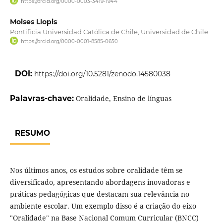
https://orcid.org/0000-0003-3419-1944
Moises Llopis
Pontificia Universidad Católica de Chile, Universidad de Chile
https://orcid.org/0000-0001-8585-0650
DOI:
https://doi.org/10.5281/zenodo.14580038
Palavras-chave:
Oralidade, Ensino de línguas
RESUMO
Nos últimos anos, os estudos sobre oralidade têm se
diversificado, apresentando abordagens inovadoras e
práticas pedagógicas que destacam sua relevância no
ambiente escolar. Um exemplo disso é a criação do eixo
"Oralidade" na Base Nacional Comum Curricular (BNCC)