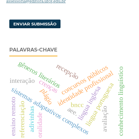
assessoria@editora.ufcg.edu.br
ENVIAR SUBMISSÃO
PALAVRAS-CHAVE
gêneros literários
recepção
concursos públicos
conhecimento linguístico
identidade profissional
interação
crenças
língua portuguesa
língua inglesa
sistemas adaptativos complexos
plágio
ensino remoto
referenciação
bncc
aee.
adivinhas
avaliação
oralidade