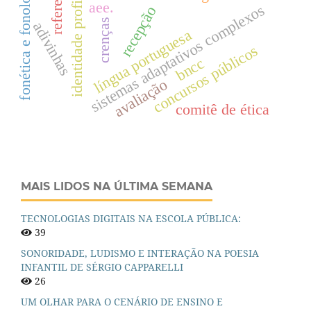
identidade profissional
fonética e fonologia
aee.
sistemas adaptativos complexos
recepção
crenças
adivinhas
língua portuguesa
concursos públicos
bncc
avaliação
comitê de ética
MAIS LIDOS NA ÚLTIMA SEMANA
TECNOLOGIAS DIGITAIS NA ESCOLA PÚBLICA:
39
SONORIDADE, LUDISMO E INTERAÇÃO NA POESIA
INFANTIL DE SÉRGIO CAPPARELLI
26
UM OLHAR PARA O CENÁRIO DE ENSINO E