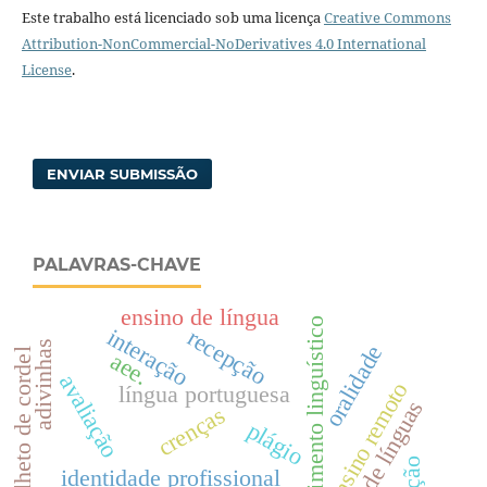
Este trabalho está licenciado sob uma licença
Creative Commons
Attribution-NonCommercial-NoDerivatives 4.0 International
License
.
ENVIAR SUBMISSÃO
PALAVRAS-CHAVE
ensino de língua
conhecimento linguístico
interação
recepção
adivinhas
oralidade
folheto de cordel
aee.
avaliação
ensino remoto
língua portuguesa
ensino de línguas
crenças
plágio
identidade profissional