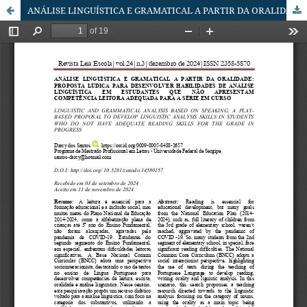
ANÁLISE LINGUÍSTICA E GRAMATICAL A PARTIR DA ORALIDADE: PROPOSTA LÚDICA PARA DESENVOLVER HABILIDADES DE ANÁLISE LINGUÍSTICA EM ESTUDANTES QUE NÃO APRESENTAM COMPETÊNCIA LEITORA ADEQUADA PARA A SÉRIE EM CURSO