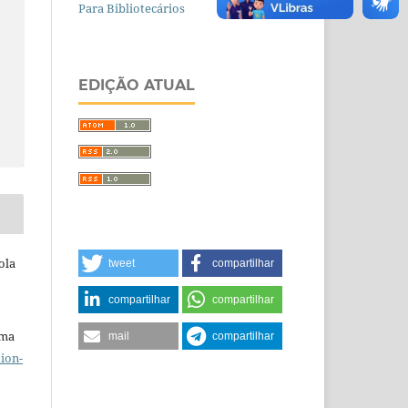
Para Bibliotecários
EDIÇÃO ATUAL
ola
tweet
compartilhar
compartilhar
compartilhar
uma
mail
compartilhar
ion-