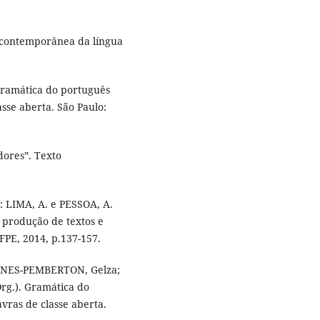
 contemporânea da língua
 Gramática do português
asse aberta. São Paulo:
dores”. Texto
n: LIMA, A. e PESSOA, A.
 produção de textos e
UFPE, 2014, p.137-157.
UNES-PEMBERTON, Gelza;
Org.). Gramática do
avras de classe aberta.