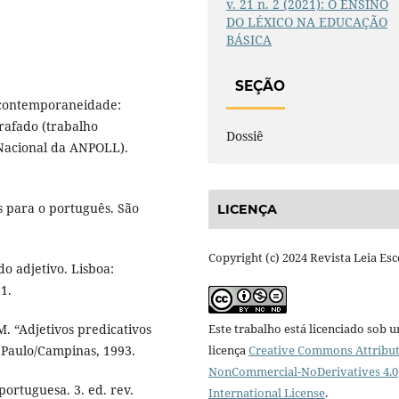
v. 21 n. 2 (2021): O ENSINO
DO LÉXICO NA EDUCAÇÃO
BÁSICA
SEÇÃO
 contemporaneidade:
rafado (trabalho
Dossiê
Nacional da ANPOLL).
s para o português. São
LICENÇA
Copyright (c) 2024 Revista Leia Esc
o adjetivo. Lisboa:
1.
. “Adjetivos predicativos
Este trabalho está licenciado sob 
 Paulo/Campinas, 1993.
licença
Creative Commons Attribut
NonCommercial-NoDerivatives 4.0
ortuguesa. 3. ed. rev.
International License
.