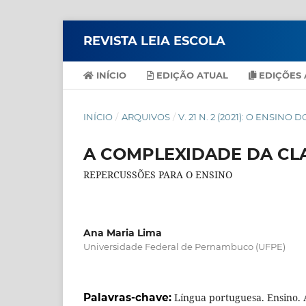
REVISTA LEIA ESCOLA
INÍCIO
EDIÇÃO ATUAL
EDIÇÕES 
INÍCIO
/
ARQUIVOS
/
V. 21 N. 2 (2021): O ENSIN
A COMPLEXIDADE DA CLA
REPERCUSSÕES PARA O ENSINO
Ana Maria Lima
Universidade Federal de Pernambuco (UFPE)
Palavras-chave:
Língua portuguesa. Ensino. A