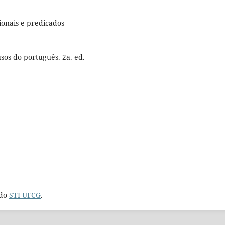
ionais e predicados
os do português. 2a. ed.
 do
STI UFCG
.