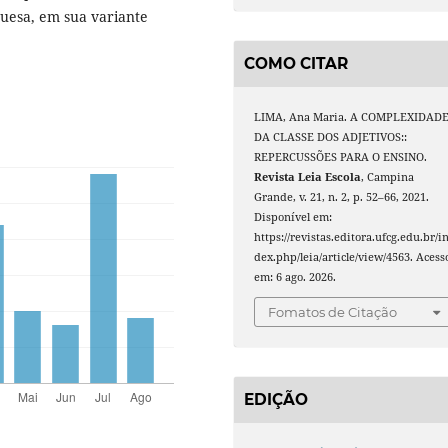
guesa, em sua variante
COMO CITAR
LIMA, Ana Maria. A COMPLEXIDAD
DA CLASSE DOS ADJETIVOS::
REPERCUSSÕES PARA O ENSINO.
Revista Leia Escola
, Campina
Grande, v. 21, n. 2, p. 52–66, 2021.
Disponível em:
https://revistas.editora.ufcg.edu.br/i
dex.php/leia/article/view/4563. Acess
em: 6 ago. 2026.
Fomatos de Citação
EDIÇÃO