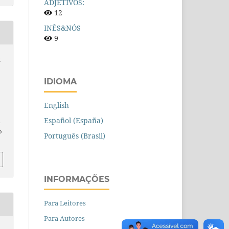
ADJETIVOS:
12
INÊS&NÓS
9
E
IDIOMA
English
Español (España)
n
o
Português (Brasil)
INFORMAÇÕES
Para Leitores
Para Autores