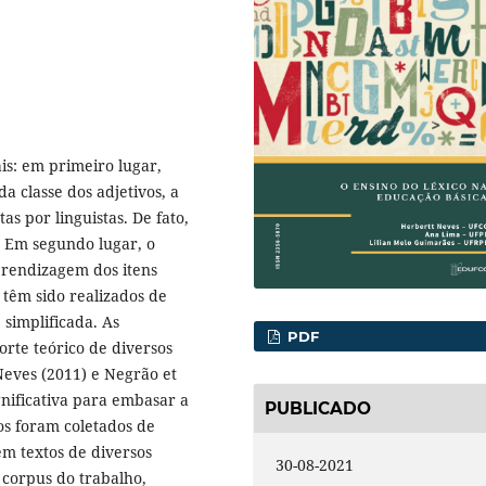
ais: em primeiro lugar,
a classe dos adjetivos, a
tas por linguistas. De fato,
. Em segundo lugar, o
prendizagem dos itens
 têm sido realizados de
implificada. As
PDF
rte teórico de diversos
Neves (2011) e Negrão et
gnificativa para embasar a
PUBLICADO
os foram coletados de
m textos de diversos
30-08-2021
O corpus do trabalho,