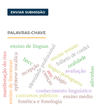
ENVIAR SUBMISSÃO
PALAVRAS-CHAVE
ensino remoto
ensino de línguas
identidade profissional
folheto de cordel
manifestação do riso
epêntese vocálica
oralidade
bncc
ensino de literaturas
recepção
língua portuguesa
adivinhas
avaliação
aee.
crenças
plágio
conhecimento linguístico
concursos públicos
ensino médio
fonética e fonologia