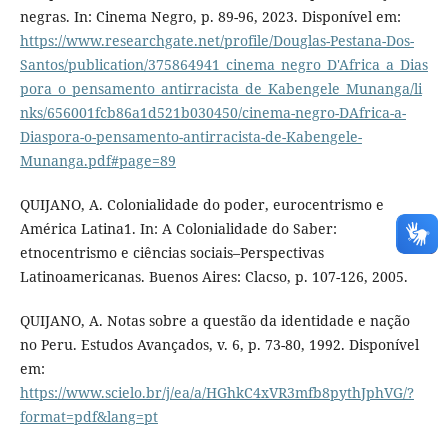
negras. In: Cinema Negro, p. 89-96, 2023. Disponível em:
https://www.researchgate.net/profile/Douglas-Pestana-Dos-
Santos/publication/375864941_cinema_negro_D'Africa_a_Dias
pora_o_pensamento_antirracista_de_Kabengele_Munanga/li
nks/656001fcb86a1d521b030450/cinema-negro-DAfrica-a-
Diaspora-o-pensamento-antirracista-de-Kabengele-
Munanga.pdf#page=89
QUIJANO, A. Colonialidade do poder, eurocentrismo e
América Latina1. In: A Colonialidade do Saber:
etnocentrismo e ciências sociais–Perspectivas
Latinoamericanas. Buenos Aires: Clacso, p. 107-126, 2005.
QUIJANO, A. Notas sobre a questão da identidade e nação
no Peru. Estudos Avançados, v. 6, p. 73-80, 1992. Disponível
em:
https://www.scielo.br/j/ea/a/HGhkC4xVR3mfb8pythJphVG/?
format=pdf&lang=pt