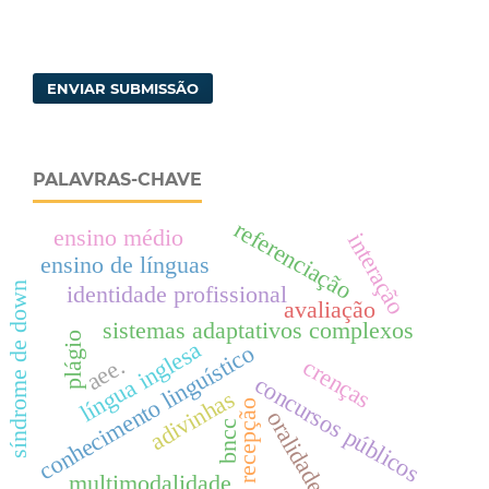
ENVIAR SUBMISSÃO
PALAVRAS-CHAVE
referenciação
ensino médio
interação
ensino de línguas
síndrome de down
identidade profissional
avaliação
sistemas adaptativos complexos
plágio
língua inglesa
conhecimento linguístico
aee.
crenças
concursos públicos
adivinhas
recepção
oralidade
bncc
multimodalidade