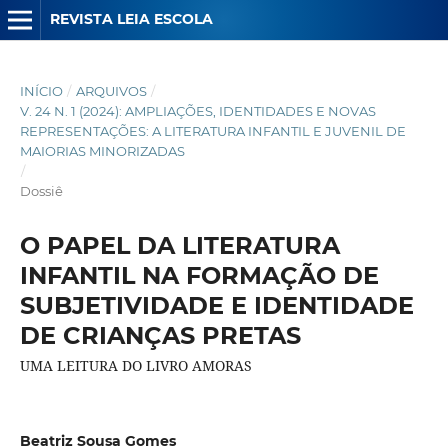
REVISTA LEIA ESCOLA
INÍCIO
/
ARQUIVOS
/
V. 24 N. 1 (2024): AMPLIAÇÕES, IDENTIDADES E NOVAS
REPRESENTAÇÕES: A LITERATURA INFANTIL E JUVENIL DE
MAIORIAS MINORIZADAS
/
Dossiê
O PAPEL DA LITERATURA
INFANTIL NA FORMAÇÃO DE
SUBJETIVIDADE E IDENTIDADE
DE CRIANÇAS PRETAS
UMA LEITURA DO LIVRO AMORAS
Beatriz Sousa Gomes