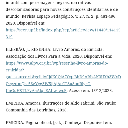
infantil com personagens negras: narrativas
descolonizadoras para novas construções identitárias e de
mundo. Revista Espaço Pedagógico, v. 27, n. 2, p. 481-496,
2020. Disponível em:
https://seer.upf.br/index.php/rep/article/view/11440/114115
319
ELESBÃO, J.. RESENHA: Livro Amoras, do Emicida.
Associação dos Livros Para a Vida, 2020. Disponível em:
https://www.alpv.org.br/wp/resenha-livro-amoras-do-
emicida/?
gad_source=1&gclid=Cj0KCQiA7OqrBhD9ARIsAK3UXh3WxD
QegzdmQls-56eYyg3W5ijAjAcCT8u8onI6yrC-
UnGuHSTLFvAaAlqrEALw_wcB
. Acesso em: 15/12/2023.
EMICIDA. Amoras. Ilustrações de Aldo Fabrini. São Paulo:
Companhia das Letrinhas, 2018.
EMICIDA. Página oficial, [s.d.]. Conheça. Disponível em: