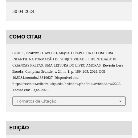
30-04-2024
COMO CITAR
GOMES, Beatriz; CHAVEIRO, Maylla. O PAPEL DA LITERATURA
INFANTIL NA FORMAÇÃO DE SUBJETIVIDADE E IDENTIDADE DE
CRIANÇAS PRETAS: UMA LEITURA DO LIVRO AMORAS.
Revista Leia
Escola
, Campina Grande, v. 24, n. 1, p. 189–205, 2024. DOI:
10.5281/zenodo.13619627. Disponível em:
https://revistas.editora.ufcg.edu.br/index.php/leia/article/view/2222.
Acesso em: 7 ago. 2026.
Fomatos de Citação
EDIÇÃO