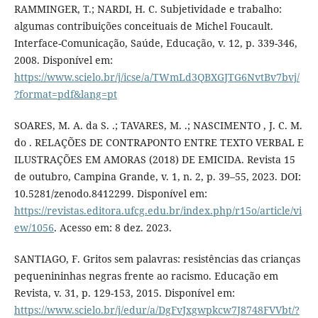
RAMMINGER, T.; NARDI, H. C. Subjetividade e trabalho:
algumas contribuições conceituais de Michel Foucault.
Interface-Comunicação, Saúde, Educação, v. 12, p. 339-346,
2008. Disponível em:
https://www.scielo.br/j/icse/a/TWmLd3QBXGJTG6NvtBv7bvj/
?format=pdf&lang=pt
SOARES, M. A. da S. .; TAVARES, M. .; NASCIMENTO , J. C. M.
do . RELAÇÕES DE CONTRAPONTO ENTRE TEXTO VERBAL E
ILUSTRAÇÕES EM AMORAS (2018) DE EMICIDA. Revista 15
de outubro, Campina Grande, v. 1, n. 2, p. 39–55, 2023. DOI:
10.5281/zenodo.8412299. Disponível em:
https://revistas.editora.ufcg.edu.br/index.php/r15o/article/vi
ew/1056
. Acesso em: 8 dez. 2023.
SANTIAGO, F. Gritos sem palavras: resistências das crianças
pequenininhas negras frente ao racismo. Educação em
Revista, v. 31, p. 129-153, 2015. Disponível em:
https://www.scielo.br/j/edur/a/DgFvJxgwpkcw7J8748FVVbt/?