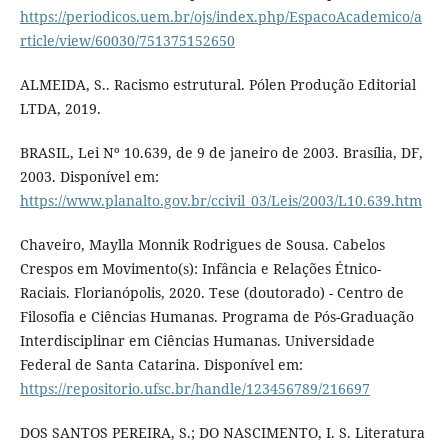
https://periodicos.uem.br/ojs/index.php/EspacoAcademico/a
rticle/view/60030/751375152650
ALMEIDA, S.. Racismo estrutural. Pólen Produção Editorial
LTDA, 2019.
BRASIL, Lei Nº 10.639, de 9 de janeiro de 2003. Brasília, DF,
2003. Disponível em:
https://www.planalto.gov.br/ccivil_03/Leis/2003/L10.639.htm
Chaveiro, Maylla Monnik Rodrigues de Sousa. Cabelos
Crespos em Movimento(s): Infância e Relações Étnico-
Raciais. Florianópolis, 2020. Tese (doutorado) - Centro de
Filosofia e Ciências Humanas. Programa de Pós-Graduação
Interdisciplinar em Ciências Humanas. Universidade
Federal de Santa Catarina. Disponível em:
https://repositorio.ufsc.br/handle/123456789/216697
DOS SANTOS PEREIRA, S.; DO NASCIMENTO, I. S. Literatura