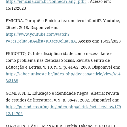
https://emicida.com.br/conheca?lang=ptbr
. Acesso em:
15/12/2023
EMICIDA. Por quê o Emicida fez um livro infantil?. Youtube,
26 set. 2018. Disponível em:
https://www.youtube.com/watch?
v=3czQelua5nA&list=RD3czQelua5nA
. Acesso em: 15/12/2023
FRIGOTTO, G. Interdisciplinaridade como necessidade e
como problema nas Ciências Sociais. Revista Centro de
Educação e Letras, v. 10, n. 1, p. 41-62, 2008. Disponível em:
https://saber.unioeste.br/index.php/ideacao/article/view/414
3/3188
GOMES, N. L. Educação e identidade negra. Aletria: revista
de estudos de literatura, v. 9, p. 38-47, 2002. Disponível em:
https://periodicos.ufmg.br/index.php/aletria/article/view/179
12/14702
MARQUES, J. de L. M.; SADER, Letícia Takano; CHOTOLLI,