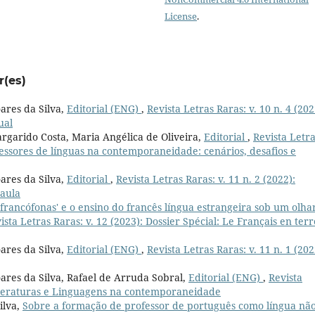
License
.
r(es)
ares da Silva,
Editorial (ENG)
,
Revista Letras Raras: v. 10 n. 4 (202
ual
rgarido Costa, Maria Angélica de Oliveira,
Editorial
,
Revista Letr
fessores de línguas na contemporaneidade: cenários, desafios e
ares da Silva,
Editorial
,
Revista Letras Raras: v. 11 n. 2 (2022):
 aula
'francófonas' e o ensino do francês língua estrangeira sob um olha
ista Letras Raras: v. 12 (2023): Dossier Spécial: Le Français en terr
ares da Silva,
Editorial (ENG)
,
Revista Letras Raras: v. 11 n. 1 (202
oares da Silva, Rafael de Arruda Sobral,
Editorial (ENG)
,
Revista
 Literaturas e Linguagens na contemporaneidade
ilva,
Sobre a formação de professor de português como língua nã