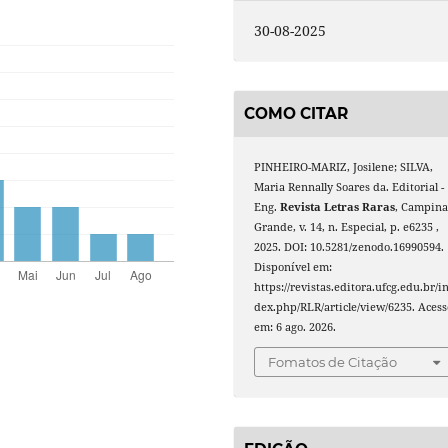
30-08-2025
COMO CITAR
PINHEIRO-MARIZ, Josilene; SILVA,
Maria Rennally Soares da. Editorial -
Eng.
Revista Letras Raras
, Campin
Grande, v. 14, n. Especial, p. e6235 ,
2025. DOI: 10.5281/zenodo.16990594.
Disponível em:
https://revistas.editora.ufcg.edu.br/i
dex.php/RLR/article/view/6235. Acess
em: 6 ago. 2026.
Fomatos de Citação