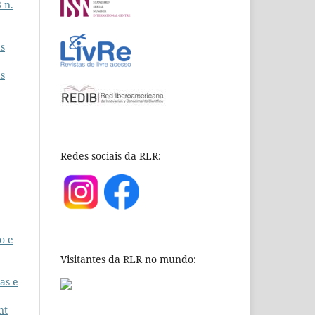
 n.
as
as
Redes sociais da RLR:
o e
Visitantes da RLR no mundo:
cas e
nt