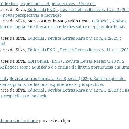
réflexions, expériences et perspectives - 2ème ed.
ares da Silva,
Editorial (ENG)
,
Revista Letras Raras: v. 12 n. 2 (202
: novas perspectivas e inovação
oares da Silva, Marco Antônio Margarido Costa,
Editorial
,
Revista
sino de língua e de literatura: reflexões sobre o epistemicídio nas
ares da Silva,
Editorial
,
Revista Letras Raras: v. 10 n. 4 (2021):
ual
ares da Silva,
Editorial (ENG)
,
Revista Letras Raras: v. 11 n. 1 (202
ares da Silva,
EDITORIAL (ENG)
,
Revista Letras Raras: v. 13 n. 2
a? Reflexões sobre aquisição e o ensino de língua portuguesa em um
rial
,
Revista Letras Raras: v. 9 n. Spécial (2020): Édition Spéciale:
 enseignants: réflexions, expériences et perspectives
ares da Silva,
Editorial
,
Revista Letras Raras: v. 12 n. 2 (2023): En
 perspectivas e inovação
da por similaridade
para este artigo.