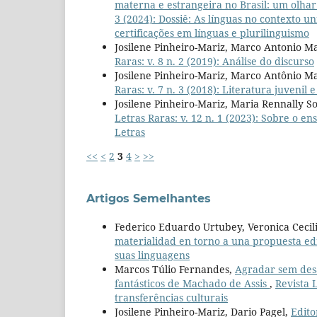
materna e estrangeira no Brasil: um olha
3 (2024): Dossiê: As línguas no contexto un
certificações em línguas e plurilinguismo
Josilene Pinheiro-Mariz, Marco Antonio Ma
Raras: v. 8 n. 2 (2019): Análise do discurso
Josilene Pinheiro-Mariz, Marco Antônio Ma
Raras: v. 7 n. 3 (2018): Literatura juvenil e
Josilene Pinheiro-Mariz, Maria Rennally S
Letras Raras: v. 12 n. 1 (2023): Sobre o en
Letras
<<
<
2
3
4
>
>>
Artigos Semelhantes
Federico Eduardo Urtubey, Veronica Cecil
materialidad en torno a una propuesta ed
suas linguagens
Marcos Túlio Fernandes,
Agradar sem desa
fantásticos de Machado de Assis
,
Revista L
transferências culturais
Josilene Pinheiro-Mariz, Dario Pagel,
Edito