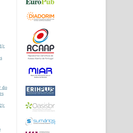
1):
as
r do
es
2):
o