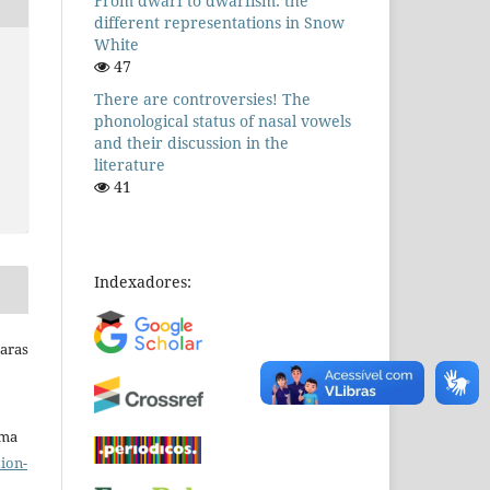
From dwarf to dwarfism: the
different representations in Snow
White
47
There are controversies! The
phonological status of nasal vowels
and their discussion in the
literature
41
Indexadores:
Raras
uma
ion-