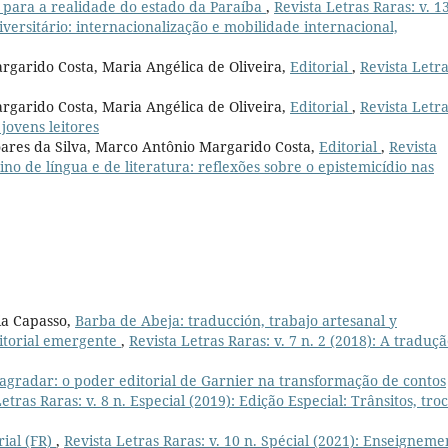
r para a realidade do estado da Paraíba
,
Revista Letras Raras: v. 13
iversitário: internacionalização e mobilidade internacional,
rgarido Costa, Maria Angélica de Oliveira,
Editorial
,
Revista Letr
rgarido Costa, Maria Angélica de Oliveira,
Editorial
,
Revista Letr
 jovens leitores
oares da Silva, Marco Antônio Margarido Costa,
Editorial
,
Revista
sino de língua e de literatura: reflexões sobre o epistemicídio nas
ia Capasso,
Barba de Abeja: traducción, trabajo artesanal y
itorial emergente
,
Revista Letras Raras: v. 7 n. 2 (2018): A traduçã
gradar: o poder editorial de Garnier na transformação de contos
etras Raras: v. 8 n. Especial (2019): Edição Especial: Trânsitos, tro
rial (FR)
,
Revista Letras Raras: v. 10 n. Spécial (2021): Enseigneme