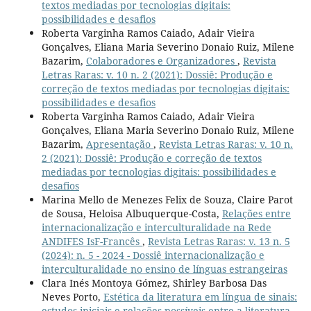
textos mediadas por tecnologias digitais:
possibilidades e desafios
Roberta Varginha Ramos Caiado, Adair Vieira
Gonçalves, Eliana Maria Severino Donaio Ruiz, Milene
Bazarim,
Colaboradores e Organizadores
,
Revista
Letras Raras: v. 10 n. 2 (2021): Dossiê: Produção e
correção de textos mediadas por tecnologias digitais:
possibilidades e desafios
Roberta Varginha Ramos Caiado, Adair Vieira
Gonçalves, Eliana Maria Severino Donaio Ruiz, Milene
Bazarim,
Apresentação
,
Revista Letras Raras: v. 10 n.
2 (2021): Dossiê: Produção e correção de textos
mediadas por tecnologias digitais: possibilidades e
desafios
Marina Mello de Menezes Felix de Souza, Claire Parot
de Sousa, Heloisa Albuquerque-Costa,
Relações entre
internacionalização e interculturalidade na Rede
ANDIFES IsF-Francês
,
Revista Letras Raras: v. 13 n. 5
(2024): n. 5 - 2024 - Dossiê internacionalização e
interculturalidade no ensino de línguas estrangeiras
Clara Inés Montoya Gómez, Shirley Barbosa Das
Neves Porto,
Estética da literatura em língua de sinais:
estudos iniciais e relações possíveis entre a literatura