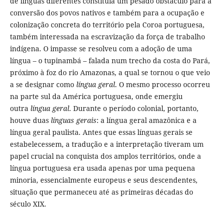
de línguas diferentes constituía um pesado obstáculo para a
conversão dos povos nativos e também para a ocupação e
colonização concreta do território pela Coroa portuguesa,
também interessada na escravização da força de trabalho
indígena. O impasse se resolveu com a adoção de uma
língua – o tupinambá – falada num trecho da costa do Pará,
próximo à foz do rio Amazonas, a qual se tornou o que veio
a se designar como
língua geral
. O mesmo processo ocorreu
na parte sul da América portuguesa, onde emergiu
outra
língua geral
. Durante o período colonial, portanto,
houve duas
línguas gerais
: a língua geral amazônica e a
língua geral paulista. Antes que essas línguas gerais se
estabelecessem, a tradução e a interpretação tiveram um
papel crucial na conquista dos amplos territórios, onde a
língua portuguesa era usada apenas por uma pequena
minoria, essencialmente europeus e seus descendentes,
situação que permaneceu até as primeiras décadas do
século XIX.