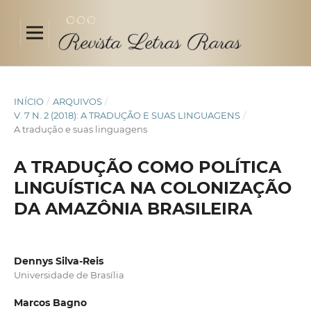
INÍCIO
/
ARQUIVOS
/
V. 7 N. 2 (2018): A TRADUÇÃO E SUAS LINGUAGENS
/
A tradução e suas linguagens
A TRADUÇÃO COMO POLÍTICA
LINGUÍSTICA NA COLONIZAÇÃO
DA AMAZÔNIA BRASILEIRA
Dennys Silva-Reis
Universidade de Brasília
Marcos Bagno