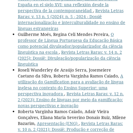
España en el siglo XVI: una reflexión desde la
perspectiva de la contemporaneidad
,
Revista Letras
Raras: v. 13 n. 5 (2024): n. 5 - 2024 - Dossiê
internacionalização e interculturalidade no ensino de
línguas estrangeiras
Guilherme Moés, Regina Celi Mendes Pereira,
O
professor de Língua Portuguesa da Educação Básica
como potencial divulgador/popularizador da ciência
linguística na escola
,
Revista Letras Raras: v. 14 n. 2
(2025): Dossiê: Divulgação/popularização da ciência
linguística
Roseli Wanderley de Araújo Serra, Josemeiere
Caetano da Silva, Roberta Varginha Ramos Caiado,
A
utilização do Gamification para a avaliação de língua
inglesa no contexto do Ensino Superior: uma
perspectiva inovadora
,
Revista Letras Raras: v. 12 n.
2 (2023): Ensino de línguas por meio da gamificação:
novas perspectivas e inovação
Roberta Varginha Ramos Caiado, Adair Vieira
Gonçalves, Eliana Maria Severino Donaio Ruiz, Milene
Bazarim,
Apresentação (ENG)
,
Revista Letras Raras:
v. 10 n. 2 (2021): Dossiê: Produção e correção de