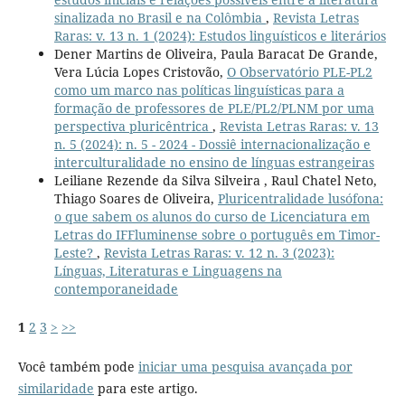
sinalizada no Brasil e na Colômbia
,
Revista Letras
Raras: v. 13 n. 1 (2024): Estudos linguísticos e literários
Dener Martins de Oliveira, Paula Baracat De Grande,
Vera Lúcia Lopes Cristovão,
O Observatório PLE-PL2
como um marco nas políticas linguísticas para a
formação de professores de PLE/PL2/PLNM por uma
perspectiva pluricêntrica
,
Revista Letras Raras: v. 13
n. 5 (2024): n. 5 - 2024 - Dossiê internacionalização e
interculturalidade no ensino de línguas estrangeiras
Leiliane Rezende da Silva Silveira , Raul Chatel Neto,
Thiago Soares de Oliveira,
Pluricentralidade lusófona:
o que sabem os alunos do curso de Licenciatura em
Letras do IFFluminense sobre o português em Timor-
Leste?
,
Revista Letras Raras: v. 12 n. 3 (2023):
Línguas, Literaturas e Linguagens na
contemporaneidade
1
2
3
>
>>
Você também pode
iniciar uma pesquisa avançada por
similaridade
para este artigo.