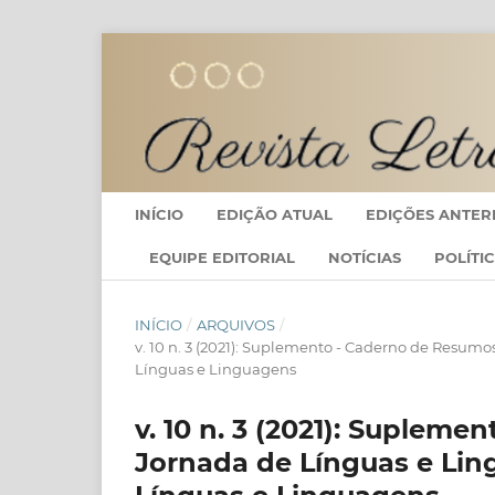
INÍCIO
EDIÇÃO ATUAL
EDIÇÕES ANTER
EQUIPE EDITORIAL
NOTÍCIAS
POLÍTI
INÍCIO
/
ARQUIVOS
/
v. 10 n. 3 (2021): Suplemento - Caderno de Resum
Línguas e Linguagens
v. 10 n. 3 (2021): Suplem
Jornada de Línguas e Lin