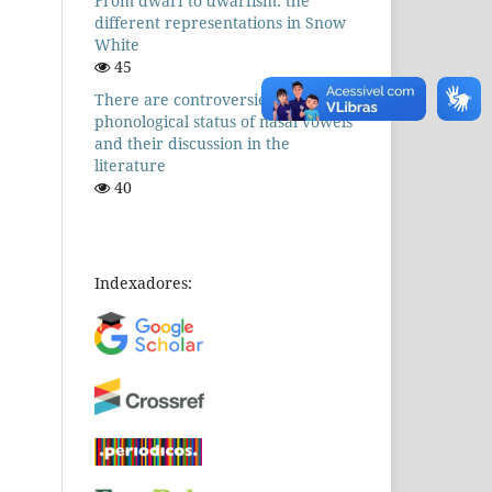
From dwarf to dwarfism: the
different representations in Snow
White
45
There are controversies! The
phonological status of nasal vowels
and their discussion in the
literature
40
Indexadores: