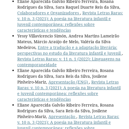
Eliane Aparecida Galvão Ribeiro Ferreira, Rosana
Rodrigues da Silva, Sara Raquel Duarte Reis da Silva,
Colaboradores e Organizadores
,
Revista Letras Raras:
v. 10 n. 3 (2021): A poesia na literatura infantil e
juvenil contemporânea: reflexões sobre
características e tendências
Yessy Villavicencio Simón, Andrea Martins Lameirão
Mateus, Márcio Araújo de Melo, Valéria da Silva
Medeiros,
Entre a tradução e a adaptação literária:
perspectivas no estudo da literatura infantil e juvenil
,
Revista Letras Raras: v. 11 n. 1 (2022): Linguagens na
contemporaneidade
Eliane Aparecida Galvão Ribeiro Ferreira, Rosana
Rodrigues da Silva, Sara Reis da Silva, Josilene
Pinheiro-Mariz,
Apresentação (ENG)
,
Revista Letras
Raras: v. 10 n. 3 (2021): A poesia na literatura infantil
e juvenil contemporânea: reflexões sobre
características e tendências
Eliane Aparecida Galvão Ribeiro Ferreira, Rosana
Rodrigues da Silva, Sara Reis da Silva, Josilene
Pinheiro-Mariz,
Apresentação
,
Revista Letras Raras:
v. 10 n. 3 (2021): A poesia na literatura infantil e
juvenil contemporânea: reflexões sobre