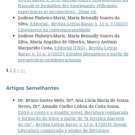
français et formation des enseignants: réflexions,
expériences et perspectives - 2ème ed.
Josilene Pinheiro-Mariz, Maria Rennally Soares da
Silva,
Editorial
,
Revista Letras Raras: v. 11 n. 1 (2022):
Linguagens na contemporaneidade
Josilene Pinheiro-Mariz, Maria Rennally Soares da
Silva, Maria Angélica de Oliveira, Marco Antônio
Margarido Costa,
Editorial (ENG)
,
Revista Letras
Raras: v. 11 n. 3 (2022): Estudos linguísticos a partir de
perspectivas sociointeracionais
1
2
3
>
>>
Artigos Semelhantes
Dr. Bruno Santos Melo, Drª. Ana Lúcia Maria de Souza
Neves, Drª. Amasile Coelho Lisboa da Costa Sousa,
Entre o conto e a graphic novel: literatura comparada
e formação do leitor a partir de “A terceira margem
do rio”
,
Revista Letras Raras: v. 13 n. 4 (2024): Dossiê:
Literatura comparada e ensino de literatura