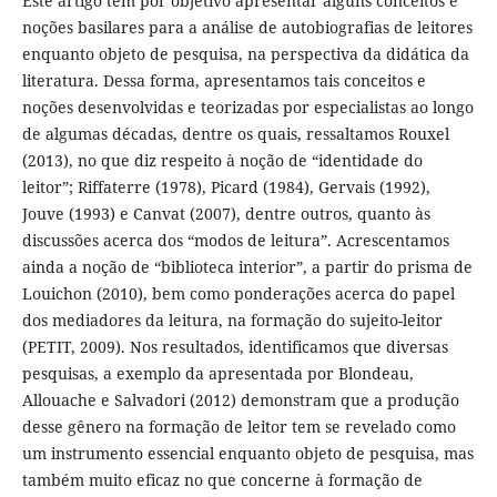
Este artigo tem por objetivo apresentar alguns conceitos e
noções basilares para a análise de autobiografias de leitores
enquanto objeto de pesquisa, na perspectiva da didática da
literatura. Dessa forma, apresentamos tais conceitos e
noções desenvolvidas e teorizadas por especialistas ao longo
de algumas décadas, dentre os quais, ressaltamos Rouxel
(2013), no que diz respeito à noção de “identidade do
leitor”; Riffaterre (1978), Picard (1984), Gervais (1992),
Jouve (1993) e Canvat (2007), dentre outros, quanto às
discussões acerca dos “modos de leitura”. Acrescentamos
ainda a noção de “biblioteca interior”, a partir do prisma de
Louichon (2010), bem como ponderações acerca do papel
dos mediadores da leitura, na formação do sujeito-leitor
(PETIT, 2009). Nos resultados, identificamos que diversas
pesquisas, a exemplo da apresentada por Blondeau,
Allouache e Salvadori (2012) demonstram que a produção
desse gênero na formação de leitor tem se revelado como
um instrumento essencial enquanto objeto de pesquisa, mas
também muito eficaz no que concerne à formação de