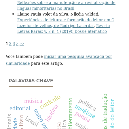
Reflexões sobre a manutenção e a revitalização de
línguas minoritárias no Brasil
Elaine Paula Volet da Silva, Nilcéia Valdati,
Experiências de leitura e formação do leitor em O
fazedor de velhos, de Rodrigo Lacerda
,
Revista
Letras Raras: v. 8 n. 1 (2019): Dossiê atemático
1
2
3
>
>>
Você também pode
iniciar uma pesquisa avançada por
similaridade
para este artigo.
PALAVRAS-CHAVE
currículo
categorias de tradução
política
música
biletramento
formação do leitor
metáfora
história
editorial
teatro musical
poesia
brasil