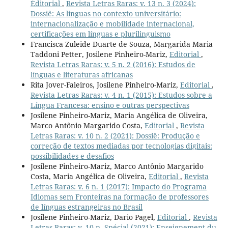
Éditorial
,
Revista Letras Raras: v. 13 n. 3 (2024):
Dossiê: As línguas no contexto universitário:
internacionalização e mobilidade internacional,
certificações em línguas e plurilinguismo
Francisca Zuleide Duarte de Souza, Margarida Maria
Taddoni Petter, Josilene Pinheiro-Mariz,
Editorial
,
Revista Letras Raras: v. 5 n. 2 (2016): Estudos de
línguas e literaturas africanas
Rita Jover-Faleiros, Josilene Pinheiro-Mariz,
Editorial
,
Revista Letras Raras: v. 4 n. 1 (2015): Estudos sobre a
Língua Francesa: ensino e outras perspectivas
Josilene Pinheiro-Mariz, Maria Angélica de Oliveira,
Marco Antônio Margarido Costa,
Editorial
,
Revista
Letras Raras: v. 10 n. 2 (2021): Dossiê: Produção e
correção de textos mediadas por tecnologias digitais:
possibilidades e desafios
Josilene Pinheiro-Mariz, Marco Antônio Margarido
Costa, Maria Angélica de Oliveira,
Editorial
,
Revista
Letras Raras: v. 6 n. 1 (2017): Impacto do Programa
Idiomas sem Fronteiras na formação de professores
de línguas estrangeiras no Brasil
Josilene Pinheiro-Mariz, Dario Pagel,
Editorial
,
Revista
Letras Raras: v. 10 n. Spécial (2021): Enseignement du