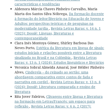
características e tendências
Aldenora Márcia Chaves Pinheiro Carvalho, Maria
Marta dos Santos Silva Nóbrega,
Da formação docente
à formação do leitor/literário na Educação de Jovens e
Adultos: perspectivas teóricas e de pesquisas na
modernidade tardia
,
Revista Letras Raras: v. 14 n. 1
(2025): Dossiê: Línguas, literaturas e
contemporaneidade
Clara Inés Montoya Gómez, Shirley Barbosa Das
Neves Porto,
Estética da literatura em língua de sinais:
estudos iniciais e relações possíveis entre a literatura
sinalizada no Brasil e na Colômbia
,
Revista Letras
Raras: v. 13 n. 1 (2024): Estudos linguísticos e literários
Veronica Sobral Almeida Amaral, José Hélder Pinheiro
Alves,
Cinderela – do reinado ao sertão: uma
abordagem comparativa entre contos de fada e
narrativa em cordel
,
Revista Letras Raras: v. 13 n. 4
(2024): Dossiê: Literatura comparada e ensino de
literatura
Rita Jover Faleiros,
Clivagens entre língua e literatura
na formação em Letras/Francês: um espaço para
reflexão
,
Revista Letras Raras: v. 6 n. 2 (2017):