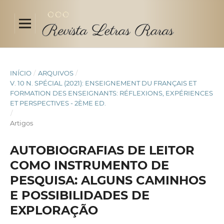
INÍCIO
/
ARQUIVOS
/
V. 10 N. SPÉCIAL (2021): ENSEIGNEMENT DU FRANÇAIS ET
FORMATION DES ENSEIGNANTS: RÉFLEXIONS, EXPÉRIENCES
ET PERSPECTIVES - 2ÈME ED.
/
Artigos
AUTOBIOGRAFIAS DE LEITOR
COMO INSTRUMENTO DE
PESQUISA: ALGUNS CAMINHOS
E POSSIBILIDADES DE
EXPLORAÇÃO