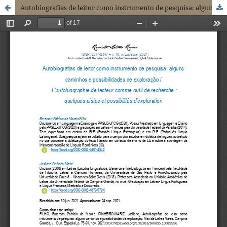
Autobiografias de leitor como instrumento de pesquisa: alguns caminhos e possibilidades de exploração