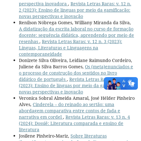
perspectiva inovadora
,
Revista Letras Raras: v. 12 n.
2 (2023): Ensino de línguas por meio da gamificação:
novas perspectivas e inovação
Renilson Nóbrega Gomes, Williany Miranda da Silva,
A didatização da escrita laboral no curso de formação
docente: sequência didática, aprendendo por meio de
resenhas
,
Revista Letras Raras: v. 12 n. 3 (2023):
Línguas, Literaturas e Linguagens na
contemporaneidade
Donizete Silva Oliveira, Leidiane Raimundo Cordeiro,
Juliene da Silva Barros Gomes,
Os (meta)enunciados e
o processo de construção dos sentidos no livro
didático de português
,
Revista Letras Raras: v. 12 n. 2
(2023): Ensino de línguas por meio da gamificação:
novas perspectivas e inovação
Veronica Sobral Almeida Amaral, José Hélder Pinheiro
Alves,
Cinderela – do reinado ao sertão: uma
abordagem comparativa entre contos de fada e
narrativa em cordel
,
Revista Letras Raras: v. 13 n. 4
(2024): Dossiê: Literatura comparada e ensino de
literatura
Josilene Pinheiro-Mariz,
Sobre literaturas