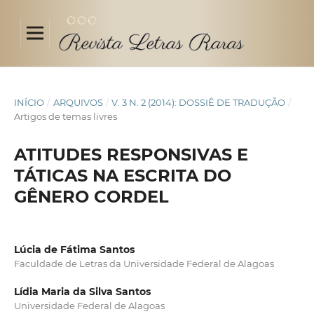
INÍCIO
/
ARQUIVOS
/
V. 3 N. 2 (2014): DOSSIÊ DE TRADUÇÃO
/
Artigos de temas livres
ATITUDES RESPONSIVAS E
TÁTICAS NA ESCRITA DO
GÊNERO CORDEL
Lúcia de Fátima Santos
Faculdade de Letras da Universidade Federal de Alagoas
Lídia Maria da Silva Santos
Universidade Federal de Alagoas