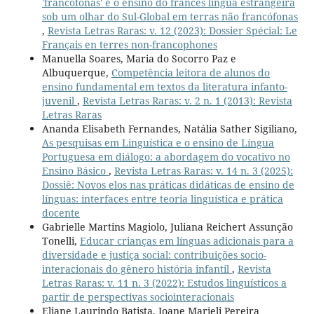
'francófonas' e o ensino do francês língua estrangeira
sob um olhar do Sul-Global em terras não francófonas
,
Revista Letras Raras: v. 12 (2023): Dossier Spécial: Le
Français en terres non-francophones
Manuella Soares, Maria do Socorro Paz e
Albuquerque,
Competência leitora de alunos do
ensino fundamental em textos da literatura infanto-
juvenil
,
Revista Letras Raras: v. 2 n. 1 (2013): Revista
Letras Raras
Ananda Elisabeth Fernandes, Natália Sather Sigiliano,
As pesquisas em Linguística e o ensino de Língua
Portuguesa em diálogo: a abordagem do vocativo no
Ensino Básico
,
Revista Letras Raras: v. 14 n. 3 (2025):
Dossiê: Novos elos nas práticas didáticas de ensino de
línguas: interfaces entre teoria linguística e prática
docente
Gabrielle Martins Magiolo, Juliana Reichert Assunção
Tonelli,
Educar crianças em línguas adicionais para a
diversidade e justiça social: contribuições socio-
interacionais do gênero história infantil
,
Revista
Letras Raras: v. 11 n. 3 (2022): Estudos linguísticos a
partir de perspectivas sociointeracionais
Eliane Laurindo Batista, Joane Marieli Pereira