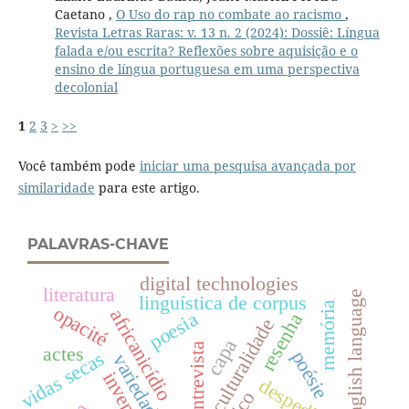
Caetano ,
O Uso do rap no combate ao racismo
,
Revista Letras Raras: v. 13 n. 2 (2024): Dossiê: Língua
falada e/ou escrita? Reflexões sobre aquisição e o
ensino de língua portuguesa em uma perspectiva
decolonial
1
2
3
>
>>
Você também pode
iniciar uma pesquisa avançada por
similaridade
para este artigo.
PALAVRAS-CHAVE
digital technologies
literatura
english language
linguística de corpus
memória
opacité
africanicídio
poesia
resenha
interculturalidade
capa
entrevista
actes
poésie
vidas secas
despedidas