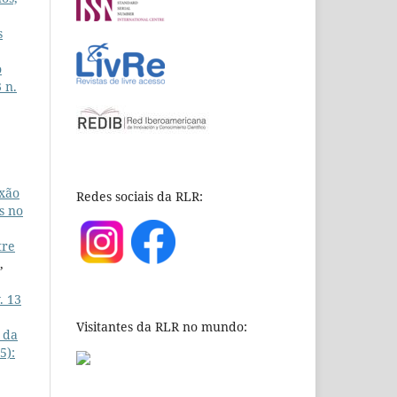
s
o
 n.
exão
Redes sociais da RLR:
s no
tre
,
. 13
Visitantes da RLR no mundo:
 da
5):