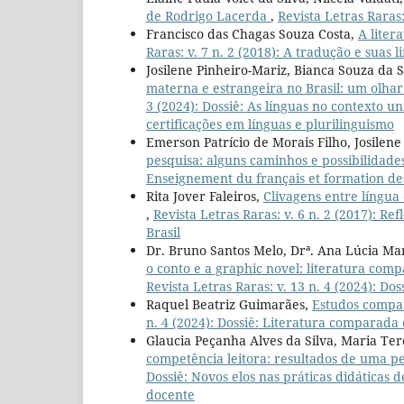
de Rodrigo Lacerda
,
Revista Letras Raras:
Francisco das Chagas Souza Costa,
A liter
Raras: v. 7 n. 2 (2018): A tradução e suas 
Josilene Pinheiro-Mariz, Bianca Souza da S
materna e estrangeira no Brasil: um olha
3 (2024): Dossiê: As línguas no contexto un
certificações em línguas e plurilinguismo
Emerson Patrício de Morais Filho, Josilen
pesquisa: alguns caminhos e possibilidad
Enseignement du français et formation des
Rita Jover Faleiros,
Clivagens entre língua
,
Revista Letras Raras: v. 6 n. 2 (2017): R
Brasil
Dr. Bruno Santos Melo, Drª. Ana Lúcia Ma
o conto e a graphic novel: literatura com
Revista Letras Raras: v. 13 n. 4 (2024): Do
Raquel Beatriz Guimarães,
Estudos compar
n. 4 (2024): Dossiê: Literatura comparada 
Glaucia Peçanha Alves da Silva, Maria Te
competência leitora: resultados de uma 
Dossiê: Novos elos nas práticas didáticas de
docente