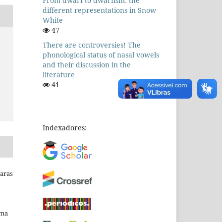
From dwarf to dwarfism: the
different representations in Snow
White
47
There are controversies! The
phonological status of nasal vowels
and their discussion in the
literature
41
Indexadores:
Raras
uma