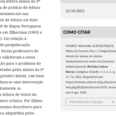
a leitora alunos do 9º
 de práticas de leitura
22-10-2023
amentamo-nos nas
sta de leitura em Kato
PCN de língua Portuguesa
ra em Zilberman (1983) e
COMO CITAR
). Em relação à
 da pesquisa-ação,
SOARES, Manuella; ALBUQUERQUE,
 foram professores de
Maria do Socorro Paz e. Competênci
leitora de alunos do ensino
 solicitaram a nossa
fundamental em textos da literatura
ção para o problema do
infanto-juvenil.
Revista Letras
entadas pelos alunos do 9º
Raras
, Campina Grande, v. 2, n. 1, p.
agnóstico inicial, com base
57–72, 2023. Disponível em:
alizou-se uma intervenção
https://revistas.editora.ufcg.edu.br/i
dex.php/RLR/article/view/1878. Acess
ficamente as
em: 6 ago. 2026.
 leitura de textos da
ênero crônica. Por último,
Fomatos de Citação
mesmos descritores para
ura adquiridas pelos