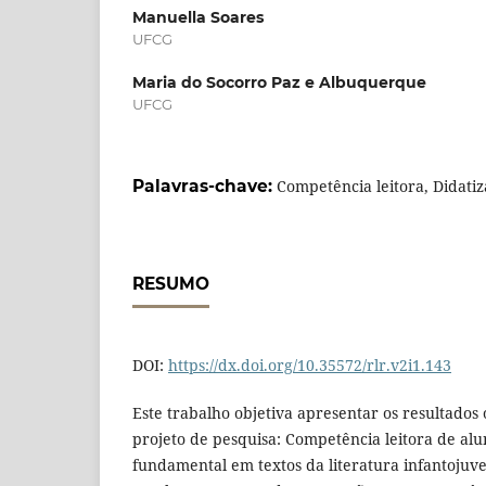
Manuella Soares
UFCG
Maria do Socorro Paz e Albuquerque
UFCG
Palavras-chave:
Competência leitora, Didatiz
RESUMO
DOI:
https://dx.doi.org/10.35572/rlr.v2i1.143
Este trabalho objetiva apresentar os resultados 
projeto de pesquisa: Competência leitora de alu
fundamental em textos da literatura infantojuven