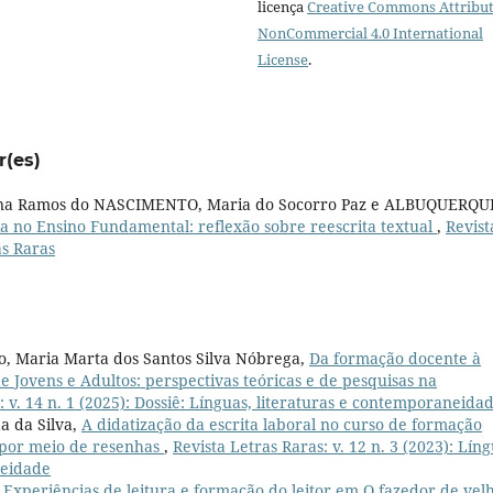
licença
Creative Commons Attribut
NonCommercial 4.0 International
License
.
r(es)
iana Ramos do NASCIMENTO, Maria do Socorro Paz e ALBUQUERQU
a no Ensino Fundamental: reflexão sobre reescrita textual
,
Revist
as Raras
o, Maria Marta dos Santos Silva Nóbrega,
Da formação docente à
e Jovens e Adultos: perspectivas teóricas e de pesquisas na
: v. 14 n. 1 (2025): Dossiê: Línguas, literaturas e contemporaneida
a da Silva,
A didatização da escrita laboral no curso de formação
 por meio de resenhas
,
Revista Letras Raras: v. 12 n. 3 (2023): Líng
neidade
,
Experiências de leitura e formação do leitor em O fazedor de velh