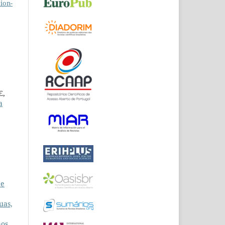
ion-
E,
a
de
uas,
os,