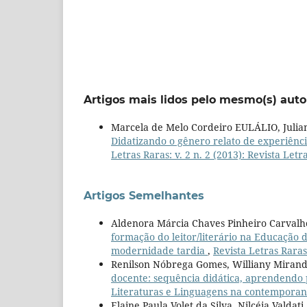
Artigos mais lidos pelo mesmo(s) auto
Marcela de Melo Cordeiro EULÁLIO, Jul
Didatizando o gênero relato de experiênci
Letras Raras: v. 2 n. 2 (2013): Revista Letr
Artigos Semelhantes
Aldenora Márcia Chaves Pinheiro Carvalh
formação do leitor/literário na Educação d
modernidade tardia
,
Revista Letras Raras
Renilson Nóbrega Gomes, Williany Mirand
docente: sequência didática, aprendendo
Literaturas e Linguagens na contempora
Elaine Paula Volet da Silva, Nilcéia Valdati