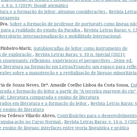
 v. 8 n. 1 (2019): Dossiê atemático
atura e a formação do leitor: algumas considerações
,
Revista Letra
linguagens
ilva,
Sobre a formação de professor de português como língua nã
r para a realidade do estado da Paraíba
,
Revista Letras Raras: v. 13
iversitário: internacionalização e mobilidade internacional,
e Pinheiro-Mariz,
Autobiografias de leitor como instrumento de
es de exploração
,
Revista Letras Raras: v. 10 n. Spécial (2021):
 enseignants: réflexions, expériences et perspectives - 2ème ed.
 e literatura na formação em Letras/Francês: um espaço para refl
eflexões sobre a manutenção e a revitalização de línguas minoritária
ria de Souza Neves, Drª. Amasile Coelho Lisboa da Costa Sousa,
En
parada e formação do leitor a partir de “A terceira margem do rio”
ssiê: Literatura comparada e ensino de literatura
ados em literatura e a formação do leitor
,
Revista Letras Raras: v
e ensino de literatura
resa Tedesco Vilardo Abreu,
Contribuições para o desenvolvimento
pesquisa-ação no Curso Normal
,
Revista Letras Raras: v. 14 n. 3 (202
 ensino de línguas: interfaces entre teoria linguística e prática