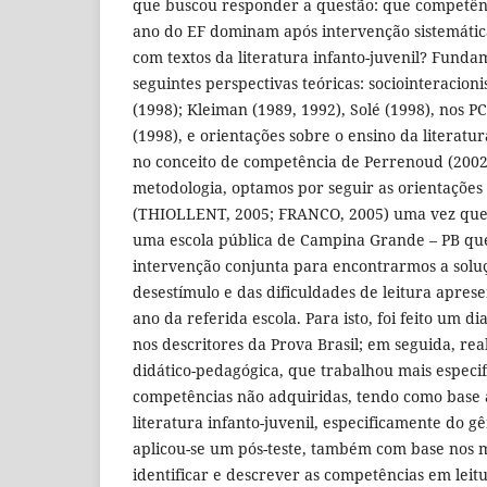
que buscou responder a questão: que competênci
ano do EF dominam após intervenção sistemática
com textos da literatura infanto-juvenil? Fund
seguintes perspectivas teóricas: sociointeracioni
(1998); Kleiman (1989, 1992), Solé (1998), nos 
(1998), e orientações sobre o ensino da literatu
no conceito de competência de Perrenoud (2002
metodologia, optamos por seguir as orientações
(THIOLLENT, 2005; FRANCO, 2005) uma vez que
uma escola pública de Campina Grande – PB que
intervenção conjunta para encontrarmos a solu
desestímulo e das dificuldades de leitura apres
ano da referida escola. Para isto, foi feito um di
nos descritores da Prova Brasil; em seguida, re
didático-pedagógica, que trabalhou mais especi
competências não adquiridas, tendo como base a
literatura infanto-juvenil, especificamente do g
aplicou-se um pós-teste, também com base nos 
identificar e descrever as competências em leit