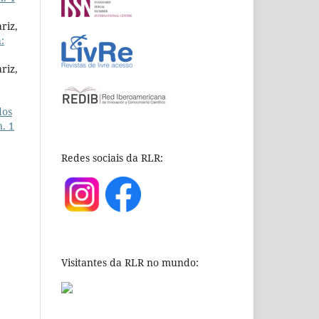
riz,
:
riz,
dos
n. 1
Redes sociais da RLR:
Visitantes da RLR no mundo: