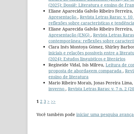
(2025): Dossiê: Literatura e ensino de Fra
Eliane Aparecida Galvão Ribeiro Ferreira, 
Apresentação
,
Revista Letras Raras: v. 10
reflexões sobre características e tendênci
Eliane Aparecida Galvão Ribeiro Ferreira, 
Apresentação (ENG)
,
Revista Letras Raras:
contemporânea: reflexões sobre caracterís
Clara Inés Montoya Gómez, Shirley Barbo
iniciais e relações possíveis entre a liter
(2024): Estudos linguísticos e literários
Regineide Vidal, Isis Milreu,
Leitura de co
proposta de abordagem comparada
,
Revi
ensino de literatura
Mario Ribeiro Morais, Jonas Pereira Lima
inverno
,
Revista Letras Raras: v. 7 n. 2 (
1
2
3
>
>>
Você também pode
iniciar uma pesquisa avança