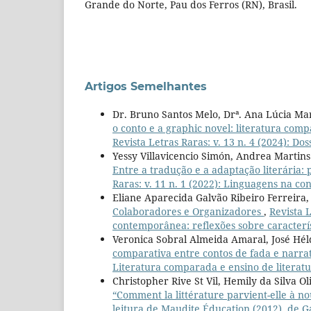
Grande do Norte, Pau dos Ferros (RN), Brasil.
Artigos Semelhantes
Dr. Bruno Santos Melo, Drª. Ana Lúcia Ma
o conto e a graphic novel: literatura com
Revista Letras Raras: v. 13 n. 4 (2024): Do
Yessy Villavicencio Simón, Andrea Martins
Entre a tradução e a adaptação literária: p
Raras: v. 11 n. 1 (2022): Linguagens na 
Eliane Aparecida Galvão Ribeiro Ferreira,
Colaboradores e Organizadores
,
Revista L
contemporânea: reflexões sobre caracterís
Veronica Sobral Almeida Amaral, José Hél
comparativa entre contos de fada e narra
Literatura comparada e ensino de literat
Christopher Rive St Vil, Hemily da Silva Ol
“Comment la littérature parvient-elle à nou
leitura de Maudite Éducation (2012), de G