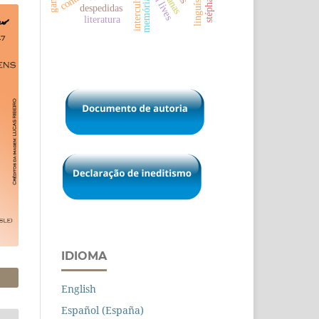
conto
memória
despedidas
literatura
IDIOMA
English
Español (España)