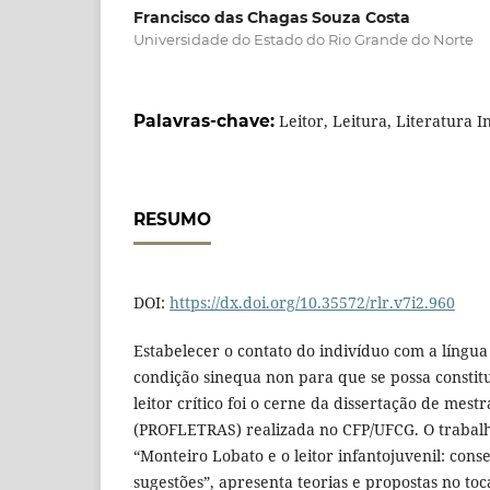
Francisco das Chagas Souza Costa
Universidade do Estado do Rio Grande do Norte
Palavras-chave:
Leitor, Leitura, Literatura I
RESUMO
DOI:
https://dx.doi.org/10.35572/rlr.v7i2.960
Estabelecer o contato do indivíduo com a língua 
condição sinequa non para que se possa constitu
leitor crítico foi o cerne da dissertação de mes
(PROFLETRAS) realizada no CFP/UFCG. O trabalh
“Monteiro Lobato e o leitor infantojuvenil: cons
sugestões”, apresenta teorias e propostas no to