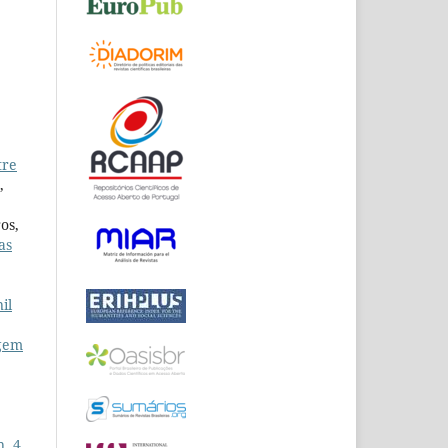
tre
,
os,
as
il
agem
n. 4