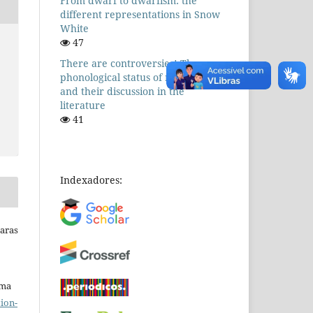
From dwarf to dwarfism: the
different representations in Snow
White
47
There are controversies! The
phonological status of nasal vowels
and their discussion in the
literature
41
Indexadores:
Raras
uma
ion-