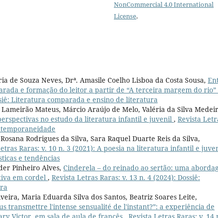
NonCommercial 4.0 International
License
.
ria de Souza Neves, Drª. Amasile Coelho Lisboa da Costa Sousa,
En
parada e formação do leitor a partir de “A terceira margem do rio”
ssiê: Literatura comparada e ensino de literatura
 Lameirão Mateus, Márcio Araújo de Melo, Valéria da Silva Medeir
erspectivas no estudo da literatura infantil e juvenil
,
Revista Letr
contemporaneidade
 Rosana Rodrigues da Silva, Sara Raquel Duarte Reis da Silva,
etras Raras: v. 10 n. 3 (2021): A poesia na literatura infantil e juven
ticas e tendências
der Pinheiro Alves,
Cinderela – do reinado ao sertão: uma abord
tiva em cordel
,
Revista Letras Raras: v. 13 n. 4 (2024): Dossiê:
ura
iveira, Maria Eduarda Silva dos Santos, Beatriz Soares Leite,
s transmettre l'intense sensualité de l'instant?”: a experiência de
ary Victor, em sala de aula de francês
,
Revista Letras Raras: v. 14 