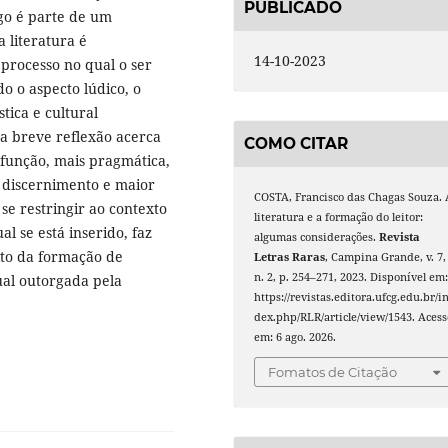
PUBLICADO
igo é parte de um
 literatura é
14-10-2023
 processo no qual o ser
o o aspecto lúdico, o
tica e cultural
a breve reflexão acerca
COMO CITAR
a função, mais pragmática,
 discernimento e maior
COSTA, Francisco das Chagas Souza. 
e restringir ao contexto
literatura e a formação do leitor:
l se está inserido, faz
algumas considerações.
Revista
ito da formação de
Letras Raras
, Campina Grande, v. 7,
n. 2, p. 254–271, 2023. Disponível em
ual outorgada pela
https://revistas.editora.ufcg.edu.br/i
dex.php/RLR/article/view/1543. Acess
em: 6 ago. 2026.
Fomatos de Citação