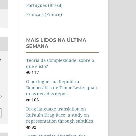
Português (Brasil)
Français (France)
MAIS LIDOS NA ÚLTIMA
SEMANA
Teoria da Complexidade: sobre o
A
que é isto?
117
O português na República
:
Democrática de Timor-Leste: quase
n
duas décadas depois
o
103
Drag language translation on
RuPaul’s Drag Race: a study on
representation through subtitles
92