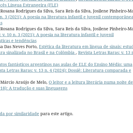
ncês Língua Estrangeira (FLE)
Rosana Rodrigues da Silva, Sara Reis da Silva, Josilene Pinheiro-Ma
 n. 3 (2021): A poesia na literatura infantil e juvenil contemporânea
as
Rosana Rodrigues da Silva, Sara Reis da Silva, Josilene Pinheiro-Ma
 v. 10 n. 3 (2021): A poesia na literatura infantil e juvenil
ticas e tendências
sa Das Neves Porto,
Estética da literatura em língua de sinais: estu
atura sinalizada no Brasil e na Colômbia
,
Revista Letras Raras: v. 13 
ntos fantásticos argentinos nas aulas de ELE do Ensino Médio: uma
sta Letras Raras: v. 13 n. 4 (2024): Dossiê: Literatura comparada e
, Márcio Araújo de Melo,
O leitor e a leitura literária numa noite de
2018): A tradução e suas linguagens
da por similaridade
para este artigo.