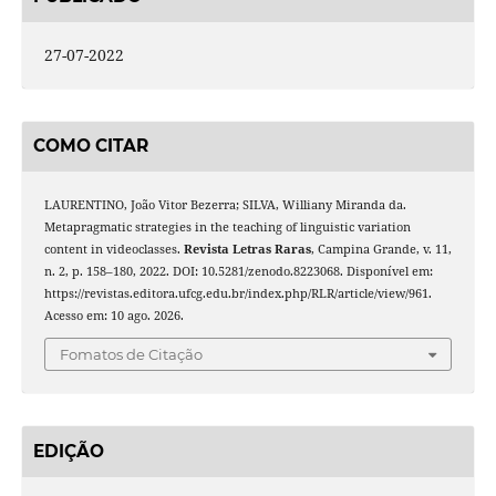
27-07-2022
COMO CITAR
LAURENTINO, João Vitor Bezerra; SILVA, Williany Miranda da.
Metapragmatic strategies in the teaching of linguistic variation
content in videoclasses.
Revista Letras Raras
, Campina Grande, v. 11,
n. 2, p. 158–180, 2022. DOI: 10.5281/zenodo.8223068. Disponível em:
https://revistas.editora.ufcg.edu.br/index.php/RLR/article/view/961.
Acesso em: 10 ago. 2026.
Fomatos de Citação
EDIÇÃO