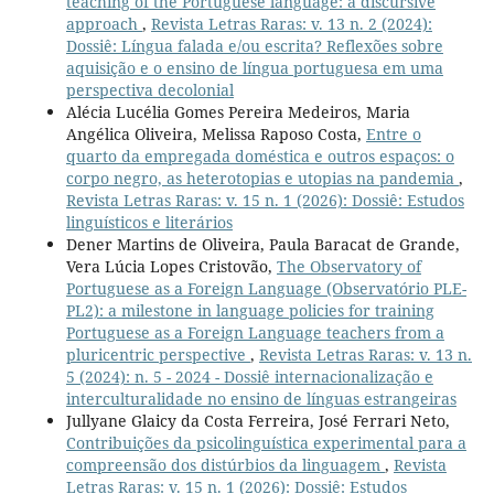
teaching of the Portuguese language: a discursive
approach
,
Revista Letras Raras: v. 13 n. 2 (2024):
Dossiê: Língua falada e/ou escrita? Reflexões sobre
aquisição e o ensino de língua portuguesa em uma
perspectiva decolonial
Alécia Lucélia Gomes Pereira Medeiros, Maria
Angélica Oliveira, Melissa Raposo Costa,
Entre o
quarto da empregada doméstica e outros espaços: o
corpo negro, as heterotopias e utopias na pandemia
,
Revista Letras Raras: v. 15 n. 1 (2026): Dossiê: Estudos
linguísticos e literários
Dener Martins de Oliveira, Paula Baracat de Grande,
Vera Lúcia Lopes Cristovão,
The Observatory of
Portuguese as a Foreign Language (Observatório PLE-
PL2): a milestone in language policies for training
Portuguese as a Foreign Language teachers from a
pluricentric perspective
,
Revista Letras Raras: v. 13 n.
5 (2024): n. 5 - 2024 - Dossiê internacionalização e
interculturalidade no ensino de línguas estrangeiras
Jullyane Glaicy da Costa Ferreira, José Ferrari Neto,
Contribuições da psicolinguística experimental para a
compreensão dos distúrbios da linguagem
,
Revista
Letras Raras: v. 15 n. 1 (2026): Dossiê: Estudos