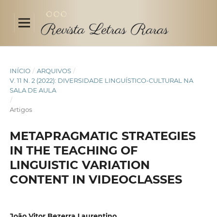
INÍCIO
/
ARQUIVOS
/
V. 11 N. 2 (2022): DIVERSIDADE LINGUÍSTICO-CULTURAL NA
SALA DE AULA
/
Artigos
METAPRAGMATIC STRATEGIES
IN THE TEACHING OF
LINGUISTIC VARIATION
CONTENT IN VIDEOCLASSES
João Vitor Bezerra Laurentino