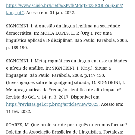
https://www.scielo.br/j/ref/a/ZPvfkMdqJ94z3tCGCZg5jXm/?
lang=pt#
. Acesso em: 01 jan. 2022.
SIGNORINI, I. A questão da língua legítima na sociedade
democrática. In: MOITA LOPES, L. P. (Org.). Por uma
linguística aplicada INdisciplinar. São Paulo: Parábola, 2006.
p. 169-190.
SIGNORINI, I. Metapragmáticas da língua em uso: unidades
e níveis de análise. In: SIGNORINI, I. (Org.). Situar a
linguagem. São Paulo: Parábola, 2008. p.117-150.
(Investigações sobre língua[gem] situada; 1). SIGNORINI, I.
Metapragmáticas da “redação científica de alto impacto”.
Revista do Gel, v. 14, n. 3, 2017. Disponível em:
https://revistas.gel.org.br/rg/article/view/2025
. Acesso em:
11 fev. 2022.
SOARES, M. Que professor de português queremos formar?.
Boletim da Associação Brasileira de Linguística. Fortaleza: