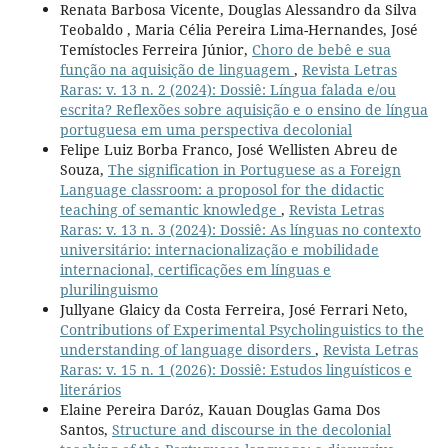
Renata Barbosa Vicente, Douglas Alessandro da Silva
Teobaldo , Maria Célia Pereira Lima-Hernandes, José
Temístocles Ferreira Júnior,
Choro de bebê e sua
função na aquisição de linguagem
,
Revista Letras
Raras: v. 13 n. 2 (2024): Dossiê: Língua falada e/ou
escrita? Reflexões sobre aquisição e o ensino de língua
portuguesa em uma perspectiva decolonial
Felipe Luiz Borba Franco, José Wellisten Abreu de
Souza,
The signification in Portuguese as a Foreign
Language classroom: a proposol for the didactic
teaching of semantic knowledge
,
Revista Letras
Raras: v. 13 n. 3 (2024): Dossiê: As línguas no contexto
universitário: internacionalização e mobilidade
internacional, certificações em línguas e
plurilinguismo
Jullyane Glaicy da Costa Ferreira, José Ferrari Neto,
Contributions of Experimental Psycholinguistics to the
understanding of language disorders
,
Revista Letras
Raras: v. 15 n. 1 (2026): Dossiê: Estudos linguísticos e
literários
Elaine Pereira Daróz, Kauan Douglas Gama Dos
Santos,
Structure and discourse in the decolonial