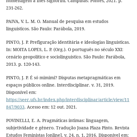
homenagem a Inês Signorini. Campinas: Pontes, 2021. p.
231-262.
PAIVA, V. L. M. O. Manual de pesquisa em estudos
linguísticos. São Paulo: Parábola, 2019.
PINTO, J. P. Prefiguração identitária e ideologias linguísticas.
In: MOITA LOPES, L. P. (Org.). O português no século XXI:
cenário geopolítico e sociolinguístico. São Paulo: Parábola,
2013. p. 120-143.
PINTO, J. P. É só mimimi? Disputas metapragmáticas em
espaços públicos online. Interdisciplinar. v. 31, 2019.
Disponível em:
https://seer.ufs.br/index.php/interdisciplinar/article/view/11
847/9033
. Acesso em: 12 out. 2021.
POVINELLI, E. A. Pragmáticas íntimas: linguagem,
subjetividade e gênero. Tradução Joana Plaza Pinto. Revista
Estudos Feministas [online]. v. 24, n. 1, 2016. Disponível em: