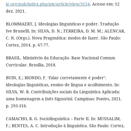
ie.org/pub/index.php/pie/article/view/3154
. Acesso em: 12
dez. 2021.
BLOMMAERT, J. Ideologias linguísticas e poder. Tradução
Ive Brunelli. In: SILVA, D. N.; FERREIRA, D. M. M.; ALENCAR,
C. N. (Orgs.). Nova Pragmática: modos de fazer. São Paulo:
Cortez, 2014. p. 67-77.
BRASIL. Ministério da Educação. Base Nacional Comum
Curricular. Brasília, 2018.
BUIN, E.; BIONDO, F. ‘Falar corretamente é poder’:
ideologias linguísticas, ensino de língua e acolhimento. In:
SILVA, W. R. Contribuições sociais da Linguística Aplicada:
uma homenagem a Inês Signorini. Campinas: Pontes, 2021.
p. 293-316.
CAMACHO, R. G. Sociolinguística – Parte II. In: MUSSALIM,
F.; BENTES, A. C. Introdução à linguística. São Paulo: Cortez,