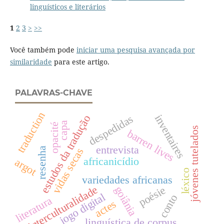
linguísticos e literários
1
2
3
>
>>
Você também pode
iniciar uma pesquisa avançada por
similaridade
para este artigo.
PALAVRAS-CHAVE
traduction
inventaires
despedidas
estudos da tradução
capa
opacité
jóvenes tutelados
barren lives
entrevista
vidas secas
resenha
africanicídio
argot
léxico
variedades africanas
interculturalidade
poésie
goiânia
jogo digital
conto
literatura
actes
linguística de corpus