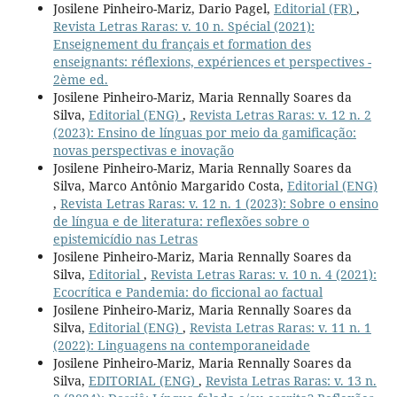
Josilene Pinheiro-Mariz, Dario Pagel,
Editorial (FR)
,
Revista Letras Raras: v. 10 n. Spécial (2021):
Enseignement du français et formation des
enseignants: réflexions, expériences et perspectives -
2ème ed.
Josilene Pinheiro-Mariz, Maria Rennally Soares da
Silva,
Editorial (ENG)
,
Revista Letras Raras: v. 12 n. 2
(2023): Ensino de línguas por meio da gamificação:
novas perspectivas e inovação
Josilene Pinheiro-Mariz, Maria Rennally Soares da
Silva, Marco Antônio Margarido Costa,
Editorial (ENG)
,
Revista Letras Raras: v. 12 n. 1 (2023): Sobre o ensino
de língua e de literatura: reflexões sobre o
epistemicídio nas Letras
Josilene Pinheiro-Mariz, Maria Rennally Soares da
Silva,
Editorial
,
Revista Letras Raras: v. 10 n. 4 (2021):
Ecocrítica e Pandemia: do ficcional ao factual
Josilene Pinheiro-Mariz, Maria Rennally Soares da
Silva,
Editorial (ENG)
,
Revista Letras Raras: v. 11 n. 1
(2022): Linguagens na contemporaneidade
Josilene Pinheiro-Mariz, Maria Rennally Soares da
Silva,
EDITORIAL (ENG)
,
Revista Letras Raras: v. 13 n.