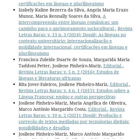
certificações em línguas e plurilinguismo
Izabely Kaline Bezerra da Silva, Angela Maria Erazo
Munoz, Maria Rennally Soares da Silva,
A
intercompreensão entre línguas românicas: um
caminho para o aprimoramento sociocultural
,
Revista
Letras Raras: v. 13 n. 3 (2024): Dossiê: As línguas no
contexto universitário: internacionalização e
mobilidade internacional, certificações em línguas e
plurilinguismo
Francisca Zuleide Duarte de Souza, Margarida Maria
Taddoni Petter, Josilene Pinheiro-Mariz,
Editorial
,
Revista Letras Raras: v. 5 n. 2 (2016): Estudos de
línguas e literaturas africanas
Rita Jover-Faleiros, Josilene Pinheiro-Mariz,
Editorial
,
Revista Letras Raras: v. 4 n. 1 (2015): Estudos sobre a
Língua Francesa: ensino e outras perspectivas
Josilene Pinheiro-Mariz, Maria Angélica de Oliveira,
Marco Antônio Margarido Costa,
Editorial
,
Revista
Letras Raras: v. 10 n. 2 (2021): Dossiê: Produção e
correção de textos mediadas por tecnologias digitais:
possibilidades e desafios
Josilene Pinheiro-Mariz, Marco Antônio Margarido