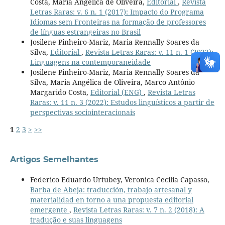
Costa, Maria Angélica de Oliveira,
Editorial
,
Revista
Letras Raras: v. 6 n. 1 (2017): Impacto do Programa
Idiomas sem Fronteiras na formação de professores
de línguas estrangeiras no Brasil
Josilene Pinheiro-Mariz, Maria Rennally Soares da
Silva,
Editorial
,
Revista Letras Raras: v. 11 n. 1 (2022):
Linguagens na contemporaneidade
Josilene Pinheiro-Mariz, Maria Rennally Soares da
Silva, Maria Angélica de Oliveira, Marco Antônio
Margarido Costa,
Editorial (ENG)
,
Revista Letras
Raras: v. 11 n. 3 (2022): Estudos linguísticos a partir de
perspectivas sociointeracionais
1
2
3
>
>>
Artigos Semelhantes
Federico Eduardo Urtubey, Veronica Cecilia Capasso,
Barba de Abeja: traducción, trabajo artesanal y
materialidad en torno a una propuesta editorial
emergente
,
Revista Letras Raras: v. 7 n. 2 (2018): A
tradução e suas linguagens