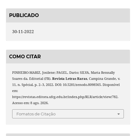
PUBLICADO
30-11-2022
COMO CITAR
PINHEIRO-MARIZ, Josilene; PAGEL, Dario; SILVA, Maria Rennally
Soares da. Editorial (FR).
Revista Letras Raras
, Campina Grande, v.
11, n. Spécial, p. 2–3, 2022. DOI: 10.5281/zenodo.8098565. Disponível
em:
https://revistas.editora.ufcg.edu.br/index.php/RLR/article/view/782.
Acesso em: 8 ago. 2026.
Fomatos de Citação