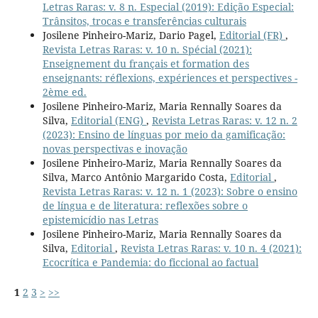
Letras Raras: v. 8 n. Especial (2019): Edição Especial:
Trânsitos, trocas e transferências culturais
Josilene Pinheiro-Mariz, Dario Pagel,
Editorial (FR)
,
Revista Letras Raras: v. 10 n. Spécial (2021):
Enseignement du français et formation des
enseignants: réflexions, expériences et perspectives -
2ème ed.
Josilene Pinheiro-Mariz, Maria Rennally Soares da
Silva,
Editorial (ENG)
,
Revista Letras Raras: v. 12 n. 2
(2023): Ensino de línguas por meio da gamificação:
novas perspectivas e inovação
Josilene Pinheiro-Mariz, Maria Rennally Soares da
Silva, Marco Antônio Margarido Costa,
Editorial
,
Revista Letras Raras: v. 12 n. 1 (2023): Sobre o ensino
de língua e de literatura: reflexões sobre o
epistemicídio nas Letras
Josilene Pinheiro-Mariz, Maria Rennally Soares da
Silva,
Editorial
,
Revista Letras Raras: v. 10 n. 4 (2021):
Ecocrítica e Pandemia: do ficcional ao factual
1
2
3
>
>>