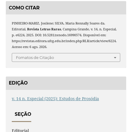
COMO CITAR
PINHEIRO-MARIZ, Josilene; SILVA, Maria Rennally Soares da.
Editorial.
Revista Letras Raras
, Campina Grande, v. 14, n. Especial,
p. e6224, 2025. DOI: 10.5281/zenodo.16990574. Disponível em:
https://revistas.editora.ufcg.edu.br/index.php/RLR/article/view/6224.
Acesso em: 6 ago. 2026.
Fomatos de Citação
EDIÇÃO
v. 14 n. Especial (2025): Estudos de Prosódia
SEÇÃO
Editorial