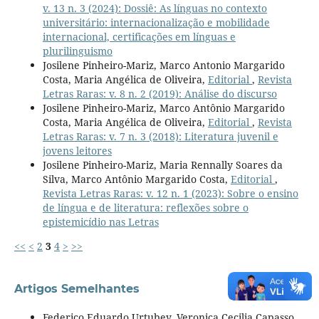
v. 13 n. 3 (2024): Dossiê: As línguas no contexto
universitário: internacionalização e mobilidade
internacional, certificações em línguas e
plurilinguismo
Josilene Pinheiro-Mariz, Marco Antonio Margarido
Costa, Maria Angélica de Oliveira,
Editorial
,
Revista
Letras Raras: v. 8 n. 2 (2019): Análise do discurso
Josilene Pinheiro-Mariz, Marco Antônio Margarido
Costa, Maria Angélica de Oliveira,
Editorial
,
Revista
Letras Raras: v. 7 n. 3 (2018): Literatura juvenil e
jovens leitores
Josilene Pinheiro-Mariz, Maria Rennally Soares da
Silva, Marco Antônio Margarido Costa,
Editorial
,
Revista Letras Raras: v. 12 n. 1 (2023): Sobre o ensino
de língua e de literatura: reflexões sobre o
epistemicídio nas Letras
<<
<
2
3
4
>
>>
Artigos Semelhantes
Federico Eduardo Urtubey, Veronica Cecilia Capasso,