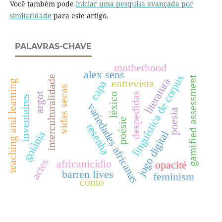
Você também pode
iniciar uma pesquisa avançada por
similaridade
para este artigo.
PALAVRAS-CHAVE
motherhood
alex sens
linguística de corpus
interculturalidade
gamified assessment
literatura
entrevista
teaching and learning
capa
vidas secas
despedidas
léxico
argot
inventaires
variedades africanas
poesia
poésie
resenha
jogo digital
goiânia
actes
africanicídio
opacité
barren lives
feminism
conto