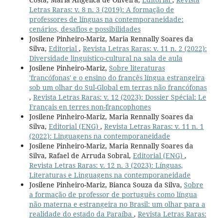
Letras Raras: v. 8 n. 3 (2019): A formação de
professores de línguas na contemporaneidade:
cenários, desafios e possibilidades
Josilene Pinheiro-Mariz, Maria Rennally Soares da
Silva,
Editorial
,
Revista Letras Raras: v. 11 n. 2 (2022):
Diversidade linguístico-cultural na sala de aula
Josilene Pinheiro-Mariz,
Sobre literaturas
'francófonas' e o ensino do francês língua estrangeira
sob um olhar do Sul-Global em terras não francófonas
,
Revista Letras Raras: v. 12 (2023): Dossier Spécial: Le
Français en terres non-francophones
Josilene Pinheiro-Mariz, Maria Rennally Soares da
Silva,
Editorial (ENG)
,
Revista Letras Raras: v. 11 n. 1
(2022): Linguagens na contemporaneidade
Josilene Pinheiro-Mariz, Maria Rennally Soares da
Silva, Rafael de Arruda Sobral,
Editorial (ENG)
,
Revista Letras Raras: v. 12 n. 3 (2023): Línguas,
Literaturas e Linguagens na contemporaneidade
Josilene Pinheiro-Mariz, Bianca Souza da Silva,
Sobre
a formação de professor de português como língua
não materna e estrangeira no Brasil: um olhar para a
realidade do estado da Paraíba
,
Revista Letras Raras: