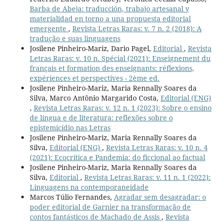
Barba de Abeja: traducción, trabajo artesanal y
materialidad en torno a una propuesta editorial
emergente
,
Revista Letras Raras: v. 7 n. 2 (2018): A
tradução e suas linguagens
Josilene Pinheiro-Mariz, Dario Pagel,
Editorial
,
Revista
Letras Raras: v. 10 n. Spécial (2021): Enseignement du
français et formation des enseignants: réflexions,
expériences et perspectives - 2ème ed.
Josilene Pinheiro-Mariz, Maria Rennally Soares da
Silva, Marco Antônio Margarido Costa,
Editorial (ENG)
,
Revista Letras Raras: v. 12 n. 1 (2023): Sobre o ensino
de língua e de literatura: reflexões sobre o
epistemicídio nas Letras
Josilene Pinheiro-Mariz, Maria Rennally Soares da
Silva,
Editorial (ENG)
,
Revista Letras Raras: v. 10 n. 4
(2021): Ecocrítica e Pandemia: do ficcional ao factual
Josilene Pinheiro-Mariz, Maria Rennally Soares da
Silva,
Editorial
,
Revista Letras Raras: v. 11 n. 1 (2022):
Linguagens na contemporaneidade
Marcos Túlio Fernandes,
Agradar sem desagradar: o
poder editorial de Garnier na transformação de
contos fantásticos de Machado de Assis
,
Revista