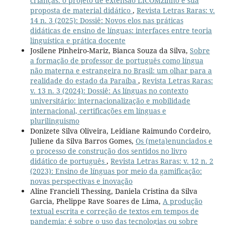
crianças: o projeto de extensão LICOMzinho e sua
proposta de material didático
,
Revista Letras Raras: v.
14 n. 3 (2025): Dossiê: Novos elos nas práticas
didáticas de ensino de línguas: interfaces entre teoria
linguística e prática docente
Josilene Pinheiro-Mariz, Bianca Souza da Silva,
Sobre
a formação de professor de português como língua
não materna e estrangeira no Brasil: um olhar para a
realidade do estado da Paraíba
,
Revista Letras Raras:
v. 13 n. 3 (2024): Dossiê: As línguas no contexto
universitário: internacionalização e mobilidade
internacional, certificações em línguas e
plurilinguismo
Donizete Silva Oliveira, Leidiane Raimundo Cordeiro,
Juliene da Silva Barros Gomes,
Os (meta)enunciados e
o processo de construção dos sentidos no livro
didático de português
,
Revista Letras Raras: v. 12 n. 2
(2023): Ensino de línguas por meio da gamificação:
novas perspectivas e inovação
Aline Francieli Thessing, Daniela Cristina da Silva
Garcia, Phelippe Rave Soares de Lima,
A produção
textual escrita e correção de textos em tempos de
pandemia: é sobre o uso das tecnologias ou sobre