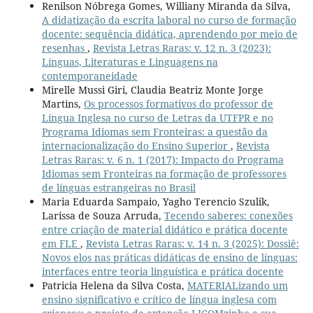
Renilson Nóbrega Gomes, Williany Miranda da Silva,
A didatização da escrita laboral no curso de formação
docente: sequência didática, aprendendo por meio de
resenhas
,
Revista Letras Raras: v. 12 n. 3 (2023):
Línguas, Literaturas e Linguagens na
contemporaneidade
Mirelle Mussi Giri, Claudia Beatriz Monte Jorge
Martins,
Os processos formativos do professor de
Língua Inglesa no curso de Letras da UTFPR e no
Programa Idiomas sem Fronteiras: a questão da
internacionalização do Ensino Superior
,
Revista
Letras Raras: v. 6 n. 1 (2017): Impacto do Programa
Idiomas sem Fronteiras na formação de professores
de línguas estrangeiras no Brasil
Maria Eduarda Sampaio, Yagho Terencio Szulik,
Larissa de Souza Arruda,
Tecendo saberes: conexões
entre criação de material didático e prática docente
em FLE
,
Revista Letras Raras: v. 14 n. 3 (2025): Dossiê:
Novos elos nas práticas didáticas de ensino de línguas:
interfaces entre teoria linguística e prática docente
Patricia Helena da Silva Costa,
MATERIALizando um
ensino significativo e crítico de língua inglesa com