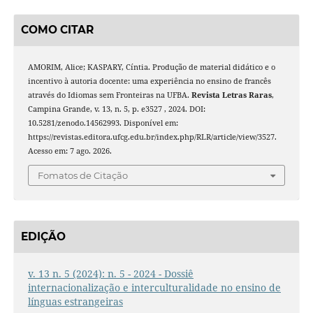
COMO CITAR
AMORIM, Alice; KASPARY, Cíntia. Produção de material didático e o
incentivo à autoria docente: uma experiência no ensino de francês
através do Idiomas sem Fronteiras na UFBA.
Revista Letras Raras
,
Campina Grande, v. 13, n. 5, p. e3527 , 2024. DOI:
10.5281/zenodo.14562993. Disponível em:
https://revistas.editora.ufcg.edu.br/index.php/RLR/article/view/3527.
Acesso em: 7 ago. 2026.
Fomatos de Citação
EDIÇÃO
v. 13 n. 5 (2024): n. 5 - 2024 - Dossiê
internacionalização e interculturalidade no ensino de
línguas estrangeiras