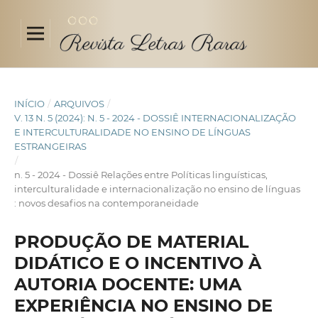
INÍCIO
/
ARQUIVOS
/
V. 13 N. 5 (2024): N. 5 - 2024 - DOSSIÊ INTERNACIONALIZAÇÃO
E INTERCULTURALIDADE NO ENSINO DE LÍNGUAS
ESTRANGEIRAS
/
n. 5 - 2024 - Dossiê Relações entre Políticas linguísticas,
interculturalidade e internacionalização no ensino de línguas
: novos desafios na contemporaneidade
PRODUÇÃO DE MATERIAL
DIDÁTICO E O INCENTIVO À
AUTORIA DOCENTE: UMA
EXPERIÊNCIA NO ENSINO DE