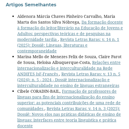
Artigos Semelhantes
Aldenora Márcia Chaves Pinheiro Carvalho, Maria
Marta dos Santos Silva Nóbrega,
Da formação docente
à formação do leitor/literário na Educação de Jovens e
Adultos: perspectivas teóricas e de pesquisas na
modernidade tardia
,
Revista Letras Raras: v. 14 n. 1
(2025): Dossiê: Línguas, literaturas e
contemporaneidade
Marina Mello de Menezes Felix de Souza, Claire Parot
de Sousa, Heloisa Albuquerque-Costa,
Relações entre
internacionalização e interculturalidade na Rede
ANDIFES IsF-Francês
,
Revista Letras Raras: v. 13 n. 5
(2024): n. 5 - 2024 - Dossiê internacionalização e
interculturalidade no ensino de línguas estrangeiras
Cibele CORADIN-BAIL,
Formação de professores de
línguas para fins de internacionalização do ensino
superior: as potenciais contribuições de uma rede de
comunidades
,
Revista Letras Raras: v. 14 n. 3 (2025):
Dossiê: Novos elos nas práticas didáticas de ensino de
línguas: interfaces entre teoria linguística e prática
docente