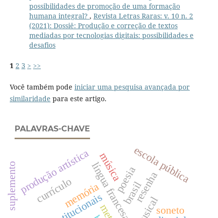
possibilidades de promoção de uma formação
humana integral?
,
Revista Letras Raras: v. 10 n. 2
(2021): Dossiê: Produção e correção de textos
mediadas por tecnologias digitais: possibilidades e
desafios
1
2
3
>
>>
Você também pode
iniciar uma pesquisa avançada por
similaridade
para este artigo.
PALAVRAS-CHAVE
escola pública
produção artística
música
língua francesa
suplemento
poesia
resenha
currículo
brasil
memória
dados institucionais
soneto