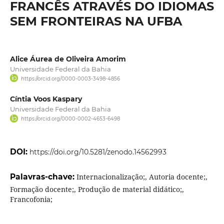
FRANCÊS ATRAVÉS DO IDIOMAS
SEM FRONTEIRAS NA UFBA
Alice Áurea de Oliveira Amorim
Universidade Federal da Bahia
https://orcid.org/0000-0003-3498-4856
Cíntia Voos Kaspary
Universidade Federal da Bahia
https://orcid.org/0000-0002-4653-6498
DOI:
https://doi.org/10.5281/zenodo.14562993
Palavras-chave:
Internacionalização;, Autoria docente;,
Formação docente;, Produção de material didático;,
Francofonia;