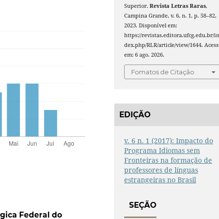
Superior.
Revista Letras Raras
,
Campina Grande, v. 6, n. 1, p. 58–82,
2023. Disponível em:
https://revistas.editora.ufcg.edu.br/i
dex.php/RLR/article/view/1644. Acess
em: 6 ago. 2026.
Fomatos de Citação
EDIÇÃO
v. 6 n. 1 (2017): Impacto do
Programa Idiomas sem
Fronteiras na formação de
professores de línguas
estrangeiras no Brasil
SEÇÃO
gica Federal do