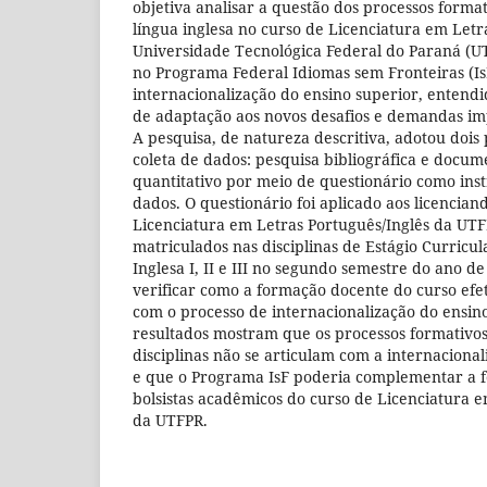
objetiva analisar a questão dos processos forma
língua inglesa no curso de Licenciatura em Letr
Universidade Tecnológica Federal do Paraná (UT
no Programa Federal Idiomas sem Fronteiras (Is
internacionalização do ensino superior, entend
de adaptação aos novos desafios e demandas imp
A pesquisa, de natureza descritiva, adotou doi
coleta de dados: pesquisa bibliográfica e docum
quantitativo por meio de questionário como ins
dados. O questionário foi aplicado aos licencian
Licenciatura em Letras Português/Inglês da UT
matriculados nas disciplinas de Estágio Curricu
Inglesa I, II e III no segundo semestre do ano de
verificar como a formação docente do curso efe
com o processo de internacionalização do ensino
resultados mostram que os processos formativo
disciplinas não se articulam com a internaciona
e que o Programa IsF poderia complementar a 
bolsistas acadêmicos do curso de Licenciatura e
da UTFPR.