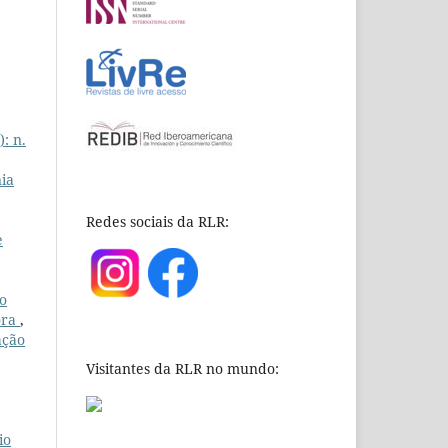
): n.
ia
Redes sociais da RLR:
e
ão
ora
,
ação
Visitantes da RLR no mundo:
io