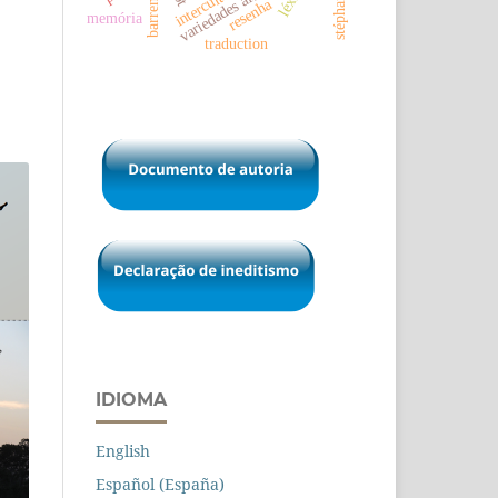
barren lives
variedades africanas
resenha
memória
traduction
IDIOMA
English
Español (España)