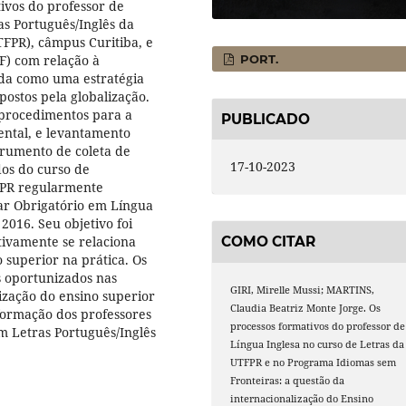
tivos do professor de
as Português/Inglês da
FPR), câmpus Curitiba, e
F) com relação à
PORT.
ida como uma estratégia
ostos pela globalização.
s procedimentos para a
PUBLICADO
ental, e levantamento
trumento de coleta de
17-10-2023
dos do curso de
FPR regularmente
lar Obrigatório em Língua
 2016. Seu objetivo foi
tivamente se relaciona
COMO CITAR
 superior na prática. Os
s oportunizados nas
GIRI, Mirelle Mussi; MARTINS,
lização do ensino superior
Claudia Beatriz Monte Jorge. Os
formação dos professores
processos formativos do professor de
m Letras Português/Inglês
Língua Inglesa no curso de Letras da
UTFPR e no Programa Idiomas sem
Fronteiras: a questão da
internacionalização do Ensino