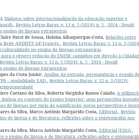
i,
Diálogos sobre internacionalização da educação superior e
Finardi
,
Revista Letras Raras: v. 13 n. 5 (2024): n. 5 - 2024 - Dossiê
o ensino de línguas estrangeiras
Claire Parot de Sousa, Heloisa Albuquerque-Costa,
Relações entre
 na Rede ANDIFES IsF-Francês
,
Revista Letras Raras: v. 13 n. 5 (2024
terculturalidade no ensino de línguas estrangeiras
a para o gênero redação do ENEM: caminhos em direção à Cidadan
Revista Letras Raras: v. 13 n. 5 (2024): n. 5 - 2024 - Dossiê
o ensino de línguas estrangeiras
opes da Costa Junior,
Análise da entrada, permanência e evasão d
 UFPB – modalidade EAD
,
Revista Letras Raras: v. 12 n. 3 (2023):
ntemporaneidade
iere Caetano da Silva, Roberta Varginha Ramos Caiado,
A utilizaç
ua inglesa no contexto do Ensino Superior: uma perspectiva inovad
nsino de línguas por meio da gamificação: novas perspectivas e inov
oares da Silva, Marco Antônio Margarido Costa,
Editorial
,
Revista
sino de língua e de literatura: reflexões sobre o epistemicídio nas
oares da Silva, Marco Antônio Margarido Costa,
Editorial (ENG)
,
bre o ensino de língua e de literatura: reflexões sobre o epistemicíd