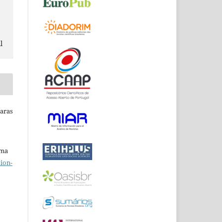
l
Raras
uma
ion-