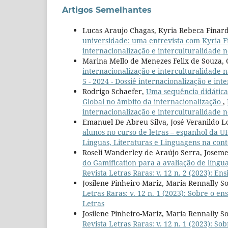
Artigos Semelhantes
Lucas Araujo Chagas, Kyria Rebeca Finard
universidade: uma entrevista com Kyria 
internacionalização e interculturalidade n
Marina Mello de Menezes Felix de Souza, 
internacionalização e interculturalidade
5 - 2024 - Dossiê internacionalização e in
Rodrigo Schaefer,
Uma sequência didátic
Global no âmbito da internacionalização
,
internacionalização e interculturalidade n
Emanuel De Abreu Silva, José Veranildo L
alunos no curso de letras – espanhol da
Línguas, Literaturas e Linguagens na co
Roseli Wanderley de Araújo Serra, Joseme
do Gamification para a avaliação de líng
Revista Letras Raras: v. 12 n. 2 (2023): E
Josilene Pinheiro-Mariz, Maria Rennally S
Letras Raras: v. 12 n. 1 (2023): Sobre o en
Letras
Josilene Pinheiro-Mariz, Maria Rennally S
Revista Letras Raras: v. 12 n. 1 (2023): So