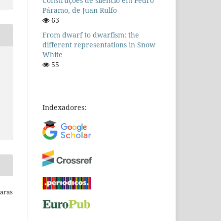
Construções de silêncio em Pedro
Páramo, de Juan Rulfo
63
From dwarf to dwarfism: the
different representations in Snow
White
55
Indexadores:
Raras