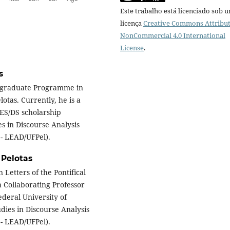
Este trabalho está licenciado sob 
licença
Creative Commons Attribut
NonCommercial 4.0 International
License
.
s
stgraduate Programme in
otas. Currently, he is a
PES/DS scholarship
s in Discourse Analysis
 - LEAD/UFPel).
 Pelotas
Letters of the Pontifical
a Collaborating Professor
ederal University of
dies in Discourse Analysis
 - LEAD/UFPel).