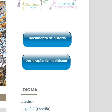
africanicídio
capa
mineiridade
literatura
didactic activity
actes
IDIOMA
English
Español (España)