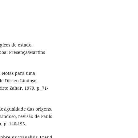
gicos de estado.
boa: Presença/Martins
o. Notas para uma
de Dirceu Lindoso,
iro: Zahar, 1979, p. 71-
 desigualdade das origens.
 Lindoso, revisão de Paulo
, p. 140-193.
 sobre psicoanálisis: Freud