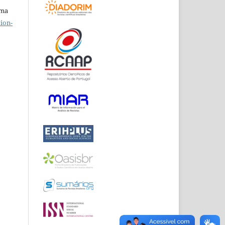
uma
ion-