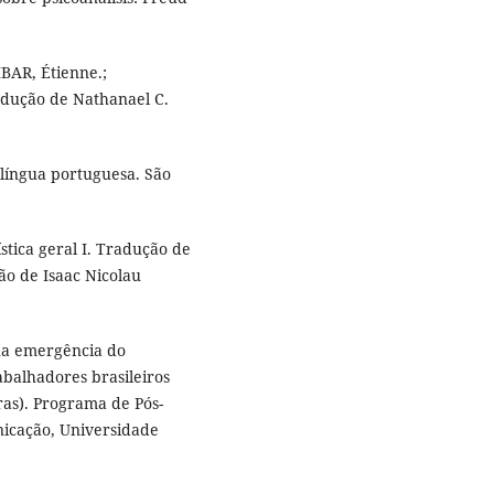
LIBAR, Étienne.;
radução de Nathanael C.
língua portuguesa. São
tica geral I. Tradução de
ão de Isaac Nicolau
na emergência do
abalhadores brasileiros
ras). Programa de Pós-
icação, Universidade