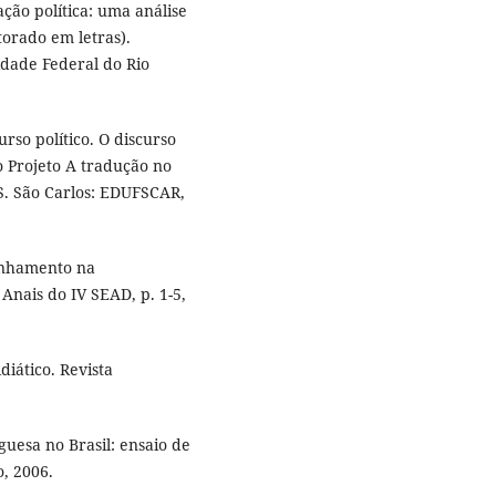
ção política: uma análise
torado em letras).
dade Federal do Rio
rso político. O discurso
 Projeto A tradução no
RS. São Carlos: EDUFSCAR,
ranhamento na
 Anais do IV SEAD, p. 1-5,
diático. Revista
uesa no Brasil: ensaio de
o, 2006.