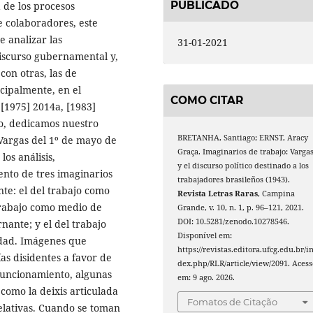
PUBLICADO
a de los procesos
e colaboradores, este
e analizar las
31-01-2021
discurso gubernamental y,
con otras, las de
cipalmente, en el
COMO CITAR
[1975] 2014a, [1983]
so, dedicamos nuestro
BRETANHA, Santiago; ERNST, Aracy
 Vargas del 1º de mayo de
Graça. Imaginarios de trabajo: Varga
los análisis,
y el discurso político destinado a los
nto de tres imaginarios
trabajadores brasileños (1943).
nte: el del trabajo como
Revista Letras Raras
, Campina
 trabajo como medio de
Grande, v. 10, n. 1, p. 96–121, 2021.
DOI: 10.5281/zenodo.10278546.
rnante; y el del trabajo
Disponível em:
edad. Imágenes que
https://revistas.editora.ufcg.edu.br/i
ías disidentes a favor de
dex.php/RLR/article/view/2091. Acess
 funcionamiento, algunas
em: 9 ago. 2026.
 como la deixis articulada
Fomatos de Citação
relativas. Cuando se toman