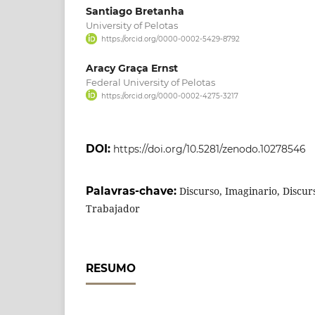
Santiago Bretanha
University of Pelotas
https://orcid.org/0000-0002-5429-8792
Aracy Graça Ernst
Federal University of Pelotas
https://orcid.org/0000-0002-4275-3217
DOI:
https://doi.org/10.5281/zenodo.10278546
Palavras-chave:
Discurso, Imaginario, Discurs
Trabajador
RESUMO