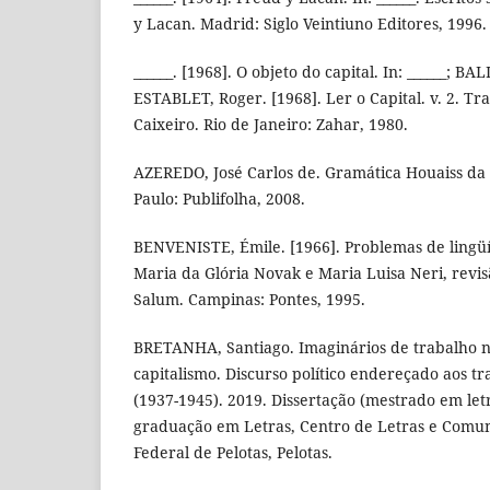
y Lacan. Madrid: Siglo Veintiuno Editores, 1996.
______. [1968]. O objeto do capital. In: ______; BA
ESTABLET, Roger. [1968]. Ler o Capital. v. 2. T
Caixeiro. Rio de Janeiro: Zahar, 1980.
AZEREDO, José Carlos de. Gramática Houaiss da 
Paulo: Publifolha, 2008.
BENVENISTE, Émile. [1966]. Problemas de lingüís
Maria da Glória Novak e Maria Luisa Neri, revis
Salum. Campinas: Pontes, 1995.
BRETANHA, Santiago. Imaginários de trabalho 
capitalismo. Discurso político endereçado aos tr
(1937-1945). 2019. Dissertação (mestrado em let
graduação em Letras, Centro de Letras e Comun
Federal de Pelotas, Pelotas.