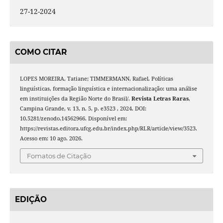
27-12-2024
COMO CITAR
LOPES MOREIRA, Tatiane; TIMMERMANN, Rafael. Políticas
linguísticas, formação linguística e internacionalização: uma análise
em instituições da Região Norte do Brasil/.
Revista Letras Raras
,
Campina Grande, v. 13, n. 5, p. e3523 , 2024. DOI:
10.5281/zenodo.14562966. Disponível em:
https://revistas.editora.ufcg.edu.br/index.php/RLR/article/view/3523.
Acesso em: 10 ago. 2026.
Fomatos de Citação
EDIÇÃO