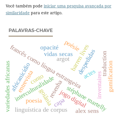
Você também pode
iniciar uma pesquisa avançada por
similaridade
para este artigo.
PALAVRAS-CHAVE
poésie
barren lives
francês como língua estrangeira
opacité
despedidas
vidas secas
traduction
argot
variedades africanas
gamification
africanicídio
actes
entrevista
inventaires
conto
interculturalidade
resenha
stéphane martelly
goiânia
jogo digital
capa
poesia
linguística de corpus
alex sens