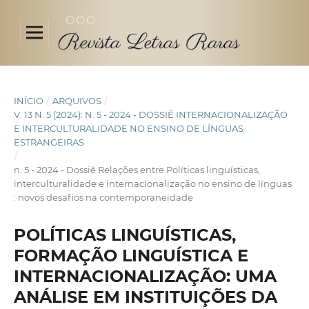
INÍCIO
/
ARQUIVOS
/
V. 13 N. 5 (2024): N. 5 - 2024 - DOSSIÊ INTERNACIONALIZAÇÃO
E INTERCULTURALIDADE NO ENSINO DE LÍNGUAS
ESTRANGEIRAS
/
n. 5 - 2024 - Dossiê Relações entre Políticas linguísticas,
interculturalidade e internacionalização no ensino de línguas
: novos desafios na contemporaneidade
POLÍTICAS LINGUÍSTICAS,
FORMAÇÃO LINGUÍSTICA E
INTERNACIONALIZAÇÃO: UMA
ANÁLISE EM INSTITUIÇÕES DA