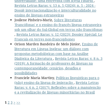
universidade: uma entrevista com Kyria Finardi
,
Revista Letras Raras: v. 13 n. 5 (2024): n. 5 - 2024 -
Dossiê internacionalização e interculturalidade no
ensino de línguas estrangeiras
Josilene Pinheiro-Mariz,
Sobre literaturas
'francófonas' e o ensino do francês língua estrangeira
sob um olhar do Sul-Global em terras não francófonas
,
Revista Letras Raras: v. 12 (2023): Dossier Spécial: Le
Français en terres non-francophones
Orison Marden Bandeira de Melo Júnior,
Ensino de
literatura em Língua Inglesa: um diálogo com
propostas metodológicas com base na Análise
Dialógica da Literatura
,
Revista Letras Raras: v. 8 n. 3
(2019): A formação de professores de línguas na
contemporaneidade: cenários, desafios e
possibilidades
Franciele Maria Martiny,
Políticas linguísticas para o
(não) ensino da língua de imigração
,
Revista Letras
Raras: v. 6 n. 2 (2017): Reflexões sobre a manutenção
e a revitalização de línguas minoritárias no Brasil
1
2
3
>
>>