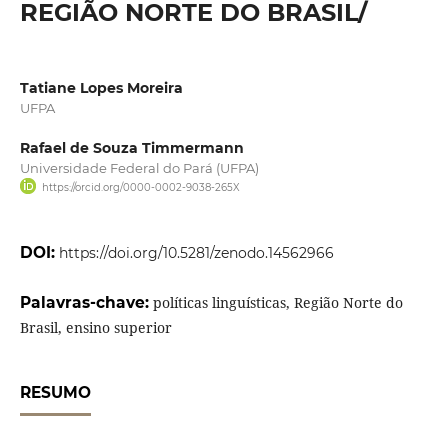
REGIÃO NORTE DO BRASIL/
Tatiane Lopes Moreira
UFPA
Rafael de Souza Timmermann
Universidade Federal do Pará (UFPA)
https://orcid.org/0000-0002-9038-265X
DOI:
https://doi.org/10.5281/zenodo.14562966
Palavras-chave:
políticas linguísticas, Região Norte do
Brasil, ensino superior
RESUMO