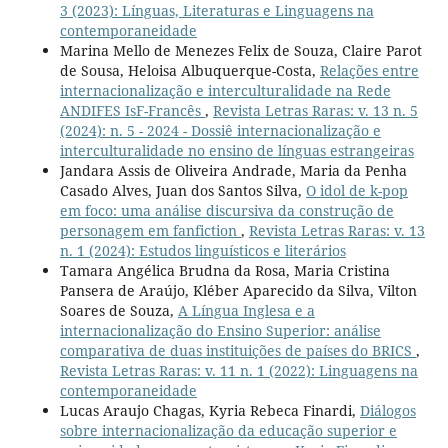
3 (2023): Línguas, Literaturas e Linguagens na
contemporaneidade
Marina Mello de Menezes Felix de Souza, Claire Parot
de Sousa, Heloisa Albuquerque-Costa,
Relações entre
internacionalização e interculturalidade na Rede
ANDIFES IsF-Francês
,
Revista Letras Raras: v. 13 n. 5
(2024): n. 5 - 2024 - Dossiê internacionalização e
interculturalidade no ensino de línguas estrangeiras
Jandara Assis de Oliveira Andrade, Maria da Penha
Casado Alves, Juan dos Santos Silva,
O idol de k-pop
em foco: uma análise discursiva da construção de
personagem em fanfiction
,
Revista Letras Raras: v. 13
n. 1 (2024): Estudos linguísticos e literários
Tamara Angélica Brudna da Rosa, Maria Cristina
Pansera de Araújo, Kléber Aparecido da Silva, Vilton
Soares de Souza,
A Língua Inglesa e a
internacionalização do Ensino Superior: análise
comparativa de duas instituições de países do BRICS
,
Revista Letras Raras: v. 11 n. 1 (2022): Linguagens na
contemporaneidade
Lucas Araujo Chagas, Kyria Rebeca Finardi,
Diálogos
sobre internacionalização da educação superior e