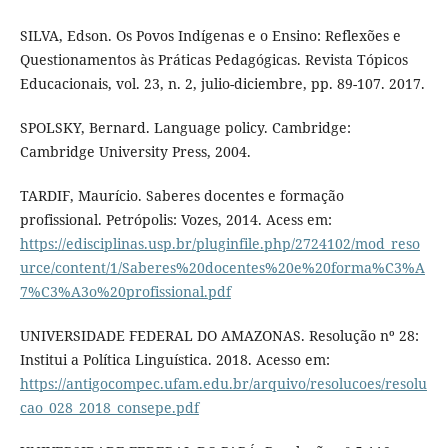
SILVA, Edson. Os Povos Indígenas e o Ensino: Reflexões e
Questionamentos às Práticas Pedagógicas. Revista Tópicos
Educacionais, vol. 23, n. 2, julio-diciembre, pp. 89-107. 2017.
SPOLSKY, Bernard. Language policy. Cambridge:
Cambridge University Press, 2004.
TARDIF, Maurício. Saberes docentes e formação
profissional. Petrópolis: Vozes, 2014. Acess em:
https://edisciplinas.usp.br/pluginfile.php/2724102/mod_reso
urce/content/1/Saberes%20docentes%20e%20forma%C3%A
7%C3%A3o%20profissional.pdf
UNIVERSIDADE FEDERAL DO AMAZONAS. Resolução nº 28:
Institui a Política Linguística. 2018. Acesso em:
https://antigocompec.ufam.edu.br/arquivo/resolucoes/resolu
cao_028_2018_consepe.pdf