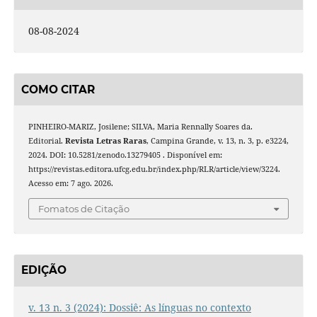
08-08-2024
COMO CITAR
PINHEIRO-MARIZ, Josilene; SILVA, Maria Rennally Soares da.
Editorial.
Revista Letras Raras
, Campina Grande, v. 13, n. 3, p. e3224,
2024. DOI: 10.5281/zenodo.13279405 . Disponível em:
https://revistas.editora.ufcg.edu.br/index.php/RLR/article/view/3224.
Acesso em: 7 ago. 2026.
Fomatos de Citação
EDIÇÃO
v. 13 n. 3 (2024): Dossiê: As línguas no contexto