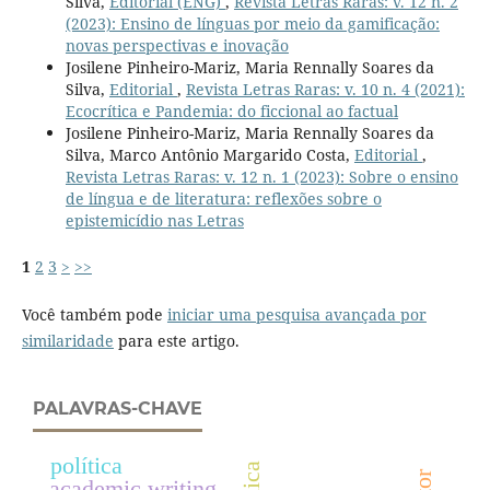
Silva,
Editorial (ENG)
,
Revista Letras Raras: v. 12 n. 2
(2023): Ensino de línguas por meio da gamificação:
novas perspectivas e inovação
Josilene Pinheiro-Mariz, Maria Rennally Soares da
Silva,
Editorial
,
Revista Letras Raras: v. 10 n. 4 (2021):
Ecocrítica e Pandemia: do ficcional ao factual
Josilene Pinheiro-Mariz, Maria Rennally Soares da
Silva, Marco Antônio Margarido Costa,
Editorial
,
Revista Letras Raras: v. 12 n. 1 (2023): Sobre o ensino
de língua e de literatura: reflexões sobre o
epistemicídio nas Letras
1
2
3
>
>>
Você também pode
iniciar uma pesquisa avançada por
similaridade
para este artigo.
PALAVRAS-CHAVE
política
academic writing