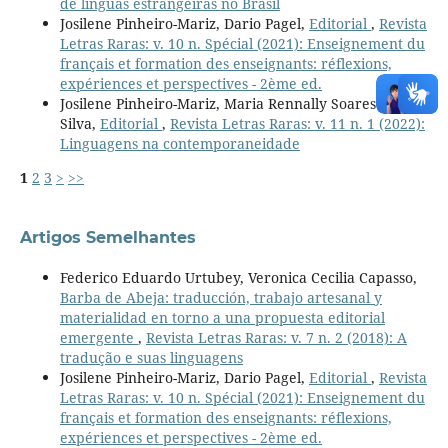
de línguas estrangeiras no Brasil
Josilene Pinheiro-Mariz, Dario Pagel,
Editorial
,
Revista
Letras Raras: v. 10 n. Spécial (2021): Enseignement du
français et formation des enseignants: réflexions,
expériences et perspectives - 2ème ed.
Josilene Pinheiro-Mariz, Maria Rennally Soares da
Silva,
Editorial
,
Revista Letras Raras: v. 11 n. 1 (2022):
Linguagens na contemporaneidade
1
2
3
>
>>
Artigos Semelhantes
Federico Eduardo Urtubey, Veronica Cecilia Capasso,
Barba de Abeja: traducción, trabajo artesanal y
materialidad en torno a una propuesta editorial
emergente
,
Revista Letras Raras: v. 7 n. 2 (2018): A
tradução e suas linguagens
Josilene Pinheiro-Mariz, Dario Pagel,
Editorial
,
Revista
Letras Raras: v. 10 n. Spécial (2021): Enseignement du
français et formation des enseignants: réflexions,
expériences et perspectives - 2ème ed.