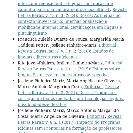
intercompreensão entre línguas românicas: um
caminho para o aprimoramento sociocultural
,
Revista
Letras Raras: v. 13 n. 3 (2024): Dossiê: As línguas no
contexto universitário: internacionalização e
mobilidade internacional, certificações em línguas e
plurilinguismo
Francisca Zuleide Duarte de Souza, Margarida Maria
Taddoni Petter, Josilene Pinheiro-Mariz,
Editorial
,
Revista Letras Raras: v. 5 n. 2 (2016): Estudos de
línguas e literaturas africanas
Rita Jover-Faleiros, Josilene Pinheiro-Mariz,
Editorial
,
Revista Letras Raras: v. 4 n. 1 (2015): Estudos sobre a
Língua Francesa: ensino e outras perspectivas
Josilene Pinheiro-Mariz, Maria Angélica de Oliveira,
Marco Antônio Margarido Costa,
Editorial
,
Revista
Letras Raras: v. 10 n. 2 (2021): Dossiê: Produção e
correção de textos mediadas por tecnologias digitais:
possibilidades e desafios
Josilene Pinheiro-Mariz, Marco Antônio Margarido
Costa, Maria Angélica de Oliveira,
Editorial
,
Revista
Letras Raras: v. 6 n. 1 (2017): Impacto do Programa
Idiomas sem Fronteiras na formação de professores