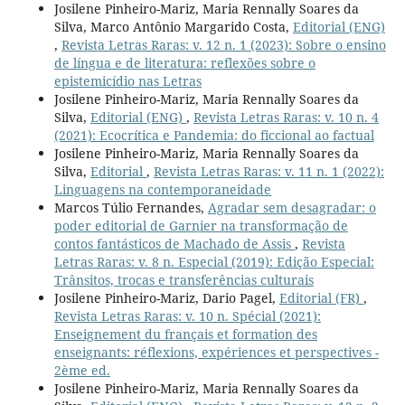
Josilene Pinheiro-Mariz, Maria Rennally Soares da
Silva, Marco Antônio Margarido Costa,
Editorial (ENG)
,
Revista Letras Raras: v. 12 n. 1 (2023): Sobre o ensino
de língua e de literatura: reflexões sobre o
epistemicídio nas Letras
Josilene Pinheiro-Mariz, Maria Rennally Soares da
Silva,
Editorial (ENG)
,
Revista Letras Raras: v. 10 n. 4
(2021): Ecocrítica e Pandemia: do ficcional ao factual
Josilene Pinheiro-Mariz, Maria Rennally Soares da
Silva,
Editorial
,
Revista Letras Raras: v. 11 n. 1 (2022):
Linguagens na contemporaneidade
Marcos Túlio Fernandes,
Agradar sem desagradar: o
poder editorial de Garnier na transformação de
contos fantásticos de Machado de Assis
,
Revista
Letras Raras: v. 8 n. Especial (2019): Edição Especial:
Trânsitos, trocas e transferências culturais
Josilene Pinheiro-Mariz, Dario Pagel,
Editorial (FR)
,
Revista Letras Raras: v. 10 n. Spécial (2021):
Enseignement du français et formation des
enseignants: réflexions, expériences et perspectives -
2ème ed.
Josilene Pinheiro-Mariz, Maria Rennally Soares da