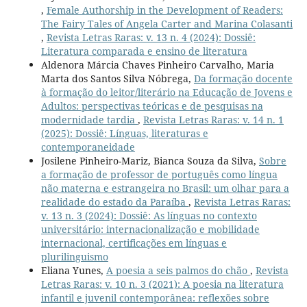
,
Female Authorship in the Development of Readers:
The Fairy Tales of Angela Carter and Marina Colasanti
,
Revista Letras Raras: v. 13 n. 4 (2024): Dossiê:
Literatura comparada e ensino de literatura
Aldenora Márcia Chaves Pinheiro Carvalho, Maria
Marta dos Santos Silva Nóbrega,
Da formação docente
à formação do leitor/literário na Educação de Jovens e
Adultos: perspectivas teóricas e de pesquisas na
modernidade tardia
,
Revista Letras Raras: v. 14 n. 1
(2025): Dossiê: Línguas, literaturas e
contemporaneidade
Josilene Pinheiro-Mariz, Bianca Souza da Silva,
Sobre
a formação de professor de português como língua
não materna e estrangeira no Brasil: um olhar para a
realidade do estado da Paraíba
,
Revista Letras Raras:
v. 13 n. 3 (2024): Dossiê: As línguas no contexto
universitário: internacionalização e mobilidade
internacional, certificações em línguas e
plurilinguismo
Eliana Yunes,
A poesia a seis palmos do chão
,
Revista
Letras Raras: v. 10 n. 3 (2021): A poesia na literatura
infantil e juvenil contemporânea: reflexões sobre