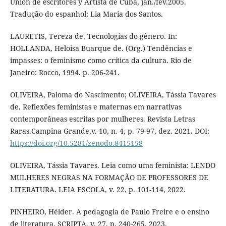
Unión de escritores y Artista de Cuba, jan./fev.2005.
Tradução do espanhol: Lia Maria dos Santos.
LAURETIS, Tereza de. Tecnologias do gênero. In:
HOLLANDA, Heloísa Buarque de. (Org.) Tendências e
impasses: o feminismo como crítica da cultura. Rio de
Janeiro: Rocco, 1994. p. 206-241.
OLIVEIRA, Paloma do Nascimento; OLIVEIRA, Tássia Tavares
de. Reflexões feministas e maternas em narrativas
contemporâneas escritas por mulheres. Revista Letras
Raras.Campina Grande,v. 10, n. 4, p. 79-97, dez. 2021. DOI:
https://doi.org/10.5281/zenodo.8415158
OLIVEIRA, Tássia Tavares. Leia como uma feminista: LENDO
MULHERES NEGRAS NA FORMAÇÃO DE PROFESSORES DE
LITERATURA. LEIA ESCOLA, v. 22, p. 101-114, 2022.
PINHEIRO, Hélder. A pedagogia de Paulo Freire e o ensino
de literatura. SCRIPTA, v. 27, p. 240-265, 2023.