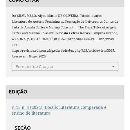
COMO CITAR
DA SILVA MELO, Alyne Maria; DE OLIVEIRA, Tássia tavares.
Literatura de Autoria Feminina na Formação de Leitores: os Contos de
Fada de Angela Carter e Marina Colasanti: : The Fairy Tales of Angela
Carter and Marina Colasanti.
Revista Letras Raras
, Campina Grande,
v. 13, n. 4, p. e3047, 2024. DOI: 10.5281/zenodo.14542491. Disponível
em:
https://revistas.editora.ufcg.edu.br/index.php/RLR/article/view/3065.
Acesso em: 8 ago. 2026.
Fomatos de Citação
EDIÇÃO
v. 13 n. 4 (2024): Dossiê: Literatura comparada e
ensino de literatura
SEÇÃO