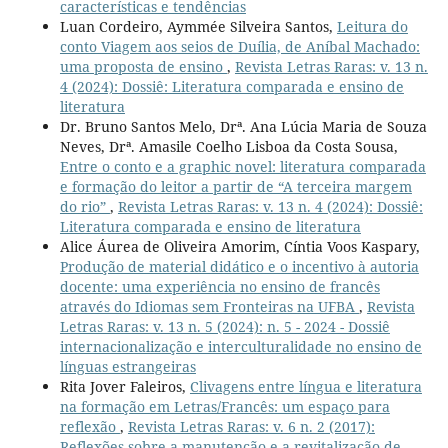
características e tendências
Luan Cordeiro, Aymmée Silveira Santos,
Leitura do
conto Viagem aos seios de Duília, de Aníbal Machado:
uma proposta de ensino
,
Revista Letras Raras: v. 13 n.
4 (2024): Dossiê: Literatura comparada e ensino de
literatura
Dr. Bruno Santos Melo, Drª. Ana Lúcia Maria de Souza
Neves, Drª. Amasile Coelho Lisboa da Costa Sousa,
Entre o conto e a graphic novel: literatura comparada
e formação do leitor a partir de “A terceira margem
do rio”
,
Revista Letras Raras: v. 13 n. 4 (2024): Dossiê:
Literatura comparada e ensino de literatura
Alice Áurea de Oliveira Amorim, Cíntia Voos Kaspary,
Produção de material didático e o incentivo à autoria
docente: uma experiência no ensino de francês
através do Idiomas sem Fronteiras na UFBA
,
Revista
Letras Raras: v. 13 n. 5 (2024): n. 5 - 2024 - Dossiê
internacionalização e interculturalidade no ensino de
línguas estrangeiras
Rita Jover Faleiros,
Clivagens entre língua e literatura
na formação em Letras/Francês: um espaço para
reflexão
,
Revista Letras Raras: v. 6 n. 2 (2017):
Reflexões sobre a manutenção e a revitalização de