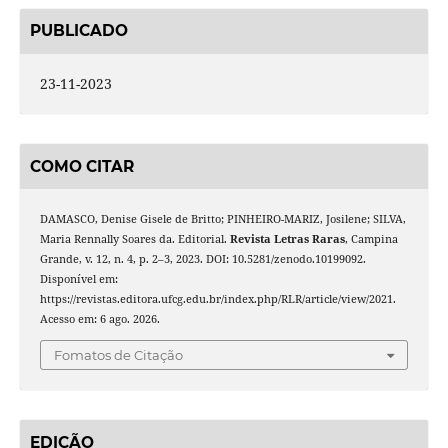
PUBLICADO
23-11-2023
COMO CITAR
DAMASCO, Denise Gisele de Britto; PINHEIRO-MARIZ, Josilene; SILVA,
Maria Rennally Soares da. Editorial.
Revista Letras Raras
, Campina
Grande, v. 12, n. 4, p. 2–3, 2023. DOI: 10.5281/zenodo.10199092.
Disponível em:
https://revistas.editora.ufcg.edu.br/index.php/RLR/article/view/2021.
Acesso em: 6 ago. 2026.
Fomatos de Citação
EDIÇÃO