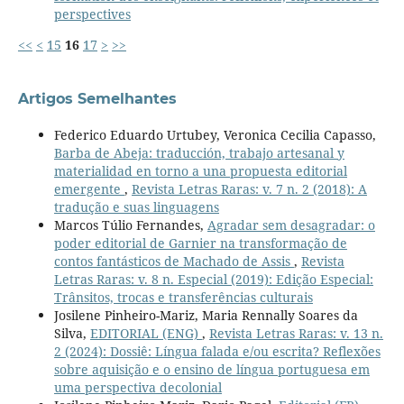
perspectives
<<
<
15
16
17
>
>>
Artigos Semelhantes
Federico Eduardo Urtubey, Veronica Cecilia Capasso,
Barba de Abeja: traducción, trabajo artesanal y
materialidad en torno a una propuesta editorial
emergente
,
Revista Letras Raras: v. 7 n. 2 (2018): A
tradução e suas linguagens
Marcos Túlio Fernandes,
Agradar sem desagradar: o
poder editorial de Garnier na transformação de
contos fantásticos de Machado de Assis
,
Revista
Letras Raras: v. 8 n. Especial (2019): Edição Especial:
Trânsitos, trocas e transferências culturais
Josilene Pinheiro-Mariz, Maria Rennally Soares da
Silva,
EDITORIAL (ENG)
,
Revista Letras Raras: v. 13 n.
2 (2024): Dossiê: Língua falada e/ou escrita? Reflexões
sobre aquisição e o ensino de língua portuguesa em
uma perspectiva decolonial