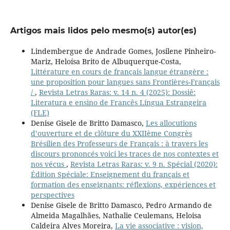
Artigos mais lidos pelo mesmo(s) autor(es)
Lindembergue de Andrade Gomes, Josilene Pinheiro-
Mariz, Heloísa Brito de Albuquerque-Costa,
Littérature en cours de français langue étrangère :
une proposition pour langues sans Frontières-Français
/
,
Revista Letras Raras: v. 14 n. 4 (2025): Dossiê:
Literatura e ensino de Francês Língua Estrangeira
(FLE)
Denise Gisele de Britto Damasco,
Les allocutions
d’ouverture et de clôture du XXIIème Congrès
Brésilien des Professeurs de Français : à travers les
discours prononcés voici les traces de nos contextes et
nos vécus
,
Revista Letras Raras: v. 9 n. Spécial (2020):
Édition Spéciale: Enseignement du français et
formation des enseignants: réflexions, expériences et
perspectives
Denise Gisele de Britto Damasco, Pedro Armando de
Almeida Magalhães, Nathalie Ceulemans, Heloisa
Caldeira Alves Moreira,
La vie associative : vision,