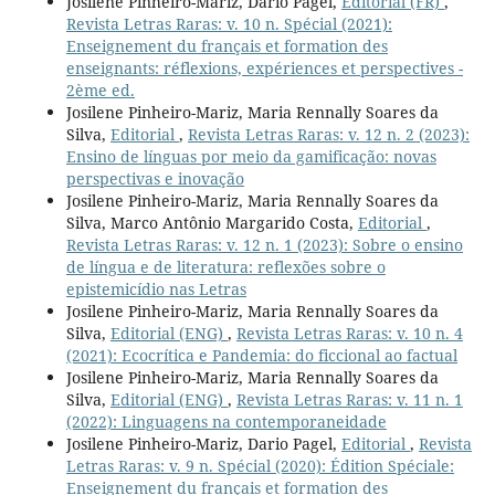
Josilene Pinheiro-Mariz, Dario Pagel,
Editorial (FR)
,
Revista Letras Raras: v. 10 n. Spécial (2021):
Enseignement du français et formation des
enseignants: réflexions, expériences et perspectives -
2ème ed.
Josilene Pinheiro-Mariz, Maria Rennally Soares da
Silva,
Editorial
,
Revista Letras Raras: v. 12 n. 2 (2023):
Ensino de línguas por meio da gamificação: novas
perspectivas e inovação
Josilene Pinheiro-Mariz, Maria Rennally Soares da
Silva, Marco Antônio Margarido Costa,
Editorial
,
Revista Letras Raras: v. 12 n. 1 (2023): Sobre o ensino
de língua e de literatura: reflexões sobre o
epistemicídio nas Letras
Josilene Pinheiro-Mariz, Maria Rennally Soares da
Silva,
Editorial (ENG)
,
Revista Letras Raras: v. 10 n. 4
(2021): Ecocrítica e Pandemia: do ficcional ao factual
Josilene Pinheiro-Mariz, Maria Rennally Soares da
Silva,
Editorial (ENG)
,
Revista Letras Raras: v. 11 n. 1
(2022): Linguagens na contemporaneidade
Josilene Pinheiro-Mariz, Dario Pagel,
Editorial
,
Revista
Letras Raras: v. 9 n. Spécial (2020): Édition Spéciale:
Enseignement du français et formation des