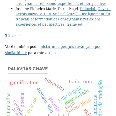
enseignants: réflexions, expériences et perspectives
Josilene Pinheiro-Mariz, Dario Pagel,
Editorial
,
Revista
Letras Raras: v. 10 n. Spécial (2021): Enseignement du
français et formation des enseignants: réflexions,
expériences et perspectives - 2ème ed.
1
2
3
>
>>
Você também pode
iniciar uma pesquisa avançada por
similaridade
para este artigo.
PALAVRAS-CHAVE
entrevista
traduction
gamification
estudos da tradução
jogo digital
africanicídio
mineiridade
jóvenes tutelados
poesia
memória
goiânia
barren lives
opacité
capa
actes