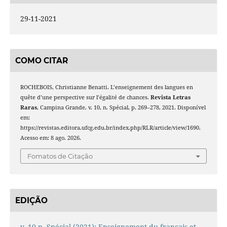
29-11-2021
COMO CITAR
ROCHEBOIS, Christianne Benatti. L’enseignement des langues en
quête d’une perspective sur l’égalité de chances.
Revista Letras
Raras
, Campina Grande, v. 10, n. Spécial, p. 269–278, 2021. Disponível
em:
https://revistas.editora.ufcg.edu.br/index.php/RLR/article/view/1690.
Acesso em: 8 ago. 2026.
Fomatos de Citação
EDIÇÃO
v. 10 n. Spécial (2021): Enseignement du français et