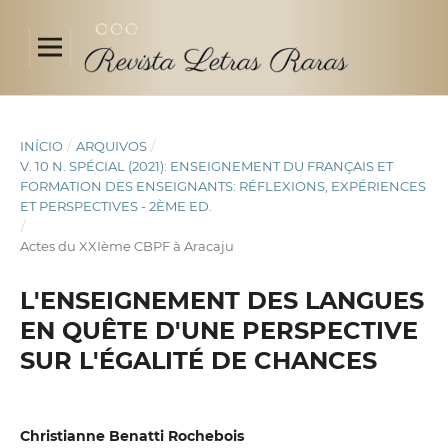
INÍCIO
/
ARQUIVOS
/
V. 10 N. SPÉCIAL (2021): ENSEIGNEMENT DU FRANÇAIS ET
FORMATION DES ENSEIGNANTS: RÉFLEXIONS, EXPÉRIENCES
ET PERSPECTIVES - 2ÈME ED.
/
Actes du XXIème CBPF à Aracaju
L'ENSEIGNEMENT DES LANGUES
EN QUÊTE D'UNE PERSPECTIVE
SUR L'ÉGALITÉ DE CHANCES
Christianne Benatti Rochebois