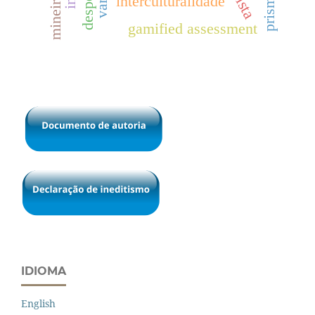
mineiridade
interculturalidade
gamified assessment
IDIOMA
English