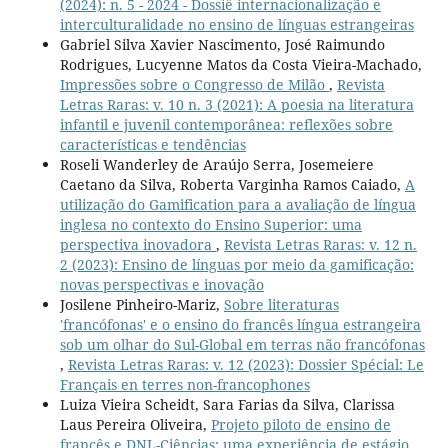
(2024): n. 5 - 2024 - Dossiê internacionalização e
interculturalidade no ensino de línguas estrangeiras
Gabriel Silva Xavier Nascimento, José Raimundo
Rodrigues, Lucyenne Matos da Costa Vieira-Machado,
Impressões sobre o Congresso de Milão
,
Revista
Letras Raras: v. 10 n. 3 (2021): A poesia na literatura
infantil e juvenil contemporânea: reflexões sobre
características e tendências
Roseli Wanderley de Araújo Serra, Josemeiere
Caetano da Silva, Roberta Varginha Ramos Caiado,
A
utilização do Gamification para a avaliação de língua
inglesa no contexto do Ensino Superior: uma
perspectiva inovadora
,
Revista Letras Raras: v. 12 n.
2 (2023): Ensino de línguas por meio da gamificação:
novas perspectivas e inovação
Josilene Pinheiro-Mariz,
Sobre literaturas
'francófonas' e o ensino do francês língua estrangeira
sob um olhar do Sul-Global em terras não francófonas
,
Revista Letras Raras: v. 12 (2023): Dossier Spécial: Le
Français en terres non-francophones
Luiza Vieira Scheidt, Sara Farias da Silva, Clarissa
Laus Pereira Oliveira,
Projeto piloto de ensino de
francês e DNL-Ciências: uma experiência de estágio