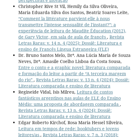
perspectivas e inovação
Christopher Rive St Vil, Hemily da Silva Oliveira,
Maria Eduarda Silva dos Santos, Beatriz Soares Leite,
“Comment la littérature parvient-elle à nous
transmettre l'intense sensualité de l'instant?”: a
experiência de leitura de Maudite Éducation (2012),
de Gary Victor, em sala de aula de francês
,
Revista
Letras Raras: v. 14 n. 4 (2025): Dossiê: Literatura e
ensino de Francês Língua Estrangeira (FLE)
Dr. Bruno Santos Melo, Drª. Ana Lúcia Maria de Souza
Neves, Drª. Amasile Coelho Lisboa da Costa Sousa,
Entre o conto e a graphic novel: literatura comparada
e formação do leitor a partir de “A terceira margem
do rio”
,
Revista Letras Raras: v. 13 n. 4 (2024): Dossiê:
Literatura comparada e ensino de literatura
Regineide Vidal, Isis Milreu,
Leitura de contos
fantásticos argentinos nas aulas de ELE do Ensino
Médio: uma proposta de abordagem comparada
,
Revista Letras Raras: v. 13 n. 4 (2024): Dossiê:
Literatura comparada e ensino de literatura
Edgar Roberto Kirchof, Rosa Maria Hessel Silveira,
Leitura em tempos de rede: booktubers e jovens
leitores/as
,
Revista Letras Raras: v. 7 n. 3 (2018):