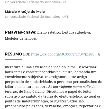
Universidade Federal do Tocantins – UFT
Márcio Araújo de Melo
Universidade Federal do Tocantins - UFT
Palavras-chave:
Efeito estético, Leitura subjetiva,
Modelos de leitores
RESUMO
DOI:
https://dx.doi.org/10.35572/rlr.v7i2.987
A
literatura é uma extensão da vida do leitor. Descortinar
horizontes e construir sentidos na leitura, demanda um
envolvimento subjetivo. Investigamos neste artigo,
perpassado de subjetividade, o percurso personalíssimo do
leitor e da leitura na obra
Se um viajante numa noite de
inverno
, de Italo Calvino. Discutimos o papel do leitor
subjetivo no âmbito da teoria do efeito estético, no qual os
pontos de indeterminação, os lugares vazios são
preenchidos pelos ecos, devaneios, emoções, repertórios e