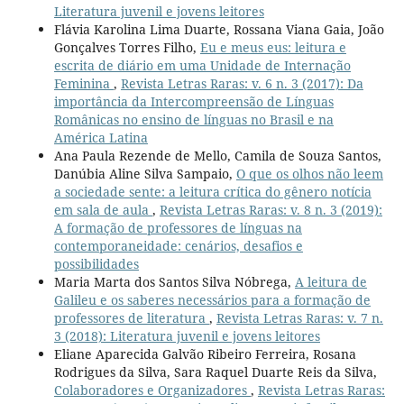
Literatura juvenil e jovens leitores
Flávia Karolina Lima Duarte, Rossana Viana Gaia, João
Gonçalves Torres Filho,
Eu e meus eus: leitura e
escrita de diário em uma Unidade de Internação
Feminina
,
Revista Letras Raras: v. 6 n. 3 (2017): Da
importância da Intercompreensão de Línguas
Românicas no ensino de línguas no Brasil e na
América Latina
Ana Paula Rezende de Mello, Camila de Souza Santos,
Danúbia Aline Silva Sampaio,
O que os olhos não leem
a sociedade sente: a leitura crítica do gênero notícia
em sala de aula
,
Revista Letras Raras: v. 8 n. 3 (2019):
A formação de professores de línguas na
contemporaneidade: cenários, desafios e
possibilidades
Maria Marta dos Santos Silva Nóbrega,
A leitura de
Galileu e os saberes necessários para a formação de
professores de literatura
,
Revista Letras Raras: v. 7 n.
3 (2018): Literatura juvenil e jovens leitores
Eliane Aparecida Galvão Ribeiro Ferreira, Rosana
Rodrigues da Silva, Sara Raquel Duarte Reis da Silva,
Colaboradores e Organizadores
,
Revista Letras Raras: