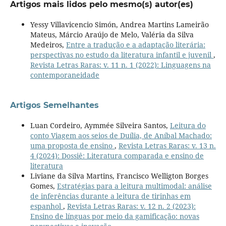
Artigos mais lidos pelo mesmo(s) autor(es)
Yessy Villavicencio Simón, Andrea Martins Lameirão
Mateus, Márcio Araújo de Melo, Valéria da Silva
Medeiros,
Entre a tradução e a adaptação literária:
perspectivas no estudo da literatura infantil e juvenil
,
Revista Letras Raras: v. 11 n. 1 (2022): Linguagens na
contemporaneidade
Artigos Semelhantes
Luan Cordeiro, Aymmée Silveira Santos,
Leitura do
conto Viagem aos seios de Duília, de Aníbal Machado:
uma proposta de ensino
,
Revista Letras Raras: v. 13 n.
4 (2024): Dossiê: Literatura comparada e ensino de
literatura
Liviane da Silva Martins, Francisco Welligton Borges
Gomes,
Estratégias para a leitura multimodal: análise
de inferências durante a leitura de tirinhas em
espanhol
,
Revista Letras Raras: v. 12 n. 2 (2023):
Ensino de línguas por meio da gamificação: novas