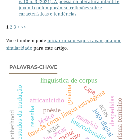
v. 10 n. 3 (2021): A poesia na literatura infantil e
juvenil contemporânea: reflexões sobre
características e tendências
1
2
3
>
>>
Você também pode
iniciar uma pesquisa avançada por
similaridade
para este artigo.
PALAVRAS-CHAVE
linguística de corpus
capa
goiânia
estudos da tradução
francês como língua estrangeira
despedidas
africanicídio
prisma feminino
actes
resenha
poésie
jogo digital
motherhood
léxico
memória
interculturalidade
argot
vidas secas
opacité
conto