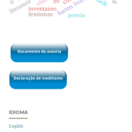
barren lives
literatura
inventaires
feminism
poesia
IDIOMA
English