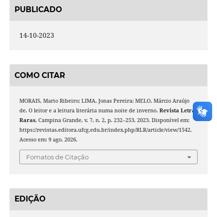
PUBLICADO
14-10-2023
COMO CITAR
MORAIS, Mario Ribeiro; LIMA, Jonas Pereira; MELO, Márcio Araújo
de. O leitor e a leitura literária numa noite de inverno.
Revista Letras
Raras
, Campina Grande, v. 7, n. 2, p. 232–253, 2023. Disponível em:
https://revistas.editora.ufcg.edu.br/index.php/RLR/article/view/1542.
Acesso em: 9 ago. 2026.
Fomatos de Citação
EDIÇÃO