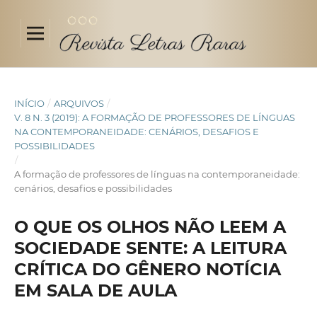
INÍCIO
/
ARQUIVOS
/
V. 8 N. 3 (2019): A FORMAÇÃO DE PROFESSORES DE LÍNGUAS
NA CONTEMPORANEIDADE: CENÁRIOS, DESAFIOS E
POSSIBILIDADES
/
A formação de professores de línguas na contemporaneidade:
cenários, desafios e possibilidades
O QUE OS OLHOS NÃO LEEM A
SOCIEDADE SENTE: A LEITURA
CRÍTICA DO GÊNERO NOTÍCIA
EM SALA DE AULA