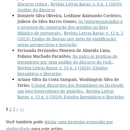
discurso crítica
,
Revista Letras Raras: v. 8 n. 2 (2019):
Análise do discurso
Donizete Silva Oliveira, Leidiane Raimundo Cordeiro,
Juliene da Silva Barros Gomes,
Os (meta)enunciados e
o processo de construção dos sentidos no livro
didático de português
,
Revista Letras Raras: v. 12 n. 2
(2023): Ensino de línguas por meio da gamificação:
novas perspectivas e inovação
Fernanda Fernandes Pimenta de Almeida Lima,
Poliana Machado Paranhos,
Do palco às práticas de
letramento por uma análise do discurso do rock
,
Revista Letras Raras: v. 13 n. 1 (2024): Estudos
linguísticos e literários
Ariane Silva da Costa Sampaio, Washington Silva de
Farias,
O lugar discursivo dos feminismos no facebook:
um jogo heterogêneo de posições
,
Revista Letras
Raras: v. 13 n. 1 (2024): Estudos linguísticos e literários
1
2
3
>
>>
Você também pode
iniciar uma pesquisa avançada por
similaridade
para este artigo.