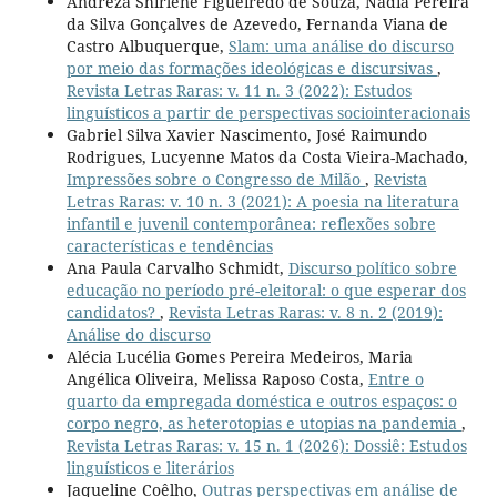
Andreza Shirlene Figueiredo de Souza, Nadia Pereira
da Silva Gonçalves de Azevedo, Fernanda Viana de
Castro Albuquerque,
Slam: uma análise do discurso
por meio das formações ideológicas e discursivas
,
Revista Letras Raras: v. 11 n. 3 (2022): Estudos
linguísticos a partir de perspectivas sociointeracionais
Gabriel Silva Xavier Nascimento, José Raimundo
Rodrigues, Lucyenne Matos da Costa Vieira-Machado,
Impressões sobre o Congresso de Milão
,
Revista
Letras Raras: v. 10 n. 3 (2021): A poesia na literatura
infantil e juvenil contemporânea: reflexões sobre
características e tendências
Ana Paula Carvalho Schmidt,
Discurso político sobre
educação no período pré-eleitoral: o que esperar dos
candidatos?
,
Revista Letras Raras: v. 8 n. 2 (2019):
Análise do discurso
Alécia Lucélia Gomes Pereira Medeiros, Maria
Angélica Oliveira, Melissa Raposo Costa,
Entre o
quarto da empregada doméstica e outros espaços: o
corpo negro, as heterotopias e utopias na pandemia
,
Revista Letras Raras: v. 15 n. 1 (2026): Dossiê: Estudos
linguísticos e literários
Jaqueline Coêlho,
Outras perspectivas em análise de