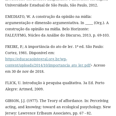
Universidade Estadual de São Paulo, São Paulo, 2012.
EMEDIATO, W. A construção da opinião na mídia:
argumentação e dimensão argumentativa. In _____ (Org.). A
construção da opinião na mídia. Belo Horizonte:
FALE/UFMG, Núcleo da Análise do Discurso, 2013, p. 69-103.
FREIRE, P.; A importância do ato de ler. 1ª ed. São Paulo:
Cortez, 1981. Disponível em:
https://educacaointegral.org.br/wp-
content/uploads/2014/10/importancia_ato_ler.pdf
> Acesso
em 30 de nov de 2018.
FLICK, U. Introdução à pesquisa qualitativa. 3a Ed. Porto
Alegre: Artmed, 2009.
GIBSON, J.J. (1977). The Teory of affordance. In: Perceiving
acting, and knowing: toward an ecological pssychology. New
Jersey: Lawrence Erlbaum Associates, pp. 67 - 82.