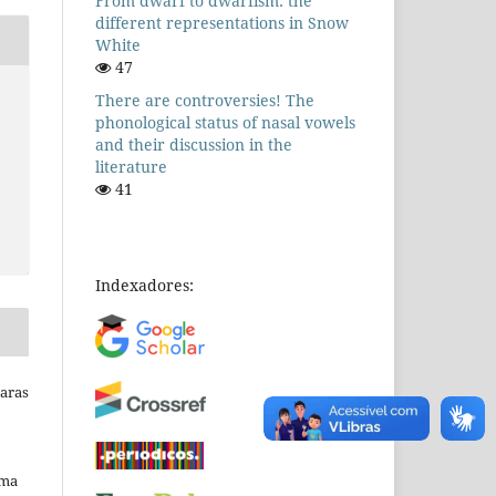
From dwarf to dwarfism: the
different representations in Snow
White
47
There are controversies! The
phonological status of nasal vowels
and their discussion in the
literature
41
Indexadores:
Raras
uma