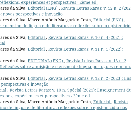
réflexions, expériences et perspectives - 2ème ed.
ares da Silva,
Editorial (ENG)
,
Revista Letras Raras: v. 12 n. 2 (202
: novas perspectivas e inovação
oares da Silva, Marco Antônio Margarido Costa,
Editorial (ENG)
,
bre o ensino de língua e de literatura: reflexões sobre o epistemicíd
ares da Silva,
Editorial
,
Revista Letras Raras: v. 10 n. 4 (2021):
ual
ares da Silva,
Editorial
,
Revista Letras Raras: v. 11 n. 1 (2022):
ares da Silva,
EDITORIAL (ENG)
,
Revista Letras Raras: v. 13 n. 2
a? Reflexões sobre aquisição e o ensino de língua portuguesa em um
ares da Silva,
Editorial
,
Revista Letras Raras: v. 12 n. 2 (2023): En
 perspectivas e inovação
rial
,
Revista Letras Raras: v. 10 n. Spécial (2021): Enseignement d
lexions, expériences et perspectives - 2ème ed.
oares da Silva, Marco Antônio Margarido Costa,
Editorial
,
Revista
sino de língua e de literatura: reflexões sobre o epistemicídio nas