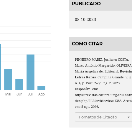
PUBLICADO
08-10-2023
COMO CITAR
PINHEIRO-MARIZ, Josilene; COSTA,
Marco Antônio Margarido; OLIVEIRA
Maria Angélica de. Editorial.
Revist
Letras Raras
, Campina Grande, v. 8,
n. 4, p. Port. 2–3/ Eng. 2, 2023.
Disponível em:
https://revistas.editora.ufcg.edu.br/i
dex.php/RLR/article/view/1383. Acess
em: 5 ago. 2026.
Fomatos de Citação