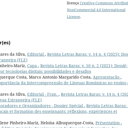
licença
Creative Commons Attribut
NonCommercial 4.0 International
License
.
r(es)
ares da Silva,
Editorial
,
Revista Letras Raras: v. 14 n. 4 (2025): Dos
rangeira (FLE)
inheiro-Mariz,
Capa
,
Revista Letras Raras: v. 10 n. 2 (2021): Dossiê:
 tecnologias digitais: possibilidades e desafios
uquerque Costa, Marco Antonio Margarido Costa,
Apresentação
,
a importância da Intercompreensão de Línguas Românicas no ensino
ares da Silva,
Editorial - Fran.
,
Revista Letras Raras: v. 14 n. 4 (20
ngua Estrangeira (FLE)
oradores e Organizadores - Dossier Spécial
,
Revista Letras Raras: 
çais et formation des enseignants: réflexions, expériences et
ilene Pinheiro-Mariz, Heloísa Albuquerque-Costa,
Présentation
,