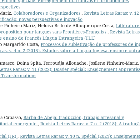
): Édition Spéciale: Enseignement du français et formation des
rspectives
-Mariz,
Colaboradores e Organizadores
,
Revista Letras Raras: v. 12
ificação: novas perspectivas e inovação
 Pinheiro-Mariz, Heloísa Brito de Albuquerque-Costa,
Littérature
proposition pour langues sans Frontières-Français /
,
Revista Letras
ra e ensino de Francês Língua Estrangeira (FLE)
io Margarido Costa,
Processos de subjetivação de professores de in
ras: v. 4 n. 2 (2015): Estudos sobre a Língua Inglesa: ensino e outr
Damasco, Doina Spita, Ferroudja Allouache, Josilene Pinheiro-Mariz,
Letras Raras: v. 11 (2022): Dossier spécial: Enseignement-apprentis
s, Transformations
ia Capasso,
Barba de Abeja: traducción, trabajo artesanal y
itorial emergente
,
Revista Letras Raras: v. 7 n. 2 (2018): A traduçã
rial (FR)
,
Revista Letras Raras: v. 10 n. Spécial (2021): Enseigneme