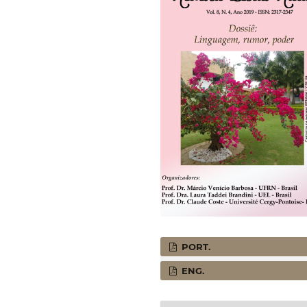
PORT.
ENG.