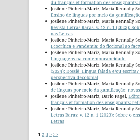
du français et formation des enseignants: 
Josilene Pinheiro-Mariz, Maria Rennally So
Ensino de línguas por meio da gamificação
Josilene Pinheiro-Mariz, Maria Rennally S
Revista Letras Raras: v. 12 n. 1 (2023): So
nas Letras
Josilene Pinheiro-Mariz, Maria Rennally So
Ecocrítica e Pandemia: do ficcional ao fact
Josilene Pinheiro-Mariz, Maria Rennally So
Linguagens na contemporaneidade
Josilene Pinheiro-Mariz, Maria Rennally So
(2024): Dossiê: Língua falada e/ou escrit
perspectiva decolonial
Josilene Pinheiro-Mariz, Maria Rennally So
de línguas por meio da gamificação: novas
Josilene Pinheiro-Mariz, Dario Pagel,
Edito
français et formation des enseignants: réf
Josilene Pinheiro-Mariz, Maria Rennally S
Letras Raras: v. 12 n. 1 (2023): Sobre o en
Letras
1
2
3
>
>>