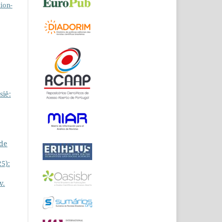
ion-
siê:
 de
25):
v.