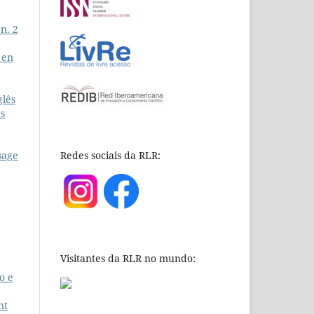
 n. 2
 en
glês
as
Redes sociais da RLR:
sage
Visitantes da RLR no mundo:
o e
nt