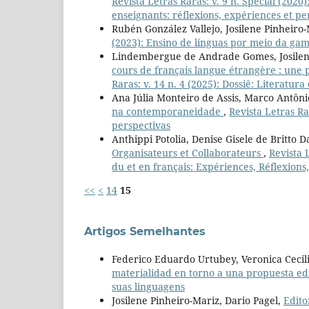
Revista Letras Raras: v. 9 n. Spécial (2020
enseignants: réflexions, expériences et pe
Rubén González Vallejo, Josilene Pinheiro
(2023): Ensino de línguas por meio da gam
Lindembergue de Andrade Gomes, Josilene
cours de français langue étrangère : une 
Raras: v. 14 n. 4 (2025): Dossiê: Literatu
Ana Júlia Monteiro de Assis, Marco Antôn
na contemporaneidade
,
Revista Letras Ra
perspectivas
Anthippi Potolia, Denise Gisele de Britto 
Organisateurs et Collaborateurs
,
Revista 
du et en français: Expériences, Réflexion
<<
<
14
15
Artigos Semelhantes
Federico Eduardo Urtubey, Veronica Cecil
materialidad en torno a una propuesta ed
suas linguagens
Josilene Pinheiro-Mariz, Dario Pagel,
Edito