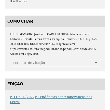
03-01-2022
COMO CITAR
PINHEIRO-MARIZ, Josilene; SOARES DA SILVA, Maria Rennally.
Editorial.
Revista Letras Raras
, Campina Grande, v. 11, n. 4, p. 2–3,
2022. DOI: 10.5281/zenodo.8047947. Disponível em:
https://revistas.editora.ufcg.edu.br/index.php/RLR/article/view/747.
Acesso em: 5 ago. 2026.
Fomatos de Citação
EDIÇÃO
v. 11 n. 4 (2022): Tendências contemporâneas nas
Letras