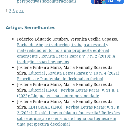
perspectivas sociointeracionais
1
2
3
>
>>
Artigos Semelhantes
Federico Eduardo Urtubey, Veronica Cecilia Capasso,
Barba de Abeja: traducción, trabajo artesanal y
materialidad en torno a una propuesta editorial
emergente
,
Revista Letras Raras: v. 7 n. 2 (2018): A
tradução e suas linguagens
Josilene Pinheiro-Mariz, Maria Rennally Soares da
Silva,
Editorial
,
Revista Letras Raras: v. 10 n. 4 (2021):
Ecocrítica e Pandemia: do ficcional ao factual
Josilene Pinheiro-Mariz, Maria Rennally Soares da
Silva,
Editorial (ENG)
,
Revista Letras Raras: v. 11 n. 1
(2022): Linguagens na contemporaneidade
Josilene Pinheiro-Mariz, Maria Rennally Soares da
Silva,
EDITORIAL (ENG)
,
Revista Letras Raras: v. 13 n.
2 (2024): Dossiê: Língua falada e/ou escrita? Reflexões
sobre aquisição e o ensino de língua portuguesa em
uma perspectiva decolonial