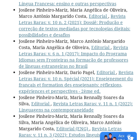
Língua Francesa: ensino e outras perspectivas
Josilene Pinheiro-Mariz, Maria Angélica de Oliveira,
Marco Antônio Margarido Costa,
Editorial
,
Revista
Letras Raras: v. 10 n. 2 (2021): Dossiê: Produção e
correção de textos mediadas por tecnologias digitais:
possibilidades e desafios
Josilene Pinheiro-Mariz, Marco Antônio Margarido
Costa, Maria Angélica de Oliveira,
Editorial
,
Revista
Letras Raras: v. 6 n. 1 (2017): Impacto do Programa
Idiomas sem Fronteiras na formação de professores
de línguas estrangeiras no Brasil
Josilene Pinheiro-Mariz, Dario Pagel,
Editorial
,
Revista
Letras Raras: v. 10 n. Spécial (2021): Enseignement du
français et formation des enseignants: réflexions,
expériences et perspectives - 2ème ed.
Josilene Pinheiro-Mariz, Maria Rennally Soares da
Silva,
Editorial
,
Revista Letras Raras: v. 11 n. 1 (2022):
Linguagens na contemporaneidade
Josilene Pinheiro-Mariz, Maria Rennally Soares da
Silva, Maria Angélica de Oliveira, Marco Antônio
Margarido Costa,
Editorial (ENG)
,
Revista Letras
Raras: v. 11 n. 3 (2022): Estudos linguísticos a partir de