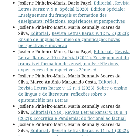
Josilene Pinheiro-Mariz, Dario Pagel,
Editorial
,
Revista
Letras Raras: v. 9 n. Spécial (2020): Édition Spéciale:
Enseignement du français et formation des
enseignants: réflexions, expériences et perspectives
Josilene Pinheiro-Mariz, Maria Rennally Soares da
Silva,
Editorial
,
Revista Letras Raras: v. 12 n. 2 (2023):
Ensino de línguas por meio da gamificação: novas
perspectivas e inovação
Josilene Pinheiro-Mariz, Dario Pagel,
Editorial
,
Revista
Letras Raras: v. 10 n. Spécial (2021): Enseignement du
français et formation des enseignants: réflexions,
expériences et perspectives - 2ème ed.
Josilene Pinheiro-Mariz, Maria Rennally Soares da
Silva, Marco Antônio Margarido Costa,
Editorial
,
Revista Letras Raras: v. 12 n. 1 (2023): Sobre o ensino
de língua e de literatura: reflexões sobre o
epistemicídio nas Letras
Josilene Pinheiro-Mariz, Maria Rennally Soares da
Silva,
Editorial (ENG)
,
Revista Letras Raras: v. 10 n. 4
(2021): Ecocrítica e Pandemia: do ficcional ao factual
Josilene Pinheiro-Mariz, Maria Rennally Soares da
Silva,
Editorial
,
Revista Letras Raras: v. 11 n. 1 (2022):