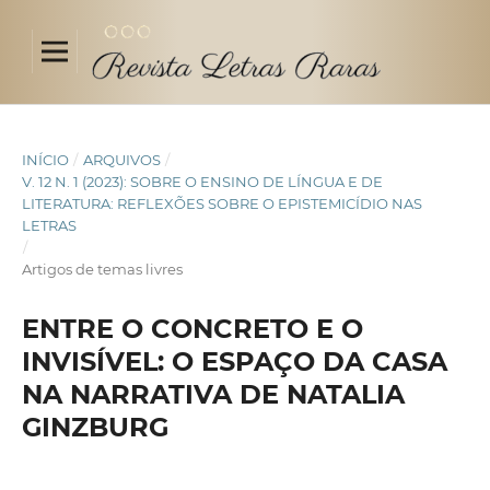
INÍCIO
/
ARQUIVOS
/
V. 12 N. 1 (2023): SOBRE O ENSINO DE LÍNGUA E DE
LITERATURA: REFLEXÕES SOBRE O EPISTEMICÍDIO NAS
LETRAS
/
Artigos de temas livres
ENTRE O CONCRETO E O
INVISÍVEL: O ESPAÇO DA CASA
NA NARRATIVA DE NATALIA
GINZBURG