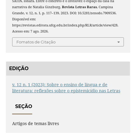
SATIN, Ionara. Entre o concreto e o invisível: o espaço da casa na
narrativa de Natalia Ginzburg.
Revista Letras Raras
, Campina
Grande, v. 12, n. 1, p. 117–139, 2023. DOI: 10.5281/zenodo.7909536.
Disponível em:
https://revistas.editora.ufcg.edu.br/index.php/RLR/article/view/428.
Acesso em: 7 ago. 2026.
Fomatos de Citação
EDIÇÃO
v. 12 n. 1 (2023): Sobre o ensino de língua e de
literatura: reflexões sobre o epistemicídio nas Letras
SEÇÃO
Artigos de temas livres