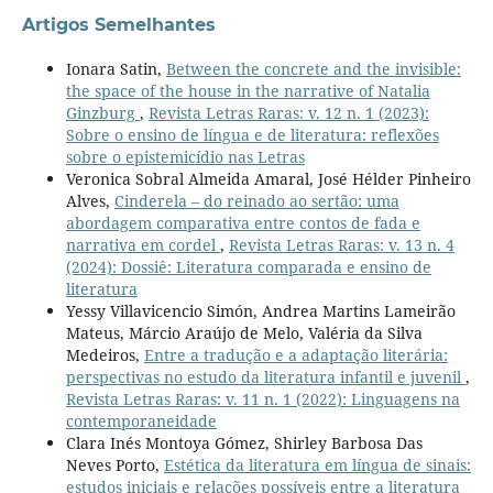
Artigos Semelhantes
Ionara Satin,
Between the concrete and the invisible:
the space of the house in the narrative of Natalia
Ginzburg
,
Revista Letras Raras: v. 12 n. 1 (2023):
Sobre o ensino de língua e de literatura: reflexões
sobre o epistemicídio nas Letras
Veronica Sobral Almeida Amaral, José Hélder Pinheiro
Alves,
Cinderela – do reinado ao sertão: uma
abordagem comparativa entre contos de fada e
narrativa em cordel
,
Revista Letras Raras: v. 13 n. 4
(2024): Dossiê: Literatura comparada e ensino de
literatura
Yessy Villavicencio Simón, Andrea Martins Lameirão
Mateus, Márcio Araújo de Melo, Valéria da Silva
Medeiros,
Entre a tradução e a adaptação literária:
perspectivas no estudo da literatura infantil e juvenil
,
Revista Letras Raras: v. 11 n. 1 (2022): Linguagens na
contemporaneidade
Clara Inés Montoya Gómez, Shirley Barbosa Das
Neves Porto,
Estética da literatura em língua de sinais:
estudos iniciais e relações possíveis entre a literatura