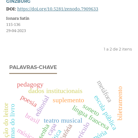
GINZBURG
DOI:
https://doi.org/10.5281/zenodo.7909633
Ionara Satin
115-136
29-04-2023
1 a 2 de 2 itens
PALAVRAS-CHAVE
metáfora
pedagogy
biletramento
dados institucionais
poesia
escola pública
editorial
suplemento
soneto
formação do leitor
língua francesa
programas do livro
brasil
teatro musical
currículo
capa
história
resenha
música
memória