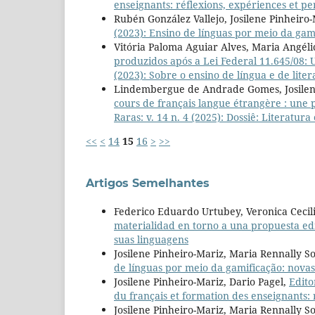
enseignants: réflexions, expériences et pe
Rubén González Vallejo, Josilene Pinheiro
(2023): Ensino de línguas por meio da gam
Vitória Paloma Aguiar Alves, Maria Angéli
produzidos após a Lei Federal 11.645/08: 
(2023): Sobre o ensino de língua e de liter
Lindembergue de Andrade Gomes, Josilene
cours de français langue étrangère : une 
Raras: v. 14 n. 4 (2025): Dossiê: Literatu
<<
<
14
15
16
>
>>
Artigos Semelhantes
Federico Eduardo Urtubey, Veronica Cecil
materialidad en torno a una propuesta ed
suas linguagens
Josilene Pinheiro-Mariz, Maria Rennally So
de línguas por meio da gamificação: novas
Josilene Pinheiro-Mariz, Dario Pagel,
Edito
du français et formation des enseignants: 
Josilene Pinheiro-Mariz, Maria Rennally S