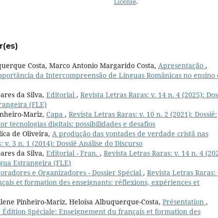
License
.
r(es)
uquerque Costa, Marco Antonio Margarido Costa,
Apresentação
,
a importância da Intercompreensão de Línguas Românicas no ensino
ares da Silva,
Editorial
,
Revista Letras Raras: v. 14 n. 4 (2025): Dos
rangeira (FLE)
inheiro-Mariz,
Capa
,
Revista Letras Raras: v. 10 n. 2 (2021): Dossiê:
 tecnologias digitais: possibilidades e desafios
ica de Oliveira,
A produção das vontades de verdade cristã nas
: v. 3 n. 1 (2014): Dossiê Análise do Discurso
ares da Silva,
Editorial - Fran.
,
Revista Letras Raras: v. 14 n. 4 (20
ngua Estrangeira (FLE)
oradores e Organizadores - Dossier Spécial
,
Revista Letras Raras: 
çais et formation des enseignants: réflexions, expériences et
ilene Pinheiro-Mariz, Heloísa Albuquerque-Costa,
Présentation
,
): Édition Spéciale: Enseignement du français et formation des