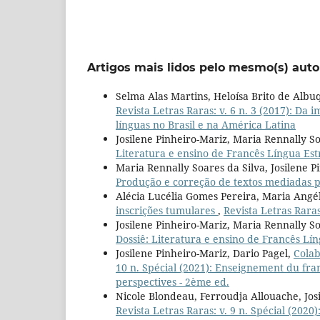
Artigos mais lidos pelo mesmo(s) auto
Selma Alas Martins, Heloísa Brito de Alb
Revista Letras Raras: v. 6 n. 3 (2017): D
línguas no Brasil e na América Latina
Josilene Pinheiro-Mariz, Maria Rennally So
Literatura e ensino de Francês Língua Est
Maria Rennally Soares da Silva, Josilene P
Produção e correção de textos mediadas por
Alécia Lucélia Gomes Pereira, Maria Angél
inscrições tumulares
,
Revista Letras Raras
Josilene Pinheiro-Mariz, Maria Rennally So
Dossiê: Literatura e ensino de Francês Lí
Josilene Pinheiro-Mariz, Dario Pagel,
Colab
10 n. Spécial (2021): Enseignement du fran
perspectives - 2ème ed.
Nicole Blondeau, Ferroudja Allouache, Jos
Revista Letras Raras: v. 9 n. Spécial (2020