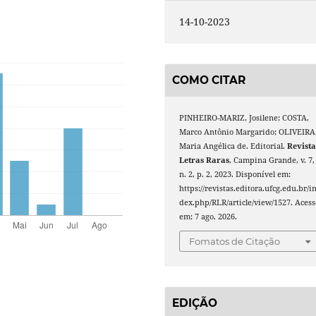
14-10-2023
COMO CITAR
PINHEIRO-MARIZ, Josilene; COSTA,
Marco Antônio Margarido; OLIVEIRA
Maria Angélica de. Editorial.
Revist
Letras Raras
, Campina Grande, v. 7,
n. 2, p. 2, 2023. Disponível em:
https://revistas.editora.ufcg.edu.br/i
dex.php/RLR/article/view/1527. Acess
em: 7 ago. 2026.
Fomatos de Citação
EDIÇÃO