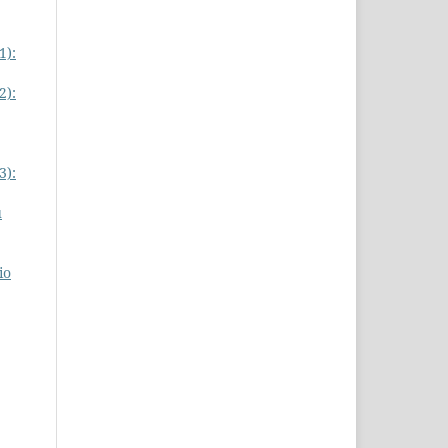
1):
2):
3):
u
io