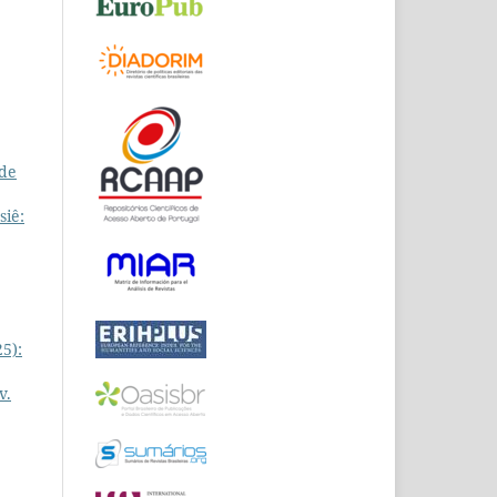
 de
siê:
25):
v.