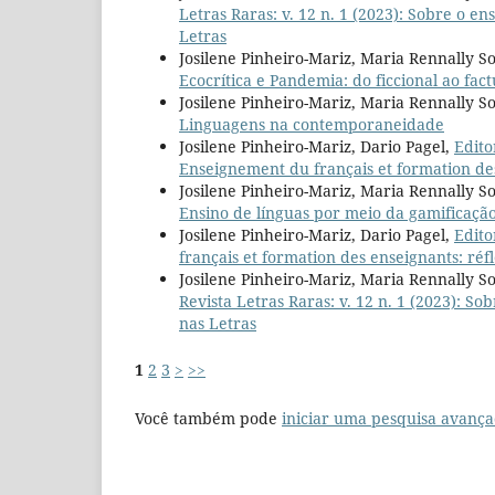
Letras Raras: v. 12 n. 1 (2023): Sobre o en
Letras
Josilene Pinheiro-Mariz, Maria Rennally So
Ecocrítica e Pandemia: do ficcional ao fact
Josilene Pinheiro-Mariz, Maria Rennally So
Linguagens na contemporaneidade
Josilene Pinheiro-Mariz, Dario Pagel,
Edito
Enseignement du français et formation des
Josilene Pinheiro-Mariz, Maria Rennally So
Ensino de línguas por meio da gamificação
Josilene Pinheiro-Mariz, Dario Pagel,
Edito
français et formation des enseignants: réf
Josilene Pinheiro-Mariz, Maria Rennally S
Revista Letras Raras: v. 12 n. 1 (2023): So
nas Letras
1
2
3
>
>>
Você também pode
iniciar uma pesquisa avança