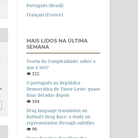
Português (Brasil)
Français (France)
MAIS LIDOS NA ÚLTIMA
SEMANA
,
Teoria da Complexidade: sobre o
a
que é isto?
122
O português na República
n
Democrática de Timor-Leste: quase
o
duas décadas depois
104
Drag language translation on
RuPaul’s Drag Race: a study on
representation through subtitles
90