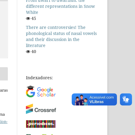
From dwarf to dwarfism: the
different representations in Snow
White
45
There are controversies! The
phonological status of nasal vowels
and their discussion in the
literature
40
Indexadores:
Raras
uma
ion-