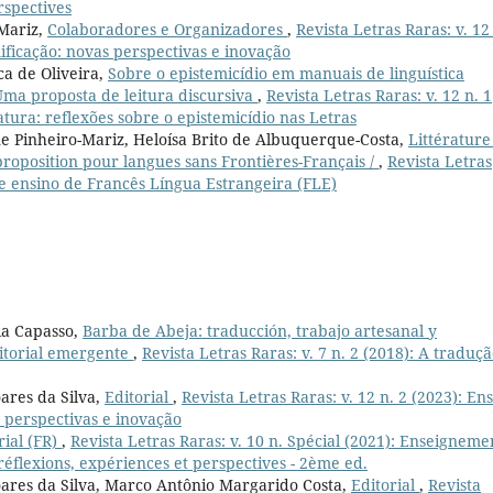
rspectives
-Mariz,
Colaboradores e Organizadores
,
Revista Letras Raras: v. 12
ificação: novas perspectivas e inovação
ca de Oliveira,
Sobre o epistemicídio em manuais de linguística
Uma proposta de leitura discursiva
,
Revista Letras Raras: v. 12 n. 1
atura: reflexões sobre o epistemicídio nas Letras
 Pinheiro-Mariz, Heloísa Brito de Albuquerque-Costa,
Littérature
proposition pour langues sans Frontières-Français /
,
Revista Letras
ra e ensino de Francês Língua Estrangeira (FLE)
ia Capasso,
Barba de Abeja: traducción, trabajo artesanal y
itorial emergente
,
Revista Letras Raras: v. 7 n. 2 (2018): A traduçã
ares da Silva,
Editorial
,
Revista Letras Raras: v. 12 n. 2 (2023): En
 perspectivas e inovação
rial (FR)
,
Revista Letras Raras: v. 10 n. Spécial (2021): Enseigneme
réflexions, expériences et perspectives - 2ème ed.
oares da Silva, Marco Antônio Margarido Costa,
Editorial
,
Revista