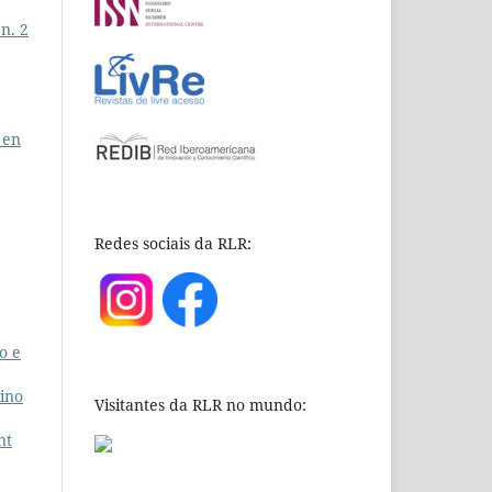
 n. 2
 en
Redes sociais da RLR:
o e
sino
Visitantes da RLR no mundo:
nt