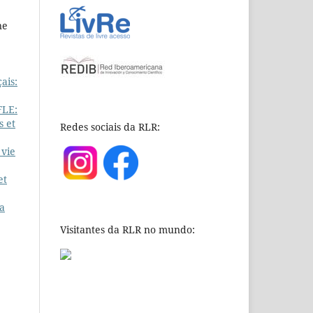
ne
ais:
FLE:
s et
Redes sociais da RLR:
 vie
et
la
Visitantes da RLR no mundo: