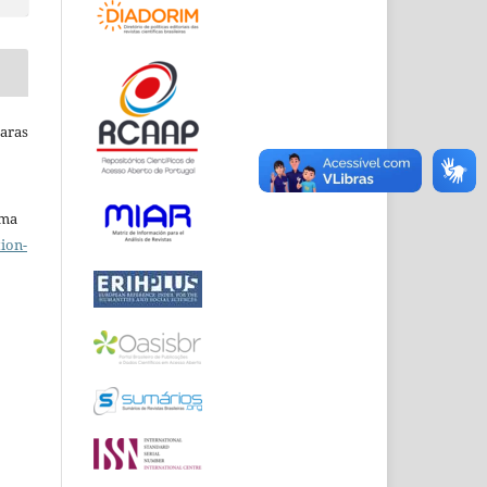
Raras
uma
ion-