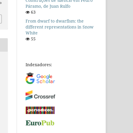
Construções de silêncio em Pedro
o
Páramo, de Juan Rulfo
63
From dwarf to dwarfism: the
different representations in Snow
White
55
n
Indexadores: