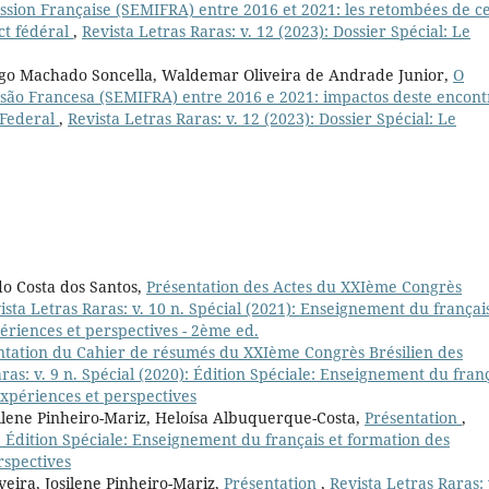
sion Française (SEMIFRA) entre 2016 et 2021: les retombées de ce
ct fédéral
,
Revista Letras Raras: v. 12 (2023): Dossier Spécial: Le
Bogo Machado Soncella, Waldemar Oliveira de Andrade Junior,
O
são Francesa (SEMIFRA) entre 2016 e 2021: impactos deste encont
 Federal
,
Revista Letras Raras: v. 12 (2023): Dossier Spécial: Le
do Costa dos Santos,
Présentation des Actes du XXIème Congrès
ista Letras Raras: v. 10 n. Spécial (2021): Enseignement du françai
ériences et perspectives - 2ème ed.
ntation du Cahier de résumés du XXIème Congrès Brésilien des
ras: v. 9 n. Spécial (2020): Édition Spéciale: Enseignement du fran
expériences et perspectives
ilene Pinheiro-Mariz, Heloísa Albuquerque-Costa,
Présentation
,
): Édition Spéciale: Enseignement du français et formation des
rspectives
eira, Josilene Pinheiro-Mariz,
Présentation
,
Revista Letras Raras: 