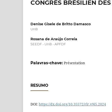
CONGRÈS BRÉSILIEN DES
Denise Gisele de Britto Damasco
UnB
Rosana de Araújo Correia
SEEDF - UnB - APFDF
Palavras-chave:
Présentation
RESUMO
DOI:
https://dx.doi.org/10.35572/rlr.v9i5.2024