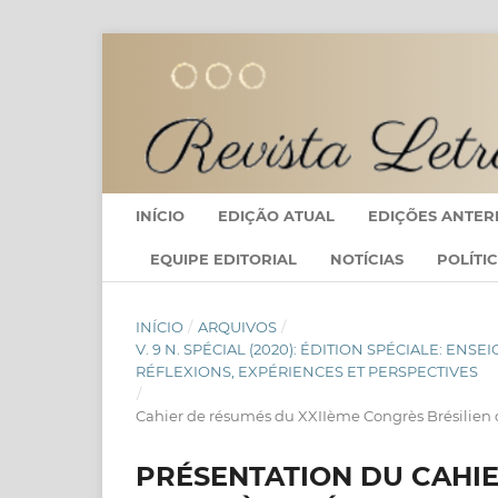
INÍCIO
EDIÇÃO ATUAL
EDIÇÕES ANTER
EQUIPE EDITORIAL
NOTÍCIAS
POLÍTI
INÍCIO
/
ARQUIVOS
/
V. 9 N. SPÉCIAL (2020): ÉDITION SPÉCIALE: E
RÉFLEXIONS, EXPÉRIENCES ET PERSPECTIVES
/
Cahier de résumés du XXIIème Congrès Brésilien d
PRÉSENTATION DU CAHIE