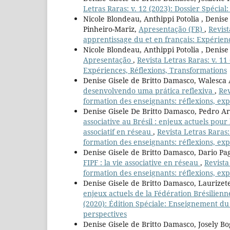
Letras Raras: v. 12 (2023): Dossier Spécia
Nicole Blondeau, Anthippi Potolia , Denise
Pinheiro-Mariz,
Apresentação (FR)
,
Revist
apprentissage du et en français: Expérien
Nicole Blondeau, Anthippi Potolia , Denise
Apresentação
,
Revista Letras Raras: v. 11
Expériences, Réflexions, Transformations
Denise Gisele de Britto Damasco, Walesca 
desenvolvendo uma prática reflexiva
,
Rev
formation des enseignants: réflexions, exp
Denise Gisele De Britto Damasco, Pedro A
associative au Brésil : enjeux actuels pour
associatif en réseau
,
Revista Letras Raras:
formation des enseignants: réflexions, exp
Denise Gisele de Britto Damasco, Dario Pa
FIPF : la vie associative en réseau
,
Revista
formation des enseignants: réflexions, exp
Denise Gisele de Britto Damasco, Laurizet
enjeux actuels de la Fédération Brésilien
(2020): Édition Spéciale: Enseignement du 
perspectives
Denise Gisele de Britto Damasco, Josely 