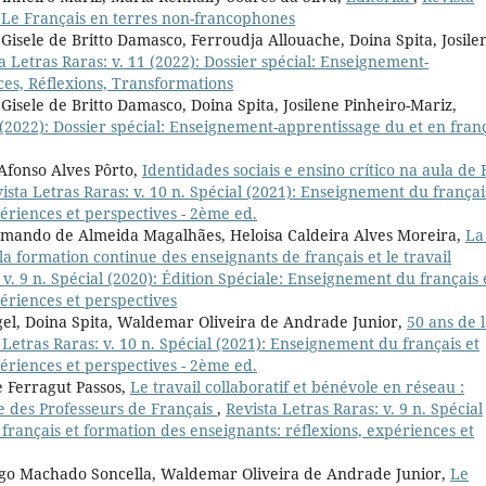
l: Le Français en terres non-francophones
 Gisele de Britto Damasco, Ferroudja Allouache, Doina Spita, Josile
a Letras Raras: v. 11 (2022): Dossier spécial: Enseignement-
ces, Réflexions, Transformations
 Gisele de Britto Damasco, Doina Spita, Josilene Pinheiro-Mariz,
 (2022): Dossier spécial: Enseignement-apprentissage du et en franç
Afonso Alves Pôrto,
Identidades sociais e ensino crítico na aula de 
ista Letras Raras: v. 10 n. Spécial (2021): Enseignement du françai
ériences et perspectives - 2ème ed.
rmando de Almeida Magalhães, Heloisa Caldeira Alves Moreira,
La
 la formation continue des enseignants de français et le travail
 v. 9 n. Spécial (2020): Édition Spéciale: Enseignement du français 
ériences et perspectives
gel, Doina Spita, Waldemar Oliveira de Andrade Junior,
50 ans de 
 Letras Raras: v. 10 n. Spécial (2021): Enseignement du français et
ériences et perspectives - 2ème ed.
e Ferragut Passos,
Le travail collaboratif et bénévole en réseau :
ne des Professeurs de Français
,
Revista Letras Raras: v. 9 n. Spécial
français et formation des enseignants: réflexions, expériences et
Bogo Machado Soncella, Waldemar Oliveira de Andrade Junior,
Le