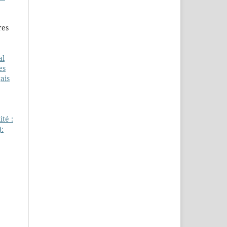
res
al
es
ais
ité :
):