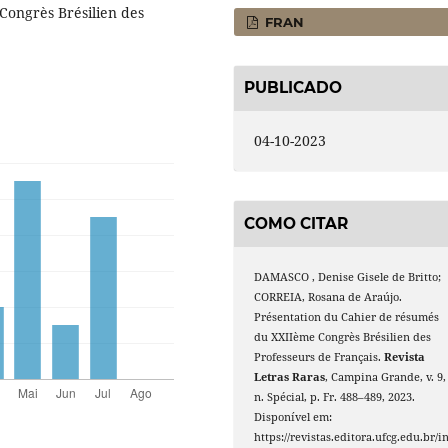
Congrès Brésilien des
FRAN
PUBLICADO
04-10-2023
COMO CITAR
DAMASCO , Denise Gisele de Britto;
CORREIA, Rosana de Araújo.
Présentation du Cahier de résumés
du XXIIème Congrès Brésilien des
Professeurs de Français.
Revista
Letras Raras
, Campina Grande, v. 9,
n. Spécial, p. Fr. 488–489, 2023.
Disponível em:
https://revistas.editora.ufcg.edu.br/i