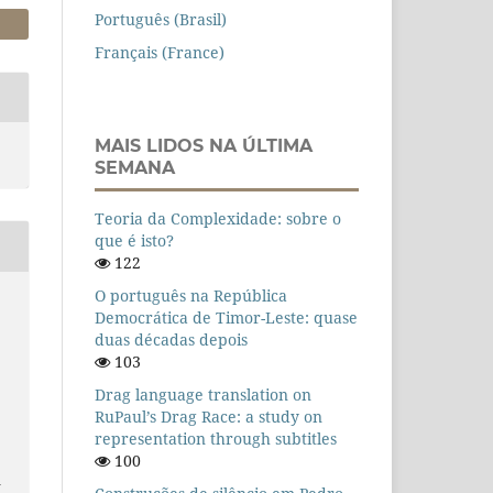
Português (Brasil)
Français (France)
MAIS LIDOS NA ÚLTIMA
SEMANA
Teoria da Complexidade: sobre o
que é isto?
122
O português na República
Democrática de Timor-Leste: quase
duas décadas depois
103
Drag language translation on
RuPaul’s Drag Race: a study on
representation through subtitles
100
n