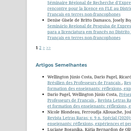
Séminaire Régional de Recherche d’Expres
rencontre pour la licence en FLE au Distri
Français en terres non-francophones
Denise Gisele de Britto Damasco, Josely 
Seminário Regional de Pesquisa de Expres
para a licenciatura em francês no Distrito
Français en terres non-francophones
1
2
>
>>
Artigos Semelhantes
Wellington Júnio Costa, Dario Pagel, Ricar
Brésilien des Professeurs de Français
,
Rev
formation des enseignants: réflexions, exp
Dario Pagel, Wellington Júnio Costa,
Prése
Professeurs de Français
,
Revista Letras Ra
et formation des enseignants: réflexions, 
Nicole Blondeau, Ferroudja Allouache, Jos
Revista Letras Raras: v. 9 n. Spécial (2020
enseignants: réflexions, expériences et pe
Luciane Boganika, Kátia Bernardon de Oliv