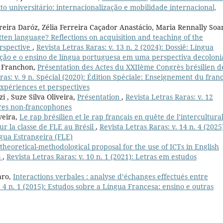
xto universitário: internacionalização e mobilidade internacional,
reira Daróz, Zélia Ferreira Caçador Anastácio, Maria Rennally Soa
ten language? Reflections on acquisition and teaching of the
erspective
,
Revista Letras Raras: v. 13 n. 2 (2024): Dossiê: Língua
sição e o ensino de língua portuguesa em uma perspectiva decoloni
e Franchon,
Présentation des Actes du XXIIème Congrès brésilien d
ras: v. 9 n. Spécial (2020): Édition Spéciale: Enseignement du franç
expériences et perspectives
i , Suze Silva Oliveira,
Présentation
,
Revista Letras Raras: v. 12
erres non-francophones
veira,
Le rap brésilien et le rap français en quête de l’intercultural
r la classe de FLE au Brésil
,
Revista Letras Raras: v. 14 n. 4 (2025
ngua Estrangeira (FLE)
theoretical-methodological proposal for the use of ICTs in English
s
,
Revista Letras Raras: v. 10 n. 1 (2021): Letras em estudos
aro,
Interactions verbales : analyse d’échanges effectués entre
. 4 n. 1 (2015): Estudos sobre a Língua Francesa: ensino e outras