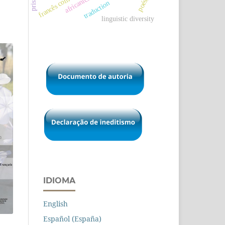
africanicídio
poésie
traduction
linguistic diversity
IDIOMA
English
Español (España)