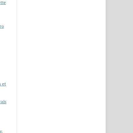
tte
ro
s et
çais
v.