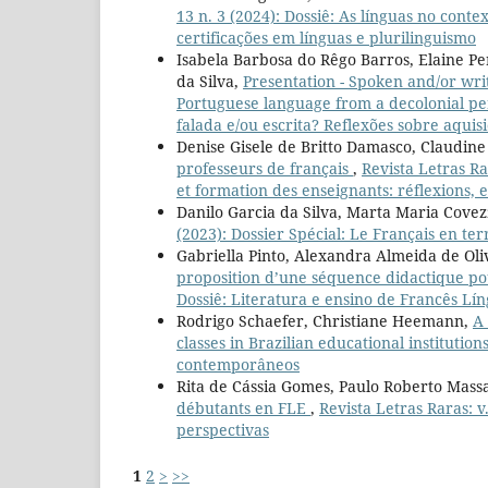
13 n. 3 (2024): Dossiê: As línguas no conte
certificações em línguas e plurilinguismo
Isabela Barbosa do Rêgo Barros, Elaine Pe
da Silva,
Presentation - Spoken and/or writ
Portuguese language from a decolonial p
falada e/ou escrita? Reflexões sobre aqui
Denise Gisele de Britto Damasco, Claudin
professeurs de français
,
Revista Letras Ra
et formation des enseignants: réflexions, 
Danilo Garcia da Silva, Marta Maria Covezz
(2023): Dossier Spécial: Le Français en t
Gabriella Pinto, Alexandra Almeida de Oli
proposition d’une séquence didactique pou
Dossiê: Literatura e ensino de Francês Lí
Rodrigo Schaefer, Christiane Heemann,
A 
classes in Brazilian educational institution
contemporâneos
Rita de Cássia Gomes, Paulo Roberto Mass
débutants en FLE
,
Revista Letras Raras: v
perspectivas
1
2
>
>>