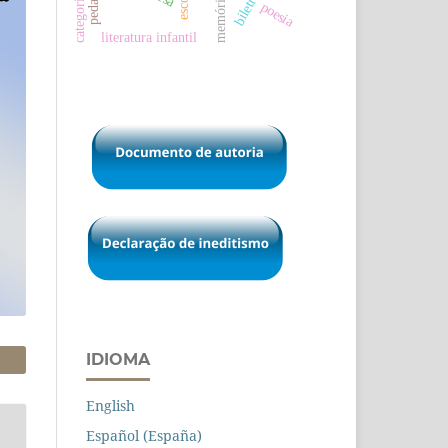
memória
poesia
literatura infantil
IDIOMA
English
Español (España)