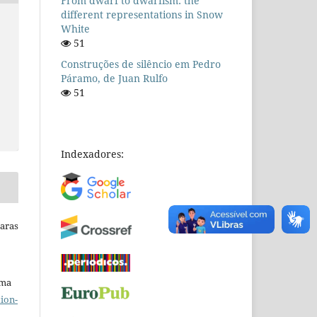
From dwarf to dwarfism: the
different representations in Snow
White
51
Construções de silêncio em Pedro
Páramo, de Juan Rulfo
51
Indexadores:
Raras
uma
ion-