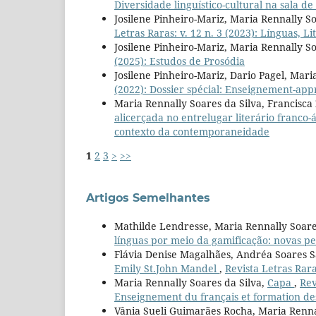
Diversidade linguístico-cultural na sala de
Josilene Pinheiro-Mariz, Maria Rennally S
Letras Raras: v. 12 n. 3 (2023): Línguas,
Josilene Pinheiro-Mariz, Maria Rennally So
(2025): Estudos de Prosódia
Josilene Pinheiro-Mariz, Dario Pagel, Mari
(2022): Dossier spécial: Enseignement-app
Maria Rennally Soares da Silva, Francisca
alicerçada no entrelugar literário franco
contexto da contemporaneidade
1
2
3
>
>>
Artigos Semelhantes
Mathilde Lendresse, Maria Rennally Soare
línguas por meio da gamificação: novas pe
Flávia Denise Magalhães, Andréa Soares 
Emily St.John Mandel
,
Revista Letras Rara
Maria Rennally Soares da Silva,
Capa
,
Rev
Enseignement du français et formation des
Vânia Sueli Guimarães Rocha, Maria Renna