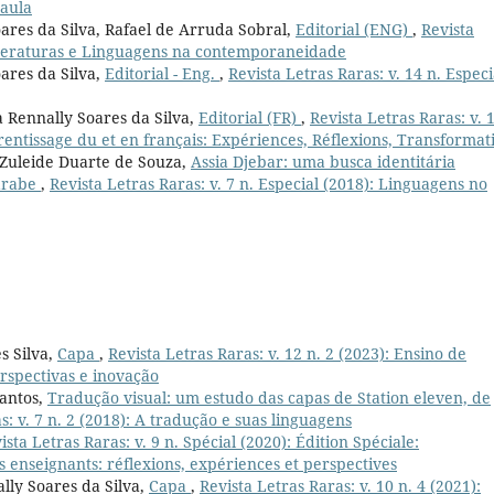
 aula
oares da Silva, Rafael de Arruda Sobral,
Editorial (ENG)
,
Revista
 Literaturas e Linguagens na contemporaneidade
ares da Silva,
Editorial - Eng.
,
Revista Letras Raras: v. 14 n. Especi
a Rennally Soares da Silva,
Editorial (FR)
,
Revista Letras Raras: v. 
rentissage du et en français: Expériences, Réflexions, Transformat
 Zuleide Duarte de Souza,
Assia Djebar: uma busca identitária
-árabe
,
Revista Letras Raras: v. 7 n. Especial (2018): Linguagens no
s Silva,
Capa
,
Revista Letras Raras: v. 12 n. 2 (2023): Ensino de
rspectivas e inovação
Santos,
Tradução visual: um estudo das capas de Station eleven, de
s: v. 7 n. 2 (2018): A tradução e suas linguagens
ista Letras Raras: v. 9 n. Spécial (2020): Édition Spéciale:
 enseignants: réflexions, expériences et perspectives
lly Soares da Silva,
Capa
,
Revista Letras Raras: v. 10 n. 4 (2021):