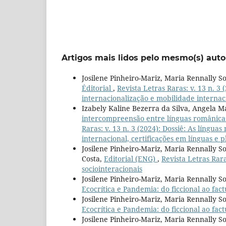
Artigos mais lidos pelo mesmo(s) auto
Josilene Pinheiro-Mariz, Maria Rennally S
Éditorial
,
Revista Letras Raras: v. 13 n. 3 
internacionalização e mobilidade internaci
Izabely Kaline Bezerra da Silva, Angela 
intercompreensão entre línguas românica
Raras: v. 13 n. 3 (2024): Dossiê: As língua
internacional, certificações em línguas e 
Josilene Pinheiro-Mariz, Maria Rennally S
Costa,
Editorial (ENG)
,
Revista Letras Rara
sociointeracionais
Josilene Pinheiro-Mariz, Maria Rennally So
Ecocrítica e Pandemia: do ficcional ao fact
Josilene Pinheiro-Mariz, Maria Rennally So
Ecocrítica e Pandemia: do ficcional ao fact
Josilene Pinheiro-Mariz, Maria Rennally So