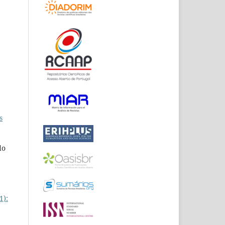
s
do
1):