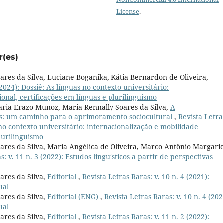
License
.
r(es)
oares da Silva, Luciane Boganika, Kátia Bernardon de Oliveira,
(2024): Dossiê: As línguas no contexto universitário:
onal, certificações em línguas e plurilinguismo
Maria Erazo Munoz, Maria Rennally Soares da Silva,
A
s: um caminho para o aprimoramento sociocultural
,
Revista Letra
s no contexto universitário: internacionalização e mobilidade
plurilinguismo
oares da Silva, Maria Angélica de Oliveira, Marco Antônio Margari
s: v. 11 n. 3 (2022): Estudos linguísticos a partir de perspectivas
ares da Silva,
Editorial
,
Revista Letras Raras: v. 10 n. 4 (2021):
ual
ares da Silva,
Editorial (ENG)
,
Revista Letras Raras: v. 10 n. 4 (202
ual
ares da Silva,
Editorial
,
Revista Letras Raras: v. 11 n. 2 (2022):