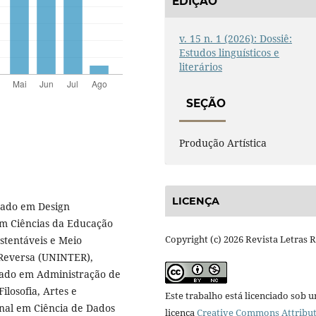
EDIÇÃO
v. 15 n. 1 (2026): Dossiê:
Estudos linguísticos e
literários
SEÇÃO
Produção Artística
LICENÇA
ado em Design
 em Ciências da Educação
Copyright (c) 2026 Revista Letras 
ustentáveis e Meio
 Reversa (UNINTER),
elado em Administração de
losofia, Artes e
Este trabalho está licenciado sob 
onal em Ciência de Dados
licença
Creative Commons Attribut