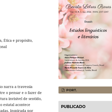
a, Ética e propósito,
onal
ão narra a travessia
PORT.
tre o pensar e o fazer de
ura invisível de sentido,
 estatal acontece
PUBLICADO
adas. Inspirada por