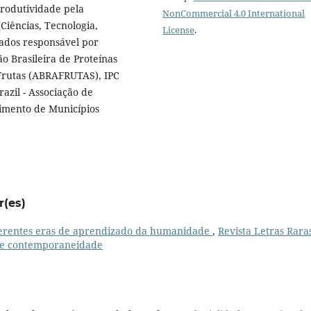
Produtividade pela
NonCommercial 4.0 International
Ciências, Tecnologia,
License
.
Dados responsável por
o Brasileira de Proteínas
 Frutas (ABRAFRUTAS), IPC
azil - Associação de
imento de Municípios
r(es)
ferentes eras de aprendizado da humanidade
,
Revista Letras Raras
as e contemporaneidade