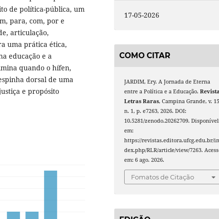
ito de política-pública, um
17-05-2026
em, para, com, por e
e, articulação,
a uma prática ética,
COMO CITAR
rna educação e a
ulmina quando o hífen,
 espinha dorsal de uma
JARDIM, Ery. A Jornada de Eterna
ustiça e propósito
entre a Política e a Educação.
Revist
Letras Raras
, Campina Grande, v. 15
n. 1, p. e7263, 2026. DOI:
10.5281/zenodo.20262709. Disponível
em:
https://revistas.editora.ufcg.edu.br/i
dex.php/RLR/article/view/7263. Acess
em: 6 ago. 2026.
Fomatos de Citação