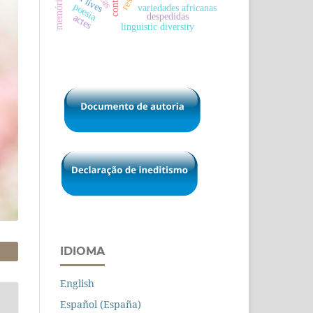
memória
conto
poesia
variedades africanas
despedidas
actes
linguistic diversity
IDIOMA
English
Español (España)