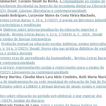
chuhmacher, Luciano Daudt da Rocha,
A colonialidade no ensino de
abordagem decolonial na inserção da tecnologia digital na Educaçã
2025): Dossiê: Línguas, literaturas e contemporaneidade
imundo Rodrigues, Lucyenne Matos da Costa Vieira-Machado,
evista Letras Raras: v. 10 n. 3 (2021): A poesia na literatura infanti
racterísticas e tendências
i,
Diálogos sobre internacionalização da educação superior e
Finardi
,
Revista Letras Raras: v. 13 n. 5 (2024): n. 5 - 2024 - Dossiê
o ensino de línguas estrangeiras
,
Produção textual na educação escolar indígena: ensino intercultu
: v. 14 n. 3 (2025): Dossiê: Novos elos nas práticas didáticas de ens
tica e prática docente
ferentes eras de aprendizado da humanidade
,
Revista Letras Raras
as e contemporaneidade
árvore: representações sociais e repercussões para o ensino de
 1 (2022): Linguagens na contemporaneidade
Cherp Martins, Cláudia Mara Lara Melo Coutinho, Ruth Maria Mari
a de implementação na rede municipal de educação de Juiz de For
: Estudos sobre a LIBRAS e demais línguas de sinais: ensino e outra
ítico sobre educação no período pré-eleitoral: o que esperar dos
2 (2019): Análise do discurso
 Marcelo Freitas de Luna,
Sobre o ensino da língua inglesa no