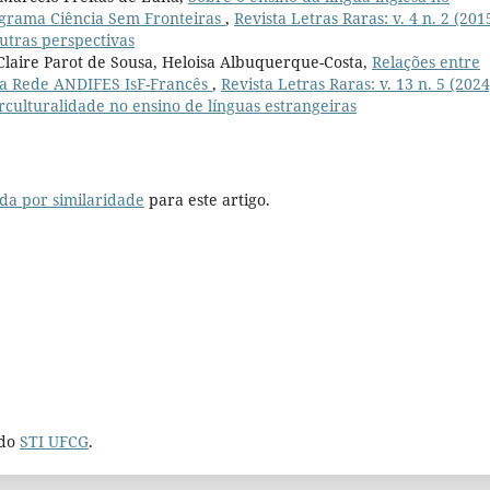
ograma Ciência Sem Fronteiras
,
Revista Letras Raras: v. 4 n. 2 (201
outras perspectivas
Claire Parot de Sousa, Heloisa Albuquerque-Costa,
Relações entre
 na Rede ANDIFES IsF-Francês
,
Revista Letras Raras: v. 13 n. 5 (2024
terculturalidade no ensino de línguas estrangeiras
da por similaridade
para este artigo.
 do
STI UFCG
.