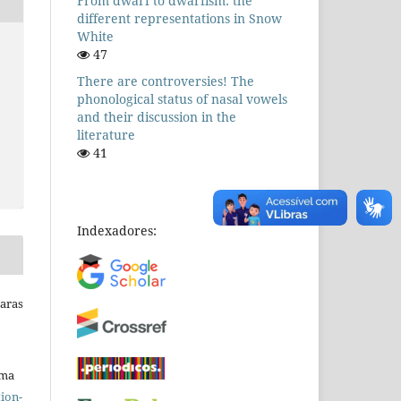
From dwarf to dwarfism: the
different representations in Snow
White
47
There are controversies! The
phonological status of nasal vowels
and their discussion in the
literature
41
Indexadores:
Raras
uma
ion-