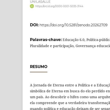
UNILASALLE
https://orcid.org/0000-0001-5035-3144
DOI:
https://doi.org/10.5281/zenodo.20262709
Palavras-chave:
Educação 6.0, Política-públic
Pluralidade e participação, Governança educaci
RESUMO
A Jornada de Eterna entre a Política e a Educaç
simbólica de Eterna em busca do elo perdido en
um país. Ao descobrir o hífen como uma arquitet
ela compreende que a verdadeira transformação
quando política e educação deixam de ser separ