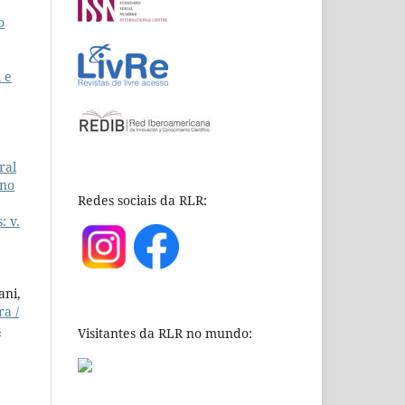
o
l e
ral
ino
Redes sociais da RLR:
: v.
ani,
a /
s
Visitantes da RLR no mundo: