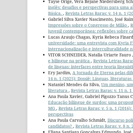
Tayse Orige, Vera Rejane Niedersberg S
inglês: desafios e perspectivas para uma 
Básica.
,
Revista Letras Raras: v. 14 n. 1 (
Gabriel Silva Xavier Nascimento, José Ra
Impressões sobre o Congresso de Milão
,
R
juvenil contemporânea: reflexões sobre ca
Lucas Araujo Chagas, Kyria Rebeca Finard
universidade: uma entrevista com Kyria 
internacionalização e interculturalidade n
VITOR SCHNEIDER, Natalia Uriarte Fauro 
e bilíngue na prática
,
Revista Letras Raras
de línguas: interfaces entre teoria linguís
Ery Jardim,
A Jornada de Eterna pelas di
14 n. 1 (2025): Dossiê: Línguas, literatur
Nataniel Mendes da Silva,
Um menino, uma 
literatura
,
Revista Letras Raras: v. 11 n.
Ana Paula Xavier, Gabriel Pigozzo Tanus 
Educação bilíngue de surdos: uma propost
MG
,
Revista Letras Raras: v. 5 n. 1 (2016)
perspectivas
Ana Paula Carvalho Schmidt,
Discurso pol
candidatos?
,
Revista Letras Raras: v. 8 n. 
Eliana Santiago Gonçalves Edmundo, José