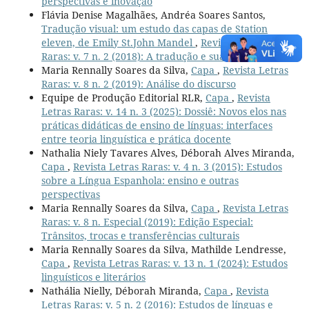
perspectivas e inovação
Flávia Denise Magalhães, Andréa Soares Santos,
Tradução visual: um estudo das capas de Station
eleven, de Emily St.John Mandel
,
Revista Letras
Raras: v. 7 n. 2 (2018): A tradução e suas linguagens
Maria Rennally Soares da Silva,
Capa
,
Revista Letras
Raras: v. 8 n. 2 (2019): Análise do discurso
Equipe de Produção Editorial RLR,
Capa
,
Revista
Letras Raras: v. 14 n. 3 (2025): Dossiê: Novos elos nas
práticas didáticas de ensino de línguas: interfaces
entre teoria linguística e prática docente
Nathalia Niely Tavares Alves, Déborah Alves Miranda,
Capa
,
Revista Letras Raras: v. 4 n. 3 (2015): Estudos
sobre a Língua Espanhola: ensino e outras
perspectivas
Maria Rennally Soares da Silva,
Capa
,
Revista Letras
Raras: v. 8 n. Especial (2019): Edição Especial:
Trânsitos, trocas e transferências culturais
Maria Rennally Soares da Silva, Mathilde Lendresse,
Capa
,
Revista Letras Raras: v. 13 n. 1 (2024): Estudos
linguísticos e literários
Nathália Nielly, Déborah Miranda,
Capa
,
Revista
Letras Raras: v. 5 n. 2 (2016): Estudos de línguas e