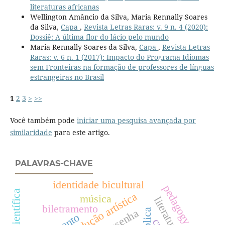
literaturas africanas
Wellington Amâncio da Silva, Maria Rennally Soares
da Silva,
Capa
,
Revista Letras Raras: v. 9 n. 4 (2020):
Dossiê: A última flor do lácio pelo mundo
Maria Rennally Soares da Silva,
Capa
,
Revista Letras
Raras: v. 6 n. 1 (2017): Impacto do Programa Idiomas
sem Fronteiras na formação de professores de línguas
estrangeiras no Brasil
1
2
3
>
>>
Você também pode
iniciar uma pesquisa avançada por
similaridade
para este artigo.
PALAVRAS-CHAVE
identidade bicultural
pedagogy
produção artística
música
biletramento
resenha