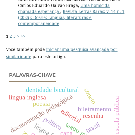
Carlos Eduardo Galvão Braga,
Uma homicida
chamada esperança
,
Revista Letras Raras: v. 14 n. 1
(2025): Dossiê: Línguas, literaturas e
contemporaneidade
1
2
3
>
>>
Você também pode
iniciar uma pesquisa avançada por
similaridade
para este artigo.
PALAVRAS-CHAVE
identidade bicultural
soneto
documentação pedagógica
língua inglesa
escola pública
poesia
biletramento
editorial
resenha
política
brasil
teatro musical
capa