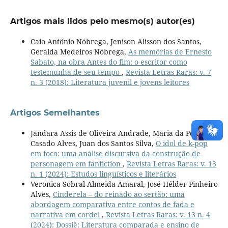
Artigos mais lidos pelo mesmo(s) autor(es)
Caio Antônio Nóbrega, Jenison Alisson dos Santos,
Geralda Medeiros Nóbrega,
As memórias de Ernesto
Sabato, na obra Antes do fim: o escritor como
testemunha de seu tempo
,
Revista Letras Raras: v. 7
n. 3 (2018): Literatura juvenil e jovens leitores
Artigos Semelhantes
Jandara Assis de Oliveira Andrade, Maria da Penha
Casado Alves, Juan dos Santos Silva,
O idol de k-pop
em foco: uma análise discursiva da construção de
personagem em fanfiction
,
Revista Letras Raras: v. 13
n. 1 (2024): Estudos linguísticos e literários
Veronica Sobral Almeida Amaral, José Hélder Pinheiro
Alves,
Cinderela – do reinado ao sertão: uma
abordagem comparativa entre contos de fada e
narrativa em cordel
,
Revista Letras Raras: v. 13 n. 4
(2024): Dossiê: Literatura comparada e ensino de