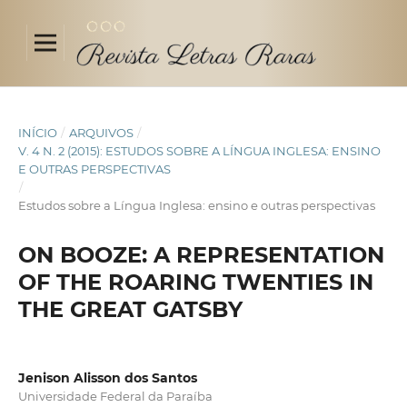
INÍCIO
/
ARQUIVOS
/
V. 4 N. 2 (2015): ESTUDOS SOBRE A LÍNGUA INGLESA: ENSINO
E OUTRAS PERSPECTIVAS
/
Estudos sobre a Língua Inglesa: ensino e outras perspectivas
ON BOOZE: A REPRESENTATION
OF THE ROARING TWENTIES IN
THE GREAT GATSBY
Jenison Alisson dos Santos
Universidade Federal da Paraíba