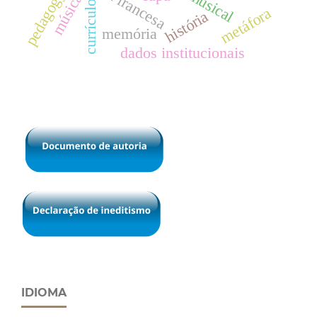
língua francesa
pedagogy
música
currículo
metáfora
história
memória
dados institucionais
IDIOMA