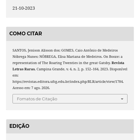
21-10-2023
COMO CITAR
SANTOS, Jenison Alisson dos; GOMES, Caio Antônio de Medeiros
Nóbrega Nunes; NÓBREGA, Elisa Mariana de Medeiros. On Booze: a
representation of The Roaring Twenties in the great Gatsby.
Revista
Letras Raras
, Campina Grande, v. 4, n. 2, p. 152–164, 2023. Disponível
em:
https://revistas.editora.ufcg.edu.br/index.php/RLR/article/view/1784.
Acesso em: 7 ago. 2026.
Fomatos de Citação
EDIÇÃO