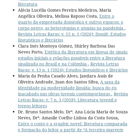
literatura
Alécia Lucélia Gomes Pereira Medeiros, Maria
Angélica Oliveira, Melissa Raposo Costa,
Entre o
quarto da empregada doméstica e outros espaços: o
corpo negro, as heterotopias e utopias na pandemia
,
Revista Letras Raras: v. 15 n. 1 (2026): Dossiê: Estudos
linguísticos e literários
Clara Inés Montoya Gómez, Shirley Barbosa Das
Neves Porto,
Estética da literatura em língua de sinais:
estudos iniciais e relações possíveis entre a literatura
sinalizada no Brasil e na Colômbia
,
Revista Letras
Raras: v. 13 n. 1 (2024): Estudos linguísticos e literários
Maria da Penha Casado Alves, Jandara Assis de
Oliveira Andrade, Juan dos Santos Silva,
A saga da
identidade na modernidade líquida: busca do eu
inacabado nas obras juvenis contemporâneas
,
Revista
Letras Raras: v. 7 n. 3 (2018): Literatura juvenil e
jovens leitores
Dr. Bruno Santos Melo, Drª. Ana Lúcia Maria de Souza
Neves, Drª. Amasile Coelho Lisboa da Costa Sousa,
Entre o conto e a graphic novel: literatura comparada
e formação do leitor a partir de “A terceira margem