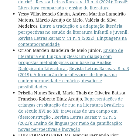
do rio”
,
Revista Letras Raras: v. 13 n. 4 (2024): Dossiê:
Literatura comparada e ensino de literatura
Yessy Villavicencio Simón, Andrea Martins Lameirão
Mateus, Márcio Araújo de Melo, Valéria da Silva
Medeiros,
Entre a tradução e a adaptação literária:
perspectivas no estudo da literatura infantil e juvenil
,
Revista Letras Raras: v. 11 n. 1 (2022): Linguagens na
contemporaneidade
Orison Marden Bandeira de Melo Júnior,
Ensino de
literatura em Língua Inglesa: um diálogo com
propostas metodológicas com base na Análise
Dialógica da Literatura
,
Revista Letras Raras: v. 8 n. 3
(2019): A formação de professores de línguas na
contemporaneidade: cenários, desafios e
possibilidades
Priscila Nunes Brazil, Maria Thais de Oliveira Batista,
Francisco Roberto Diniz Araújo,
Representações de
crianças em situação de rua na literatura brasileira
do século XVI ao XX: travessias de um campo em
(des)construção
,
Revista Letras Raras: v. 12 n. 2
(2023): Ensino de línguas por meio da gamificação:
novas perspectivas e inovação
LUIS EDUARDO FIORI, Ms. Marcus Fernando Fiori,