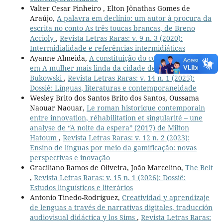
Valter Cesar Pinheiro , Elton Jônathas Gomes de
Araújo,
A palavra em declínio: um autor à procura da
escrita no conto As três toucas brancas, de Breno
Accioly
,
Revista Letras Raras: v. 9 n. 3 (2020):
Intermidialidade e referências intermidiáticas
Ayanne Almeida,
A constituição do corpo sem órgão
em A mulher mais linda da cidade de Charles
Bukowski
,
Revista Letras Raras: v. 14 n. 1 (2025):
Dossiê: Línguas, literaturas e contemporaneidade
Wesley Brito dos Santos Brito dos Santos, Oussama
Naouar Naouar,
Le roman historique contemporain
entre innovation, réhabilitation et singularité – une
analyse de “A noite da espera” (2017) de Milton
Hatoum
,
Revista Letras Raras: v. 12 n. 2 (2023):
Ensino de línguas por meio da gamificação: novas
perspectivas e inovação
Graciliano Ramos de Oliveira, João Marcelino,
The Belt
,
Revista Letras Raras: v. 15 n. 1 (2026): Dossiê:
Estudos linguísticos e literários
Antonio Tinedo-Rodríguez,
Creatividad y aprendizaje
de lenguas a través de narrativas digitales, traducción
audiovisual didáctica y los Sims
,
Revista Letras Raras: