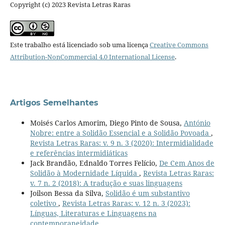
Copyright (c) 2023 Revista Letras Raras
Este trabalho está licenciado sob uma licença
Creative Commons
Attribution-NonCommercial 4.0 International License
.
Artigos Semelhantes
Moisés Carlos Amorim, Diego Pinto de Sousa,
António
Nobre: entre a Solidão Essencial e a Solidão Povoada
,
Revista Letras Raras: v. 9 n. 3 (2020): Intermidialidade
e referências intermidiáticas
Jack Brandão, Ednaldo Torres Felício,
De Cem Anos de
Solidão à Modernidade Líquida
,
Revista Letras Raras:
v. 7 n. 2 (2018): A tradução e suas linguagens
Joilson Bessa da Silva,
Solidão é um substantivo
coletivo
,
Revista Letras Raras: v. 12 n. 3 (2023):
Línguas, Literaturas e Linguagens na
contemporaneidade