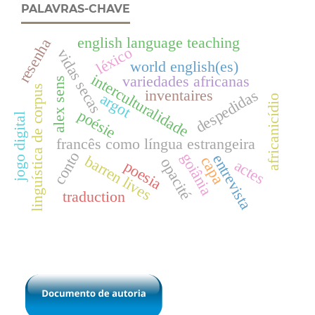
PALAVRAS-CHAVE
english language teaching
resenha
léxico
vidas secas
world english(es)
interculturalidade
variedades africanas
alex sens
linguística de corpus
inventaires
despedidas
argot
africanicídio
poésie
jogo digital
francês como língua estrangeira
conto
goiânia
entrevista
barren lives
capa
opacité
actes
poesia
traduction