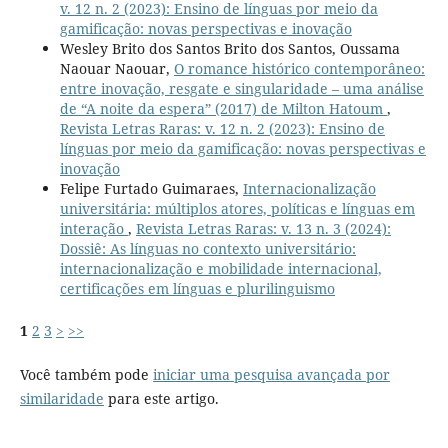
v. 12 n. 2 (2023): Ensino de línguas por meio da
gamificação: novas perspectivas e inovação
Wesley Brito dos Santos Brito dos Santos, Oussama
Naouar Naouar,
O romance histórico contemporâneo:
entre inovação, resgate e singularidade – uma análise
de “A noite da espera” (2017) de Milton Hatoum
,
Revista Letras Raras: v. 12 n. 2 (2023): Ensino de
línguas por meio da gamificação: novas perspectivas e
inovação
Felipe Furtado Guimaraes,
Internacionalização
universitária: múltiplos atores, políticas e línguas em
interação
,
Revista Letras Raras: v. 13 n. 3 (2024):
Dossiê: As línguas no contexto universitário:
internacionalização e mobilidade internacional,
certificações em línguas e plurilinguismo
1
2
3
>
>>
Você também pode
iniciar uma pesquisa avançada por
similaridade
para este artigo.