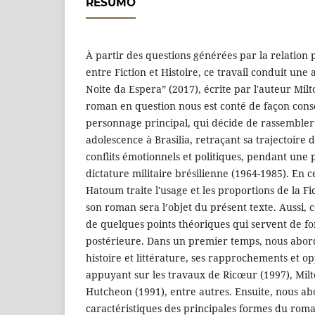
RESUMO
À partir des questions générées par la relation
entre Fiction et Histoire, ce travail conduit une
Noite da Espera” (2017), écrite par l'auteur Mil
roman en question nous est conté de façon consc
personnage principal, qui décide de rassembler 
adolescence à Brasilia, retraçant sa trajectoire 
conflits émotionnels et politiques, pendant une 
dictature militaire brésilienne (1964-1985). En c
Hatoum traite l'usage et les proportions de la Fic
son roman sera l’objet du présent texte. Aussi, 
de quelques points théoriques qui servent de f
postérieure. Dans un premier temps, nous abord
histoire et littérature, ses rapprochements et o
appuyant sur les travaux de Ricœur (1997), Milto
Hutcheon (1991), entre autres. Ensuite, nous ab
caractéristiques des principales formes du roma