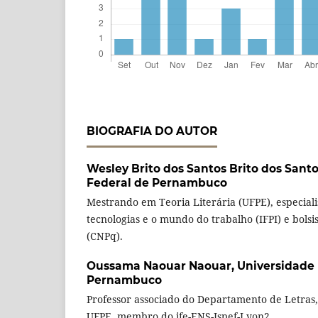
BIOGRAFIA DO AUTOR
Wesley Brito dos Santos Brito dos Sant
Federal de Pernambuco
Mestrando em Teoria Literária (UFPE), especia
tecnologias e o mundo do trabalho (IFPI) e bols
(CNPq).
Oussama Naouar Naouar,
Universidade 
Pernambuco
Professor associado do Departamento de Letras
UFPE, membro do ife-ENS-Ispef-Lyon2.