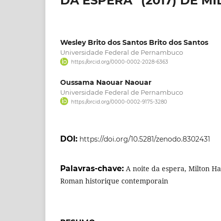
DA ESPERA” (2017) DE M
Wesley Brito dos Santos Brito dos Santos
Universidade Federal de Pernambuco
https://orcid.org/0000-0002-2028-6363
Oussama Naouar Naouar
Universidade Federal de Pernambuco
https://orcid.org/0000-0002-9175-3280
DOI:
https://doi.org/10.5281/zenodo.8302431
Palavras-chave:
A noite da espera, Milton Ha
Roman historique contemporain