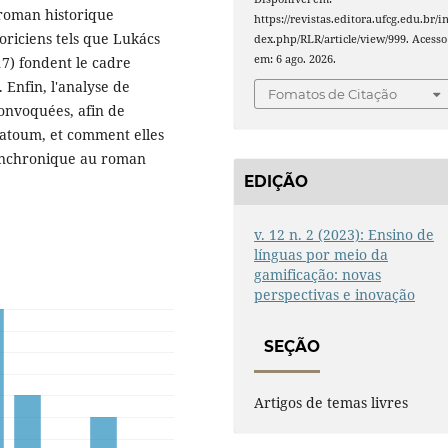
 roman historique
https://revistas.editora.ufcg.edu.br/i
oriciens tels que Lukács
dex.php/RLR/article/view/999. Acesso
em: 6 ago. 2026.
17) fondent le cadre
 Enfin, l'analyse de
Fomatos de Citação
convoquées, afin de
 Hatoum, et comment elles
synchronique au roman
EDIÇÃO
v. 12 n. 2 (2023): Ensino de
línguas por meio da
gamificação: novas
perspectivas e inovação
SEÇÃO
Artigos de temas livres