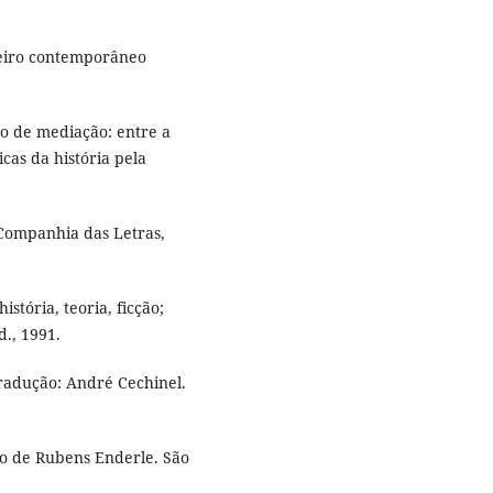
leiro contemporâneo
o de mediação: entre a
icas da história pela
 Companhia das Letras,
tória, teoria, ficção;
d., 1991.
adução: André Cechinel.
o de Rubens Enderle. São