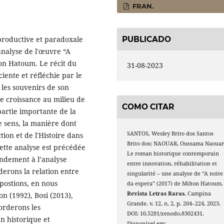
FRAN.
PUBLICADO
 productive et paradoxale
 analyse de l'œuvre “A
ton Hatoum. Le récit du
31-08-2023
iente et réfléchie par le
les souvenirs de son
de croissance au milieu de
COMO CITAR
partie importante de la
e sens, la manière dont
SANTOS, Wesley Brito dos Santos
tion et de l'Histoire dans
Brito dos; NAOUAR, Oussama Naouar
cette analyse est précédée
Le roman historique contemporain
ondement à l’analyse
entre innovation, réhabilitation et
erons la relation entre
singularité – une analyse de “A noite
ppostions, en nous
da espera” (2017) de Milton Hatoum.
Revista Letras Raras
, Campina
n (1992), Bosi (2013),
Grande, v. 12, n. 2, p. 204–224, 2023.
orderons les
DOI: 10.5281/zenodo.8302431.
n historique et
Disponível em: