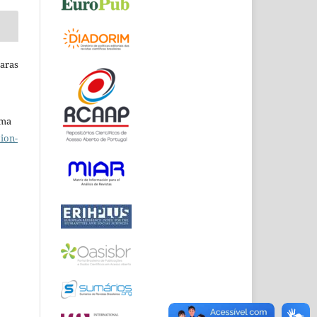
Raras
uma
ion-