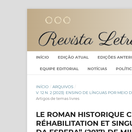
INÍCIO
EDIÇÃO ATUAL
EDIÇÕES ANTER
EQUIPE EDITORIAL
NOTÍCIAS
POLÍTI
INÍCIO
/
ARQUIVOS
/
V. 12 N. 2 (2023): ENSINO DE LÍNGUAS POR ME
Artigos de temas livres
LE ROMAN HISTORIQUE 
RÉHABILITATION ET SING