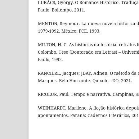
LUKÁCS, György. O Romance Histórico. Traduçã
Paulo: Boitempo, 2011.
MENTON, Seymour. La nueva novela histórica de
1979-1992. México: FCE, 1993.
MILTON, H. C. As histórias da história: retratos l
Colombo. Tese (Doutorado em Letras) – Univers
Paulo, 1992.
RANCIÈRE, Jacques; JDAY, Adnen. O método da 
Marques. Belo Horizonte: Quixote +DO, 2021.
RICOEUR, Paul. Tempo e narrativa. Campinas, SP
WEINHARDT, Marilene. A ficção histórica depois
apontamentos. Paraná: Cadernos Literários, 201