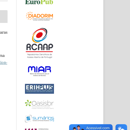
Raras
uma
ion-