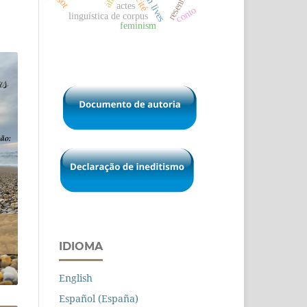
barren lives
resenha
actes
conto
linguística de corpus
feminism
IDIOMA
English
Español (España)