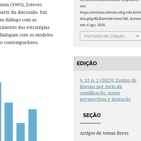
nton (1993), Esteves
em:
parte da discussão. Em
https://revistas.editora.ufcg.edu.br/i
dex.php/RLR/article/view/548. Acesso
em diálogo com as
em: 6 ago. 2026.
cimento das estratégias
s dialogam com os modelos
Fomatos de Citação
co contemporâneo.
EDIÇÃO
v. 12 n. 2 (2023): Ensino de
línguas por meio da
gamificação: novas
perspectivas e inovação
SEÇÃO
Artigos de temas livres