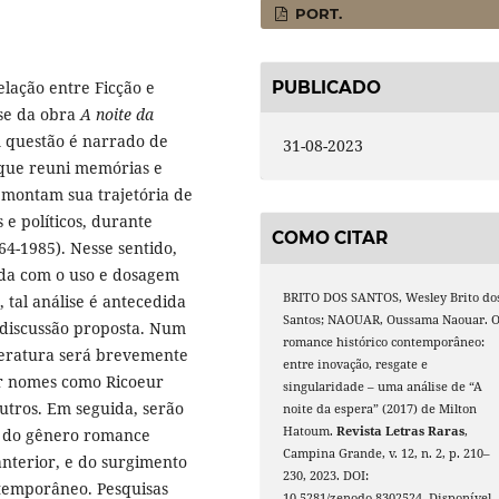
PORT.
PUBLICADO
elação entre Ficção e
ise da obra
A noite da
 questão é narrado de
31-08-2023
, que reuni memórias e
remontam sua trajetória de
e políticos, durante
COMO CITAR
964-1985). Nesse sentido,
lida com o uso e dosagem
BRITO DOS SANTOS, Wesley Brito do
 tal análise é antecedida
Santos; NAOUAR, Oussama Naouar. 
 discussão proposta. Num
romance histórico contemporâneo:
iteratura será brevemente
entre inovação, resgate e
or nomes como Ricoeur
singularidade – uma análise de “A
outros. Em seguida, serão
noite da espera” (2017) de Milton
Hatoum.
Revista Letras Raras
,
as do gênero romance
Campina Grande, v. 12, n. 2, p. 210–
anterior, e do surgimento
230, 2023. DOI:
temporâneo. Pesquisas
10.5281/zenodo.8302524. Disponível