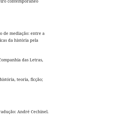
leiro contemporâneo
o de mediação: entre a
icas da história pela
 Companhia das Letras,
tória, teoria, ficção;
adução: André Cechinel.