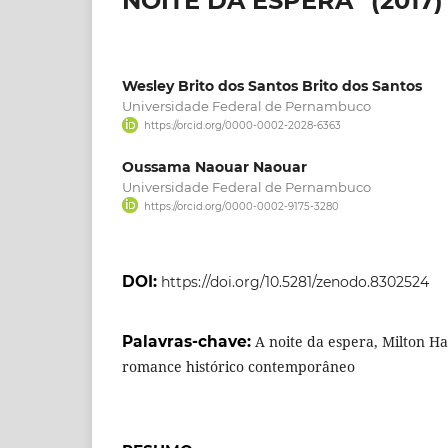
NOITE DA ESPERA” (2017
Wesley Brito dos Santos Brito dos Santos
Universidade Federal de Pernambuco
https://orcid.org/0000-0002-2028-6363
Oussama Naouar Naouar
Universidade Federal de Pernambuco
https://orcid.org/0000-0002-9175-3280
DOI:
https://doi.org/10.5281/zenodo.8302524
Palavras-chave:
A noite da espera, Milton Ha
romance histórico contemporâneo