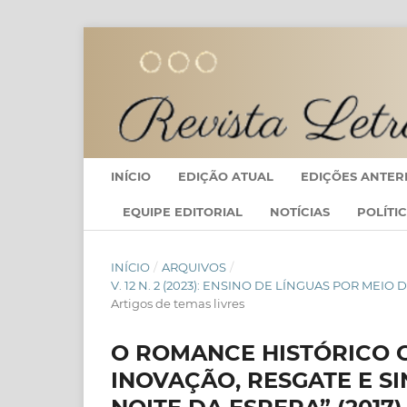
INÍCIO
EDIÇÃO ATUAL
EDIÇÕES ANTER
EQUIPE EDITORIAL
NOTÍCIAS
POLÍTI
INÍCIO
/
ARQUIVOS
/
V. 12 N. 2 (2023): ENSINO DE LÍNGUAS POR ME
Artigos de temas livres
O ROMANCE HISTÓRICO 
INOVAÇÃO, RESGATE E S