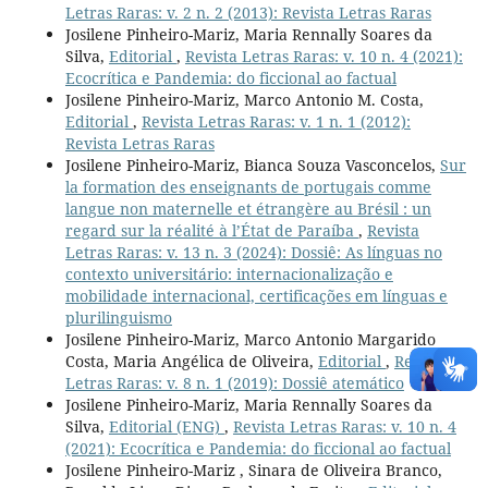
Letras Raras: v. 2 n. 2 (2013): Revista Letras Raras
Josilene Pinheiro-Mariz, Maria Rennally Soares da
Silva,
Editorial
,
Revista Letras Raras: v. 10 n. 4 (2021):
Ecocrítica e Pandemia: do ficcional ao factual
Josilene Pinheiro-Mariz, Marco Antonio M. Costa,
Editorial
,
Revista Letras Raras: v. 1 n. 1 (2012):
Revista Letras Raras
Josilene Pinheiro-Mariz, Bianca Souza Vasconcelos,
Sur
la formation des enseignants de portugais comme
langue non maternelle et étrangère au Brésil : un
regard sur la réalité à l’État de Paraíba
,
Revista
Letras Raras: v. 13 n. 3 (2024): Dossiê: As línguas no
contexto universitário: internacionalização e
mobilidade internacional, certificações em línguas e
plurilinguismo
Josilene Pinheiro-Mariz, Marco Antonio Margarido
Costa, Maria Angélica de Oliveira,
Editorial
,
Revista
Letras Raras: v. 8 n. 1 (2019): Dossiê atemático
Josilene Pinheiro-Mariz, Maria Rennally Soares da
Silva,
Editorial (ENG)
,
Revista Letras Raras: v. 10 n. 4
(2021): Ecocrítica e Pandemia: do ficcional ao factual
Josilene Pinheiro-Mariz , Sinara de Oliveira Branco,