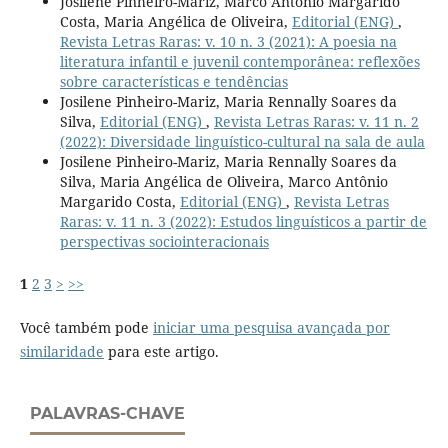
Josilene Pinheiro-Mariz, Marco Antônio Margarido
Costa, Maria Angélica de Oliveira,
Editorial (ENG)
,
Revista Letras Raras: v. 10 n. 3 (2021): A poesia na
literatura infantil e juvenil contemporânea: reflexões
sobre características e tendências
Josilene Pinheiro-Mariz, Maria Rennally Soares da
Silva,
Editorial (ENG)
,
Revista Letras Raras: v. 11 n. 2
(2022): Diversidade linguístico-cultural na sala de aula
Josilene Pinheiro-Mariz, Maria Rennally Soares da
Silva, Maria Angélica de Oliveira, Marco Antônio
Margarido Costa,
Editorial (ENG)
,
Revista Letras
Raras: v. 11 n. 3 (2022): Estudos linguísticos a partir de
perspectivas sociointeracionais
1
2
3
>
>>
Você também pode
iniciar uma pesquisa avançada por
similaridade
para este artigo.
PALAVRAS-CHAVE