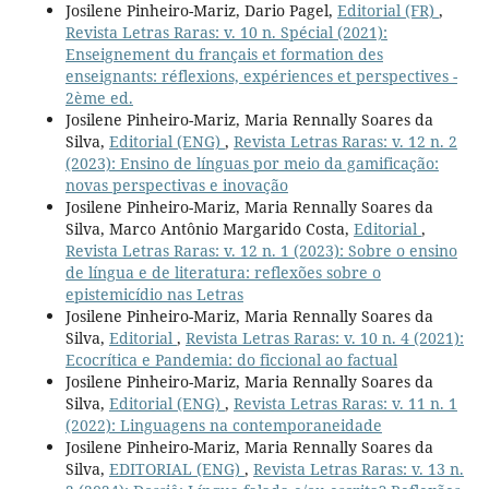
Josilene Pinheiro-Mariz, Dario Pagel,
Editorial (FR)
,
Revista Letras Raras: v. 10 n. Spécial (2021):
Enseignement du français et formation des
enseignants: réflexions, expériences et perspectives -
2ème ed.
Josilene Pinheiro-Mariz, Maria Rennally Soares da
Silva,
Editorial (ENG)
,
Revista Letras Raras: v. 12 n. 2
(2023): Ensino de línguas por meio da gamificação:
novas perspectivas e inovação
Josilene Pinheiro-Mariz, Maria Rennally Soares da
Silva, Marco Antônio Margarido Costa,
Editorial
,
Revista Letras Raras: v. 12 n. 1 (2023): Sobre o ensino
de língua e de literatura: reflexões sobre o
epistemicídio nas Letras
Josilene Pinheiro-Mariz, Maria Rennally Soares da
Silva,
Editorial
,
Revista Letras Raras: v. 10 n. 4 (2021):
Ecocrítica e Pandemia: do ficcional ao factual
Josilene Pinheiro-Mariz, Maria Rennally Soares da
Silva,
Editorial (ENG)
,
Revista Letras Raras: v. 11 n. 1
(2022): Linguagens na contemporaneidade
Josilene Pinheiro-Mariz, Maria Rennally Soares da
Silva,
EDITORIAL (ENG)
,
Revista Letras Raras: v. 13 n.