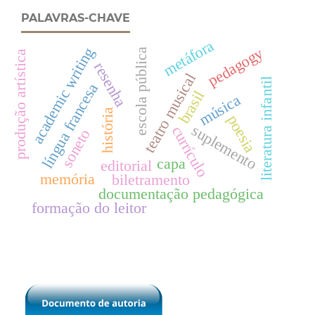
PALAVRAS-CHAVE
metáfora
pedagogy
academic writing
escola pública
produção artística
resenha
teatro musical
literatura infantil
língua francesa
brasil
música
história
poesia
suplemento
currículo
soneto
capa
editorial
memória
biletramento
documentação pedagógica
formação do leitor