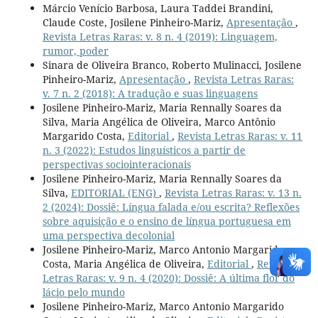
Márcio Venício Barbosa, Laura Taddei Brandini,
Claude Coste, Josilene Pinheiro-Mariz,
Apresentação
,
Revista Letras Raras: v. 8 n. 4 (2019): Linguagem,
rumor, poder
Sinara de Oliveira Branco, Roberto Mulinacci, Josilene
Pinheiro-Mariz,
Apresentação
,
Revista Letras Raras:
v. 7 n. 2 (2018): A tradução e suas linguagens
Josilene Pinheiro-Mariz, Maria Rennally Soares da
Silva, Maria Angélica de Oliveira, Marco Antônio
Margarido Costa,
Editorial
,
Revista Letras Raras: v. 11
n. 3 (2022): Estudos linguísticos a partir de
perspectivas sociointeracionais
Josilene Pinheiro-Mariz, Maria Rennally Soares da
Silva,
EDITORIAL (ENG)
,
Revista Letras Raras: v. 13 n.
2 (2024): Dossiê: Língua falada e/ou escrita? Reflexões
sobre aquisição e o ensino de língua portuguesa em
uma perspectiva decolonial
Josilene Pinheiro-Mariz, Marco Antonio Margarido
Costa, Maria Angélica de Oliveira,
Editorial
,
Revista
Letras Raras: v. 9 n. 4 (2020): Dossiê: A última flor do
lácio pelo mundo
Josilene Pinheiro-Mariz, Marco Antonio Margarido