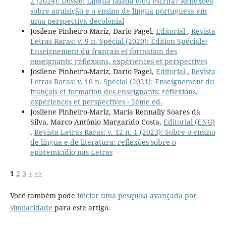
2 (2024): Dossiê: Língua falada e/ou escrita? Reflexões
sobre aquisição e o ensino de língua portuguesa em
uma perspectiva decolonial
Josilene Pinheiro-Mariz, Dario Pagel,
Editorial
,
Revista
Letras Raras: v. 9 n. Spécial (2020): Édition Spéciale:
Enseignement du français et formation des
enseignants: réflexions, expériences et perspectives
Josilene Pinheiro-Mariz, Dario Pagel,
Editorial
,
Revista
Letras Raras: v. 10 n. Spécial (2021): Enseignement du
français et formation des enseignants: réflexions,
expériences et perspectives - 2ème ed.
Josilene Pinheiro-Mariz, Maria Rennally Soares da
Silva, Marco Antônio Margarido Costa,
Editorial (ENG)
,
Revista Letras Raras: v. 12 n. 1 (2023): Sobre o ensino
de língua e de literatura: reflexões sobre o
epistemicídio nas Letras
1
2
3
>
>>
Você também pode
iniciar uma pesquisa avançada por
similaridade
para este artigo.