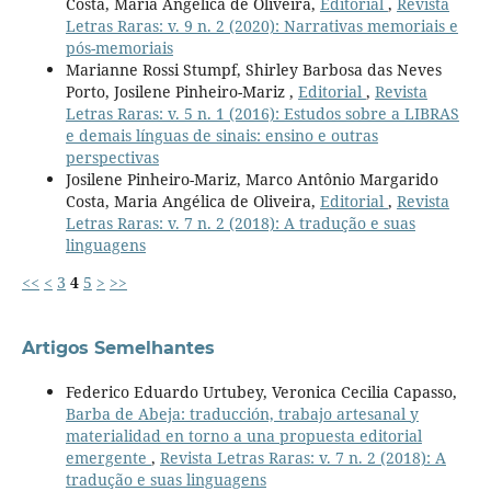
Costa, Maria Angélica de Oliveira,
Editorial
,
Revista
Letras Raras: v. 9 n. 2 (2020): Narrativas memoriais e
pós-memoriais
Marianne Rossi Stumpf, Shirley Barbosa das Neves
Porto, Josilene Pinheiro-Mariz ,
Editorial
,
Revista
Letras Raras: v. 5 n. 1 (2016): Estudos sobre a LIBRAS
e demais línguas de sinais: ensino e outras
perspectivas
Josilene Pinheiro-Mariz, Marco Antônio Margarido
Costa, Maria Angélica de Oliveira,
Editorial
,
Revista
Letras Raras: v. 7 n. 2 (2018): A tradução e suas
linguagens
<<
<
3
4
5
>
>>
Artigos Semelhantes
Federico Eduardo Urtubey, Veronica Cecilia Capasso,
Barba de Abeja: traducción, trabajo artesanal y
materialidad en torno a una propuesta editorial
emergente
,
Revista Letras Raras: v. 7 n. 2 (2018): A
tradução e suas linguagens