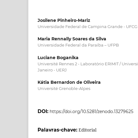
Josilene Pinheiro-Mariz
Universidade Federal de Campina Grande - UFCG
Maria Rennally Soares da Silva
Universidade Federal da Paraíba – UFPB
Luciane Boganika
Université Rennes 2 - Laboratório ERIMIT / Univer
Janeiro - UERJ
Kátia Bernardon de Oliveira
Université Grenoble-Alpes
DOI:
https://doi.org/10.5281/zenodo.13279625
Palavras-chave:
Editorial