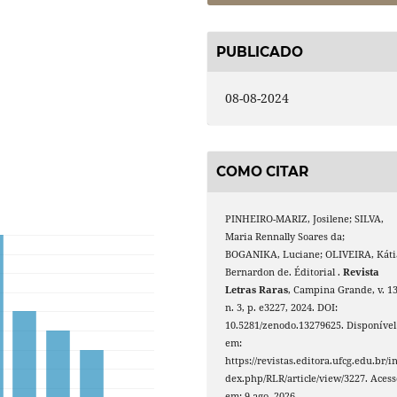
PUBLICADO
08-08-2024
COMO CITAR
PINHEIRO-MARIZ, Josilene; SILVA,
Maria Rennally Soares da;
BOGANIKA, Luciane; OLIVEIRA, Káti
Bernardon de. Éditorial .
Revista
Letras Raras
, Campina Grande, v. 13
n. 3, p. e3227, 2024. DOI:
10.5281/zenodo.13279625. Disponível
em:
https://revistas.editora.ufcg.edu.br/i
dex.php/RLR/article/view/3227. Acess
em: 9 ago. 2026.