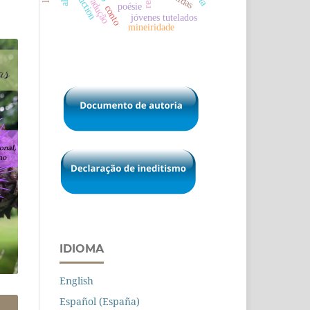
traduction
poésie
conto
jóvenes tutelados
mineiridade
IDIOMA
English
Español (España)