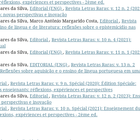
réflexions, expériences et perspectives - 2ème ed.
ares da Silva,
Editorial (ENG)
,
Revista Letras Raras: v. 12 n. 2 (202
: novas perspectivas e inovação
oares da Silva, Marco Antônio Margarido Costa,
Editorial
,
Revista
sino de língua e de literatura: reflexões sobre o epistemicídio nas
ares da Silva,
Editorial
,
Revista Letras Raras: v. 10 n. 4 (2021):
ual
ares da Silva,
Editorial (ENG)
,
Revista Letras Raras: v. 11 n. 1 (202
ares da Silva,
EDITORIAL (ENG)
,
Revista Letras Raras: v. 13 n. 2
a? Reflexões sobre aquisição e o ensino de língua portuguesa em um
rial
,
Revista Letras Raras: v. 9 n. Spécial (2020): Édition Spéciale:
 enseignants: réflexions, expériences et perspectives
ares da Silva,
Editorial
,
Revista Letras Raras: v. 12 n. 2 (2023): En
 perspectivas e inovação
rial
,
Revista Letras Raras: v. 10 n. Spécial (2021): Enseignement d
lexions, expériences et perspectives - 2ème ed.