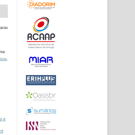
Raras
uma
ion-
o e
nt