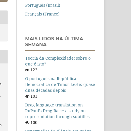
Português (Brasil)
Français (France)
MAIS LIDOS NA ÚLTIMA
SEMANA
Teoria da Complexidade: sobre o
que é isto?
122
O português na República
Democrática de Timor-Leste: quase
a
duas décadas depois
103
,
Drag language translation on
RuPaul’s Drag Race: a study on
representation through subtitles
n
100
o