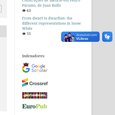
Construções de silêncio em Pedro
Páramo, de Juan Rulfo
63
From dwarf to dwarfism: the
different representations in Snow
White
55
Indexadores: