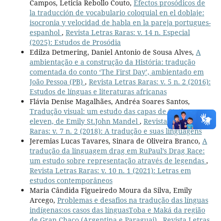
Campos, Leticia Rebollo Couto,
Efectos prosódicos de
la traducción de vocabulario coloquial en el doblaje:
isocronia y velocidad de habla en la pareja portugues-
espanhol
,
Revista Letras Raras: v. 14 n. Especial
(2025): Estudos de Prosódia
Edilza Detmering, Daniel Antonio de Sousa Alves,
A
ambientação e a construção da História: tradução
comentada do conto ‘The First Day’, ambientado em
João Pessoa (PB)
,
Revista Letras Raras: v. 5 n. 2 (2016):
Estudos de línguas e literaturas africanas
Flávia Denise Magalhães, Andréa Soares Santos,
Tradução visual: um estudo das capas de Station
eleven, de Emily St.John Mandel
,
Revista Letras
Raras: v. 7 n. 2 (2018): A tradução e suas linguagens
Jeremias Lucas Tavares, Sinara de Oliveira Branco,
A
tradução da linguagem drag em RuPaul’s Drag Race:
um estudo sobre representação através de legendas
,
Revista Letras Raras: v. 10 n. 1 (2021): Letras em
estudos contemporâneos
Maria Cândida Figueiredo Moura da Silva, Emily
Arcego,
Problemas e desafios na tradução das línguas
indígenas:os casos das línguasToba e Maká da região
de Gran Chaco (Argentina e Paraguai)
,
Revista Letras