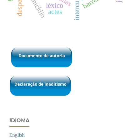
africanicídio
despedidas
léxico
actes
IDIOMA
English