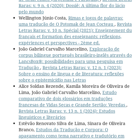
Raras: v. 9 n. 4 (2020): Dossiê: A última flor do lácio
pelo mundo
Wellington Júnio Costa,
Rimas e jogos de palavras:
uma tradução de O Potomak de Jean Cocteau
,
Revista
Letras Raras: v. 10 n. Spécial (2021): Enseignement du
français et formation des enseignants: réflexions,
expériences et perspectives - 2ème ed.
João Gabriel Carvalho Marcelino,
Exploração de
corpus bilíngue português brasileiro-inglês através do
LancsBox®: possibilidades para uma pesquisa em
Tradução
,
Revista Letras Raras: v. 12 n. 1 (2023):
Sobre o ensino de língua e de literatura: reflexões
sobre o epistemicídio nas Letras
Alice Soldan Rezende, Kamila Moreira de Oliveira de
Lima, João Gabriel Carvalho Marcelino,
Estudo
comparativo de dois glossários em traduções
francesas de Vidas Secas e Grande Sertão: Veredas
,
Revista Letras Raras: v. 13 n. 1 (2024): Estudos
linguísticos e literários
Estêvão Renovato Silva de Lima, Sinara de Oliveira
Branco,
Estudos da Tradução e Corpora: O
apagamento como tema narrativo e tradutório em