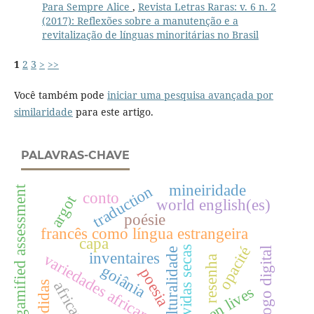
Para Sempre Alice
,
Revista Letras Raras: v. 6 n. 2
(2017): Reflexões sobre a manutenção e a
revitalização de línguas minoritárias no Brasil
1
2
3
>
>>
Você também pode
iniciar uma pesquisa avançada por
similaridade
para este artigo.
PALAVRAS-CHAVE
mineiridade
traduction
gamified assessment
conto
argot
world english(es)
poésie
francês como língua estrangeira
capa
vidas secas
opacité
jogo digital
interculturalidade
inventaires
variedades africanas
resenha
goiânia
poesia
barren lives