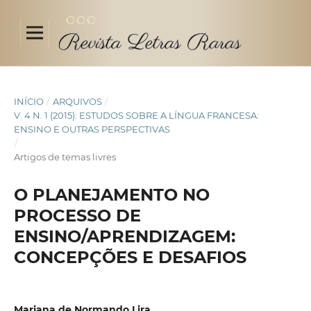
INÍCIO
/
ARQUIVOS
/
V. 4 N. 1 (2015): ESTUDOS SOBRE A LÍNGUA FRANCESA:
ENSINO E OUTRAS PERSPECTIVAS
/
Artigos de temas livres
O PLANEJAMENTO NO
PROCESSO DE
ENSINO/APRENDIZAGEM:
CONCEPÇÕES E DESAFIOS
Mariana de Normando Lira