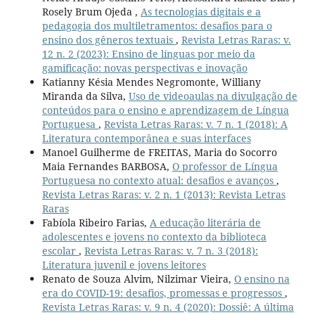
Rosely Brum Ojeda ,
As tecnologias digitais e a
pedagogia dos multiletramentos: desafios para o
ensino dos gêneros textuais
,
Revista Letras Raras: v.
12 n. 2 (2023): Ensino de línguas por meio da
gamificação: novas perspectivas e inovação
Katianny Késia Mendes Negromonte, Williany
Miranda da Silva,
Uso de videoaulas na divulgação de
conteúdos para o ensino e aprendizagem de Língua
Portuguesa
,
Revista Letras Raras: v. 7 n. 1 (2018): A
Literatura contemporânea e suas interfaces
Manoel Guilherme de FREITAS, Maria do Socorro
Maia Fernandes BARBOSA,
O professor de Língua
Portuguesa no contexto atual: desafios e avanços
,
Revista Letras Raras: v. 2 n. 1 (2013): Revista Letras
Raras
Fabíola Ribeiro Farias,
A educação literária de
adolescentes e jovens no contexto da biblioteca
escolar
,
Revista Letras Raras: v. 7 n. 3 (2018):
Literatura juvenil e jovens leitores
Renato de Souza Alvim, Nilzimar Vieira,
O ensino na
era do COVID-19: desafios, promessas e progressos
,
Revista Letras Raras: v. 9 n. 4 (2020): Dossiê: A última