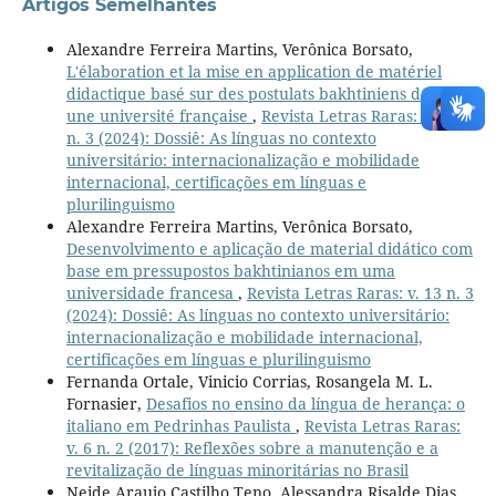
Artigos Semelhantes
Alexandre Ferreira Martins, Verônica Borsato,
L'élaboration et la mise en application de matériel
didactique basé sur des postulats bakhtiniens dans
une université française
,
Revista Letras Raras: v. 13
n. 3 (2024): Dossiê: As línguas no contexto
universitário: internacionalização e mobilidade
internacional, certificações em línguas e
plurilinguismo
Alexandre Ferreira Martins, Verônica Borsato,
Desenvolvimento e aplicação de material didático com
base em pressupostos bakhtinianos em uma
universidade francesa
,
Revista Letras Raras: v. 13 n. 3
(2024): Dossiê: As línguas no contexto universitário:
internacionalização e mobilidade internacional,
certificações em línguas e plurilinguismo
Fernanda Ortale, Vinicio Corrias, Rosangela M. L.
Fornasier,
Desafios no ensino da língua de herança: o
italiano em Pedrinhas Paulista
,
Revista Letras Raras:
v. 6 n. 2 (2017): Reflexões sobre a manutenção e a
revitalização de línguas minoritárias no Brasil
Neide Araujo Castilho Teno, Alessandra Risalde Dias ,