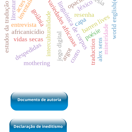
inventaires
world english(es)
opacité
literatura
variedades africanas
léxico
actes
linguística de corpus
estudos da tradução
goiânia
interculturalidade
resenha
barren lives
capa
entrevista
mineiridade
poésie
africanicídio
jogo digital
vidas secas
alex sens
traduction
despedidas
argot
conto
mothering