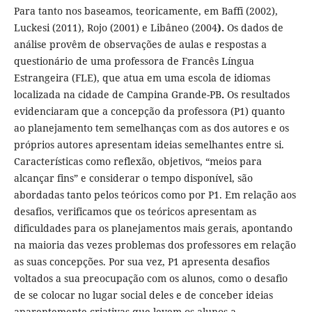
Para tanto nos baseamos, teoricamente, em Baffi (2002),
Luckesi (2011), Rojo (2001) e Libâneo (2004
).
Os dados de
análise provêm de observações de aulas e respostas a
questionário de uma professora de Francês Língua
Estrangeira (FLE), que atua em uma escola de idiomas
localizada na cidade de Campina Grande-PB
.
Os resultados
evidenciaram que a concepção da professora (P1) quanto
ao planejamento tem semelhanças com as dos autores e os
próprios autores apresentam ideias semelhantes entre si.
Características como reflexão, objetivos, “meios para
alcançar fins” e considerar o tempo disponível, são
abordadas tanto pelos teóricos como por P1. Em relação aos
desafios, verificamos que os teóricos apresentam as
dificuldades para os planejamentos mais gerais, apontando
na maioria das vezes problemas dos professores em relação
as suas concepções. Por sua vez, P1 apresenta desafios
voltados a sua preocupação com os alunos, como o desafio
de se colocar no lugar social deles e de conceber ideias
aparentemente criativas que levem os alunos a