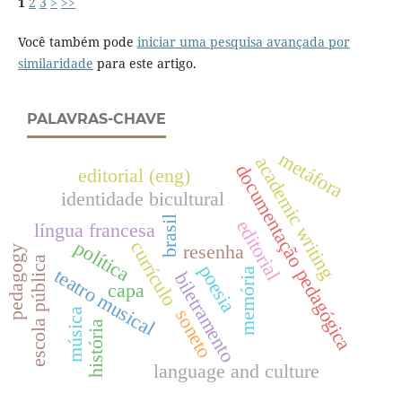
1
2
3
>
>>
Você também pode
iniciar uma pesquisa avançada por
similaridade
para este artigo.
PALAVRAS-CHAVE
metáfora
academic writing
documentação pedagógica
editorial (eng)
identidade bicultural
brasil
editorial
língua francesa
política
currículo
resenha
pedagogy
escola pública
poesia
teatro musical
memória
biletramento
capa
soneto
música
história
language and culture