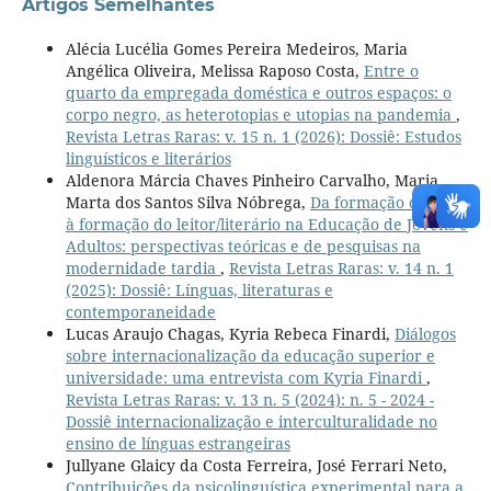
Artigos Semelhantes
Alécia Lucélia Gomes Pereira Medeiros, Maria
Angélica Oliveira, Melissa Raposo Costa,
Entre o
quarto da empregada doméstica e outros espaços: o
corpo negro, as heterotopias e utopias na pandemia
,
Revista Letras Raras: v. 15 n. 1 (2026): Dossiê: Estudos
linguísticos e literários
Aldenora Márcia Chaves Pinheiro Carvalho, Maria
Marta dos Santos Silva Nóbrega,
Da formação docente
à formação do leitor/literário na Educação de Jovens e
Adultos: perspectivas teóricas e de pesquisas na
modernidade tardia
,
Revista Letras Raras: v. 14 n. 1
(2025): Dossiê: Línguas, literaturas e
contemporaneidade
Lucas Araujo Chagas, Kyria Rebeca Finardi,
Diálogos
sobre internacionalização da educação superior e
universidade: uma entrevista com Kyria Finardi
,
Revista Letras Raras: v. 13 n. 5 (2024): n. 5 - 2024 -
Dossiê internacionalização e interculturalidade no
ensino de línguas estrangeiras
Jullyane Glaicy da Costa Ferreira, José Ferrari Neto,
Contribuições da psicolinguística experimental para a