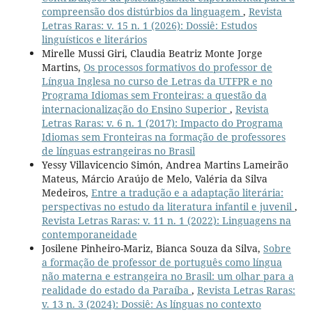
compreensão dos distúrbios da linguagem
,
Revista
Letras Raras: v. 15 n. 1 (2026): Dossiê: Estudos
linguísticos e literários
Mirelle Mussi Giri, Claudia Beatriz Monte Jorge
Martins,
Os processos formativos do professor de
Língua Inglesa no curso de Letras da UTFPR e no
Programa Idiomas sem Fronteiras: a questão da
internacionalização do Ensino Superior
,
Revista
Letras Raras: v. 6 n. 1 (2017): Impacto do Programa
Idiomas sem Fronteiras na formação de professores
de línguas estrangeiras no Brasil
Yessy Villavicencio Simón, Andrea Martins Lameirão
Mateus, Márcio Araújo de Melo, Valéria da Silva
Medeiros,
Entre a tradução e a adaptação literária:
perspectivas no estudo da literatura infantil e juvenil
,
Revista Letras Raras: v. 11 n. 1 (2022): Linguagens na
contemporaneidade
Josilene Pinheiro-Mariz, Bianca Souza da Silva,
Sobre
a formação de professor de português como língua
não materna e estrangeira no Brasil: um olhar para a
realidade do estado da Paraíba
,
Revista Letras Raras:
v. 13 n. 3 (2024): Dossiê: As línguas no contexto