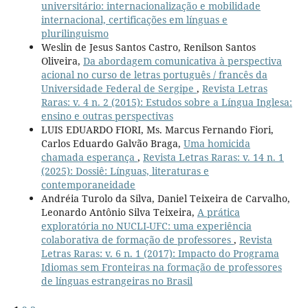
universitário: internacionalização e mobilidade
internacional, certificações em línguas e
plurilinguismo
Weslin de Jesus Santos Castro, Renilson Santos
Oliveira,
Da abordagem comunicativa à perspectiva
acional no curso de letras português / francês da
Universidade Federal de Sergipe
,
Revista Letras
Raras: v. 4 n. 2 (2015): Estudos sobre a Língua Inglesa:
ensino e outras perspectivas
LUIS EDUARDO FIORI, Ms. Marcus Fernando Fiori,
Carlos Eduardo Galvão Braga,
Uma homicida
chamada esperança
,
Revista Letras Raras: v. 14 n. 1
(2025): Dossiê: Línguas, literaturas e
contemporaneidade
Andréia Turolo da Silva, Daniel Teixeira de Carvalho,
Leonardo Antônio Silva Teixeira,
A prática
exploratória no NUCLI-UFC: uma experiência
colaborativa de formação de professores
,
Revista
Letras Raras: v. 6 n. 1 (2017): Impacto do Programa
Idiomas sem Fronteiras na formação de professores
de línguas estrangeiras no Brasil