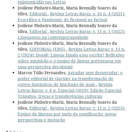
epistemicídio nas Letras
Josilene Pinheiro-Mariz, Maria Rennally Soares da
Silva,
Editorial
,
Revista Letras Raras: v. 10 n. 4 (2021):
Ecocrítica e Pandemia: do ficcional ao factual
Josilene Pinheiro-Mariz, Maria Rennally Soares da
Silva,
Editorial
,
Revista Letras Raras: v. 11 n. 1 (2022):
Linguagens na contemporaneidade
Josilene Pinheiro-Mariz, Maria Rennally Soares da
Silva,
EDITORIAL (ENG)
,
Revista Letras Raras: v. 13 n.
2 (2024): Dossiê: Língua falada e/ou escrita? Reflexões
sobre aquisição e o ensino de língua portuguesa em
uma perspectiva decolonial
Marcos Túlio Fernandes,
Agradar sem desagradar: o
poder editorial de Garnier na transformação de
contos fantásticos de Machado de Assis
,
Revista
Letras Raras: v. 8 n. Especial (2019): Edição Especial:
Trânsitos, trocas e transferências culturais
Josilene Pinheiro-Mariz, Maria Rennally Soares da
Silva,
Editorial
,
Revista Letras Raras: v. 12 n. 2 (2023):
Ensino de línguas por meio da gamificação: novas
perspectivas e inovação