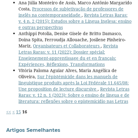
Ana Júlia Monteiro de Assis, Marco Antônio Margarido
Costa,
Processos de subjetivação de professores de
inglês na contemporaneidade
,
Revista Letras Raras:
v. 4 n. 2 (2015): Estudos sobre a Língua Inglesa: ensino
e outras perspectivas
Anthippi Potolia, Denise Gisele de Britto Damasco,
Doina Spita, Ferroudja Allouache, Josilene Pinheiro-
Mariz,
Organisateurs et Collaborateurs
,
Revista
Letras Raras: v. 11 (2022): Dossier spécial:
Enseignement-apprentissage du et en français:
Expériences, Réflexions, Transformations
Vitória Paloma Aguiar Alves, Maria Angélica de
Oliveira,
Sur l’épistémicide dans les manuels de
linguistique produits après la Loi Fédérale 11.645/08:
Une proposition de lecture discursive
,
Revista Letras
Raras: v. 12 n. 1 (2023): Sobre o ensino de língua e de
literatura: reflexões sobre o epistemicídio nas Letras
<<
<
15
16
Artigos Semelhantes