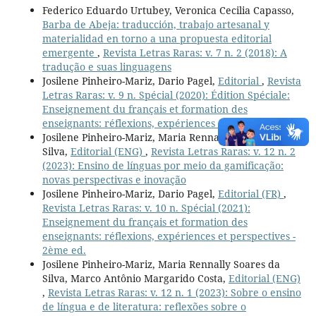
Federico Eduardo Urtubey, Veronica Cecilia Capasso,
Barba de Abeja: traducción, trabajo artesanal y
materialidad en torno a una propuesta editorial
emergente
,
Revista Letras Raras: v. 7 n. 2 (2018): A
tradução e suas linguagens
Josilene Pinheiro-Mariz, Dario Pagel,
Editorial
,
Revista
Letras Raras: v. 9 n. Spécial (2020): Édition Spéciale:
Enseignement du français et formation des
enseignants: réflexions, expériences et perspectives
Josilene Pinheiro-Mariz, Maria Rennally Soares da
Silva,
Editorial (ENG)
,
Revista Letras Raras: v. 12 n. 2
(2023): Ensino de línguas por meio da gamificação:
novas perspectivas e inovação
Josilene Pinheiro-Mariz, Dario Pagel,
Editorial (FR)
,
Revista Letras Raras: v. 10 n. Spécial (2021):
Enseignement du français et formation des
enseignants: réflexions, expériences et perspectives -
2ème ed.
Josilene Pinheiro-Mariz, Maria Rennally Soares da
Silva, Marco Antônio Margarido Costa,
Editorial (ENG)
,
Revista Letras Raras: v. 12 n. 1 (2023): Sobre o ensino
de língua e de literatura: reflexões sobre o