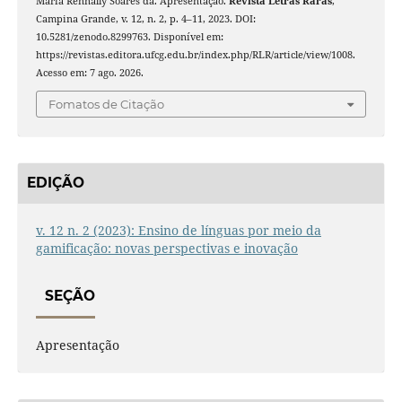
Maria Rennally Soares da. Apresentação.
Revista Letras Raras
,
Campina Grande, v. 12, n. 2, p. 4–11, 2023. DOI:
10.5281/zenodo.8299763. Disponível em:
https://revistas.editora.ufcg.edu.br/index.php/RLR/article/view/1008.
Acesso em: 7 ago. 2026.
Fomatos de Citação
EDIÇÃO
v. 12 n. 2 (2023): Ensino de línguas por meio da
gamificação: novas perspectivas e inovação
SEÇÃO
Apresentação