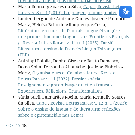
revitalização de línguas minoritárias no Brasil
Maria Rennally Soares da Silva,
Capa
,
Revista Letras
Raras: v. 8 n. 4 (2019): Linguagem, rumor, poder
Lindembergue de Andrade Gomes, Josilene Pinheiro-
Mariz, Heloísa Brito de Albuquerque-Costa,
Littérature en cours de français langue étrangère :
une proposition pour langues sans Frontières-Français
/
,
Revista Letras Raras: v. 14 n. 4 (2025): Dossiê:
Literatura e ensino de Francês Língua Estrangeira
(FLE)
Anthippi Potolia, Denise Gisele de Britto Damasco,
Doina Spita, Ferroudja Allouache, Josilene Pinheiro-
Mariz,
Organisateurs et Collaborateurs
,
Revista
Letras Raras: v. 11 (2022): Dossier spécial:
Enseignement-apprentissage du et en français:
Expériences, Réflexions, Transformations
Vânia Sueli Guimarães Rocha, Maria Rennally Soares
da Silva,
Capa
,
Revista Letras Raras: v. 12 n. 1 (2023):
Sobre o ensino de língua e de literatura: reflexões
sobre o epistemicídio nas Letras
<<
<
17
18