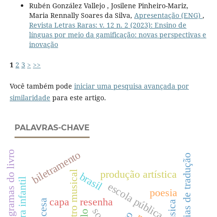
Rubén González Vallejo , Josilene Pinheiro-Mariz,
Maria Rennally Soares da Silva,
Apresentação (ENG)
,
Revista Letras Raras: v. 12 n. 2 (2023): Ensino de
línguas por meio da gamificação: novas perspectivas e
inovação
1
2
3
>
>>
Você também pode
iniciar uma pesquisa avançada por
similaridade
para este artigo.
PALAVRAS-CHAVE
biletramento
programas do livro
categorias de tradução
produção artística
teatro musical
brasil
literatura infantil
escola pública
poesia
capa
resenha
música