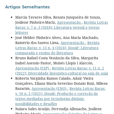
Artigos Semelhantes
Marcia Tavares Silva, Renata Junqueira de Souza,
Josilene Pinheiro-Mariz,
Apresentação
,
Revista Letras
Raras: v. 7 n. 3 (2018): Literatura juvenil e jovens
leitores
José Hélder Pinheiro Alves, Ana Maria Machado,
Rainério dos Santos Lima,
Apresentação
,
Revista
Letras Raras: v. 13 n. 4 (2024): Dossiê: Literatura
comparada e ensino de literatura
Bruno Rafael Costa Venâncio da Silva, Margarita
Isabel Asensio Pastor, Moisés Llopis i Alarcón,
Apresentação (ESP)
,
Revista Letras Raras: v. 11 n. 2
(2022): Diversidade linguístico-cultural na sala de aula
Roberta Varginha Ramos Caiado, Adair Vieira
Gonçalves, Eliana Maria Severino Donaio Ruiz, Milene
Bazarim,
Apresentação (ENG)
,
Revista Letras Raras:
v. 10 n. 2 (2021): Dossiê: Produção e correção de
textos mediadas por tecnologias digitais:
possibilidades e desafios
Naiara Sales Araújo, Ferroudja Allouache, Josilene
Pinheiro-Mariz,
Apresentação: Estudos de Letras e