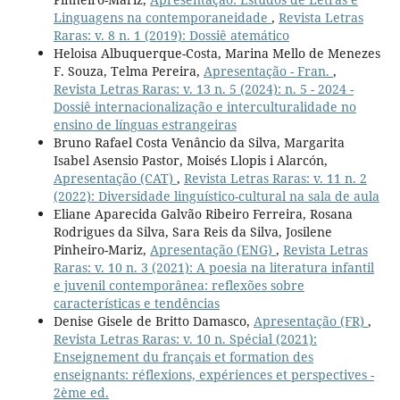
Linguagens na contemporaneidade
,
Revista Letras
Raras: v. 8 n. 1 (2019): Dossiê atemático
Heloisa Albuquerque-Costa, Marina Mello de Menezes
F. Souza, Telma Pereira,
Apresentação - Fran.
,
Revista Letras Raras: v. 13 n. 5 (2024): n. 5 - 2024 -
Dossiê internacionalização e interculturalidade no
ensino de línguas estrangeiras
Bruno Rafael Costa Venâncio da Silva, Margarita
Isabel Asensio Pastor, Moisés Llopis i Alarcón,
Apresentação (CAT)
,
Revista Letras Raras: v. 11 n. 2
(2022): Diversidade linguístico-cultural na sala de aula
Eliane Aparecida Galvão Ribeiro Ferreira, Rosana
Rodrigues da Silva, Sara Reis da Silva, Josilene
Pinheiro-Mariz,
Apresentação (ENG)
,
Revista Letras
Raras: v. 10 n. 3 (2021): A poesia na literatura infantil
e juvenil contemporânea: reflexões sobre
características e tendências
Denise Gisele de Britto Damasco,
Apresentação (FR)
,
Revista Letras Raras: v. 10 n. Spécial (2021):
Enseignement du français et formation des
enseignants: réflexions, expériences et perspectives -
2ème ed.