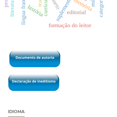
língua francesa
soneto
currículo
suplemento
memória
história
editorial
formação do leitor
IDIOMA